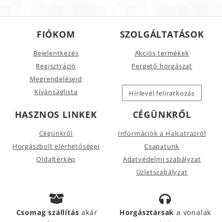
FIÓKOM
SZOLGÁLTATÁSOK
Bejelentkezés
Akciós termékek
Regisztráció
Pergető horgászat
Megrendeléseid
Kívánságlista
Hírlevél feliratkozás
HASZNOS LINKEK
CÉGÜNKRŐL
Cégünkről
Információk a Halcatrazról
Horgászbolt elérhetőségei
Csapatunk
Oldaltérkép
Adatvédelmi szabályzat
Üzletszabályzat
Csomag szállítás
akár
Horgásztársak
a vonalak