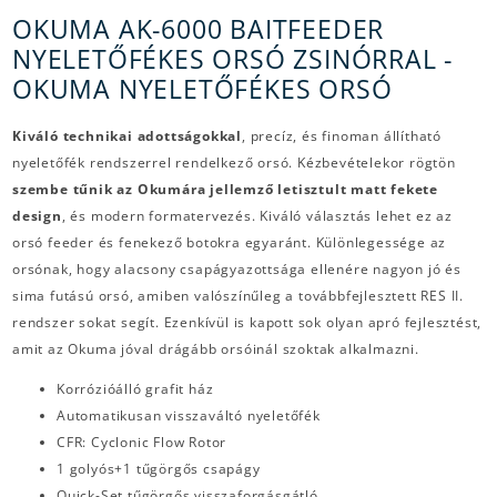
OKUMA AK-6000 BAITFEEDER
NYELETŐFÉKES ORSÓ ZSINÓRRAL -
OKUMA NYELETŐFÉKES ORSÓ
Kiváló technikai adottságokkal
, precíz, és finoman állítható
nyeletőfék rendszerrel rendelkező orsó. Kézbevételekor rögtön
szembe tűnik az Okumára jellemző letisztult matt fekete
design
, és modern formatervezés. Kiváló választás lehet ez az
orsó feeder és fenekező botokra egyaránt. Különlegessége az
orsónak, hogy alacsony csapágyazottsága ellenére nagyon jó és
sima futású orsó, amiben valószínűleg a továbbfejlesztett RES II.
rendszer sokat segít. Ezenkívül is kapott sok olyan apró fejlesztést,
amit az Okuma jóval drágább orsóinál szoktak alkalmazni.
Korrózióálló grafit ház
Automatikusan visszaváltó nyeletőfék
CFR: Cyclonic Flow Rotor
1 golyós+1 tűgörgős csapágy
Quick-Set tűgörgős visszaforgásgátló