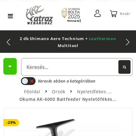
Kosár
2 db Shimano Aero Technium +
Leatherman
Multitool
Keresés ebben a kategóriában
Főoldal
Orsók
Nyeletőfékes
Okuma AK-6000 Baitfeeder Nyeletőfékes...
-29%