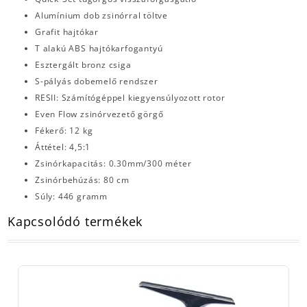
Alumínium dob zsinórral töltve
Grafit hajtókar
T alakú ABS hajtókarfogantyú
Esztergált bronz csiga
S-pályás dobemelő rendszer
RESII: Számítógéppel kiegyensúlyozott rotor
Even Flow zsinórvezető görgő
Fékerő: 12 kg
Áttétel: 4,5:1
Zsinórkapacitás: 0.30mm/300 méter
Zsinórbehúzás: 80 cm
Súly: 446 gramm
Kapcsolódó termékek