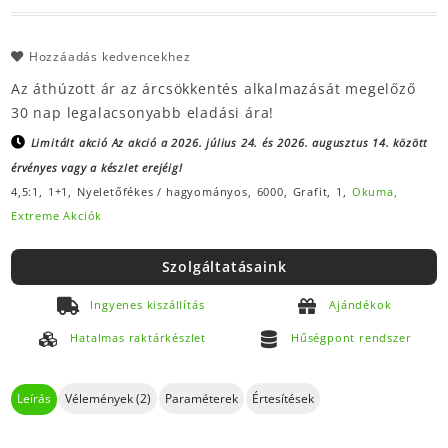
Hozzáadás kedvencekhez
Az áthúzott ár az árcsökkentés alkalmazását megelőző
30 nap legalacsonyabb eladási ára!
Limitált akció
Az akció a 2026. július 24. és 2026. augusztus 14. között
érvényes vagy a készlet erejéig!
4,5:1,
1+1,
Nyeletőfékes / hagyományos,
6000,
Grafit,
1,
Okuma,
Extreme Akciók
Szolgáltatásaink
Ingyenes kiszállítás
Ajándékok
Hatalmas raktárkészlet
Hűségpont rendszer
Leírás
Vélemények (2)
Paraméterek
Értesítések