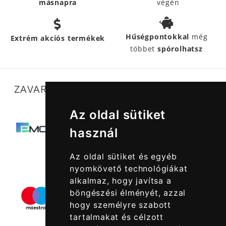
másnapra
végén
Hűségpontokkal
még
Extrém akciós termékek
többet
spórolhatsz
ZAVARTALAN MŰKÖDÉSÜNKET SEGÍTIK
Az oldal sütiket
használ
Az oldal sütiket és egyéb
nyomkövető technológiákat
alkalmaz, hogy javítsa a
böngészési élményét, azzal
hogy személyre szabott
tartalmakat és célzott