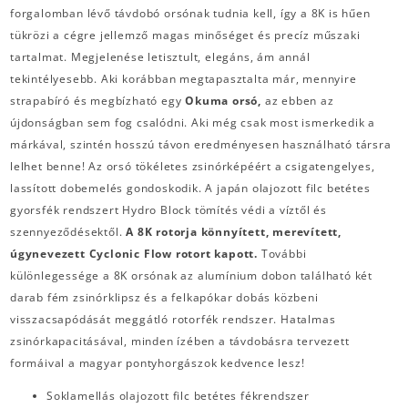
forgalomban lévő távdobó orsónak tudnia kell, így a 8K is hűen
tükrözi a cégre jellemző magas minőséget és precíz műszaki
tartalmat. Megjelenése letisztult, elegáns, ám annál
tekintélyesebb. Aki korábban megtapasztalta már, mennyire
strapabíró és megbízható egy
Okuma orsó,
az ebben az
újdonságban sem fog csalódni. Aki még csak most ismerkedik a
márkával, szintén hosszú távon eredményesen használható társra
lelhet benne! Az orsó tökéletes zsinórképéért a csigatengelyes,
lassított dobemelés gondoskodik. A japán olajozott filc betétes
gyorsfék rendszert Hydro Block tömítés védi a víztől és
szennyeződésektől.
A 8K rotorja könnyített, merevített,
úgynevezett Cyclonic
Flow rotort kapott.
További
különlegessége a 8K orsónak az alumínium dobon található két
darab fém zsinórklipsz és a felkapókar dobás közbeni
visszacsapódását meggátló rotorfék rendszer. Hatalmas
zsinórkapacitásával, minden ízében a távdobásra tervezett
formáival a magyar pontyhorgászok kedvence lesz!
Soklamellás olajozott filc betétes fékrendszer