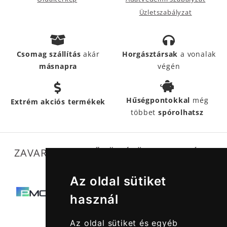
Üzletszabályzat
Csomag szállítás
akár
Horgásztársak
a vonalak
másnapra
végén
Hűségpontokkal
még
Extrém akciós termékek
többet
spórolhatsz
ZAVARTALAN MŰKÖDÉSÜNKET SEGÍTIK
Az oldal sütiket
használ
Az oldal sütiket és egyéb