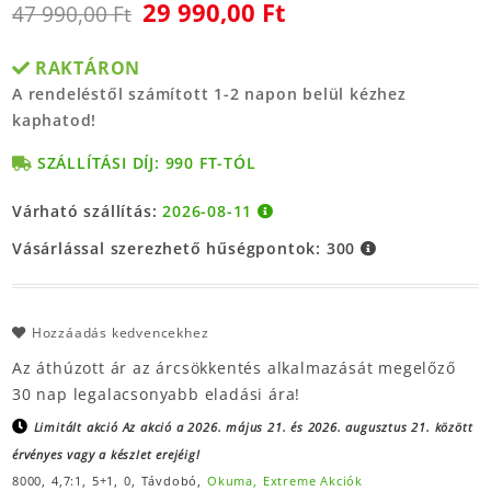
29 990,00 Ft
47 990,00 Ft
RAKTÁRON
A rendeléstől számított 1-2 napon belül kézhez
kaphatod!
SZÁLLÍTÁSI DÍJ: 990 FT-TÓL
Várható szállítás:
2026-08-11
Vásárlással szerezhető hűségpontok:
300
Hozzáadás kedvencekhez
Az áthúzott ár az árcsökkentés alkalmazását megelőző
30 nap legalacsonyabb eladási ára!
Limitált akció
Az akció a 2026. május 21. és 2026. augusztus 21. között
érvényes vagy a készlet erejéig!
8000,
4,7:1,
5+1,
0,
Távdobó,
Okuma,
Extreme Akciók