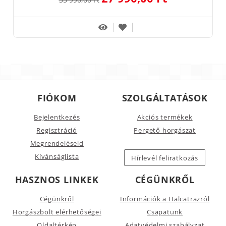
FIÓKOM
SZOLGÁLTATÁSOK
Bejelentkezés
Akciós termékek
Regisztráció
Pergető horgászat
Megrendeléseid
Kívánságlista
Hírlevél feliratkozás
HASZNOS LINKEK
CÉGÜNKRŐL
Cégünkről
Információk a Halcatrazról
Horgászbolt elérhetőségei
Csapatunk
Oldaltérkép
Adatvédelmi szabályzat