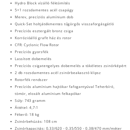
Hydro Block vízálló féktömítés
5+1 rozsdamentes acél csapágy
Merev, precíziós alumínium dob
Quick-Set holtjátékmentes tűgörgős visszaforgásgátló
Precíziós esztergált bronz csiga
Korrózióálló grafit ház és rotor
CFR: Cyclonic Flow Rotor
Precíziós gyorsfék
Lassított dobemelés
Precíziós csigatengelyes dobemelés a tökéletes zsinórképért
2 db rozsdamentes acél zsinórbeakasztó klipsz
Rotorfék rendszer
Precíziós alumínium hajtókar fafogantyúval Teherbíró,
tömör, eloxált alumínium felkapókar
Súly: 743 gramm
Áttétel: 4,7:1
Fékerő: 18 kg
Zsinórbehúzás: 108 cm
Zsinórkapacitás: 0,33/620 - 0,35/550 - 0,38/470 mm/méter