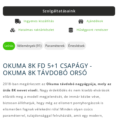
Szolgáltatásaink
Ingyenes kiszállítás
Ajándékok
Hatalmas raktárkészlet
Hűségpont rendszer
Leírás
Vélemények (91)
Paraméterek
Értesítések
OKUMA 8K FD 5+1 CSAPÁGY -
OKUMA 8K TÁVDOBÓ ORSÓ
2018-ban megérkezett az
Okuma távdobó nagyágyúja, mely az
ütős 8K nevet viseli.
Nagy érdeklődés és nem kisebb elvárások
előzték meg a modell megjelenését, de immár kézbe véve,
biztosan állíthatjuk, hogy még az elismert pontyhorgászok is
elismerően fognak vélekedni róla! Minden olyan csúcs
paraméterrel, tulajdonsággal felruházták, amit egy modern,