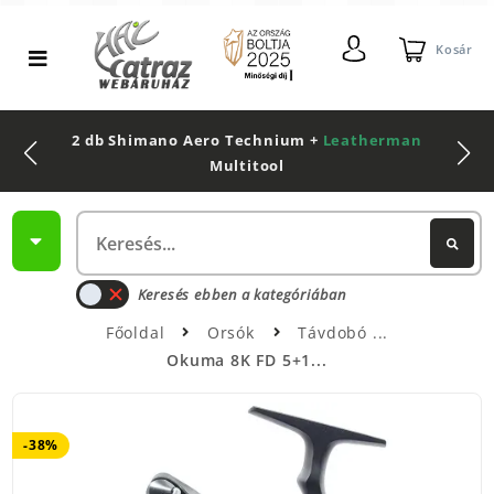
Kosár
2 db Shimano Aero Technium +
Leatherman
Multitool
Keresés ebben a kategóriában
Főoldal
Orsók
Távdobó
Okuma 8K FD 5+1...
-38%