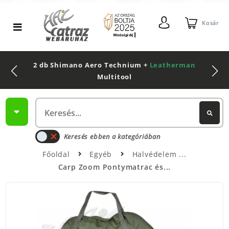
Kosár
2 db Shimano Aero Technium +
Leatherman
Multitool
Keresés ebben a kategóriában
Főoldal
Egyéb
Halvédelem
Carp Zoom Pontymatrac és...