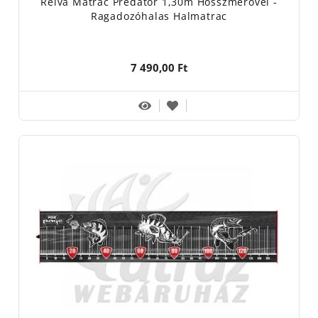
Reiva Matrac Predator 1,30m Hosszmérővel -
Ragadozóhalas Halmatrac
7 490,00 Ft