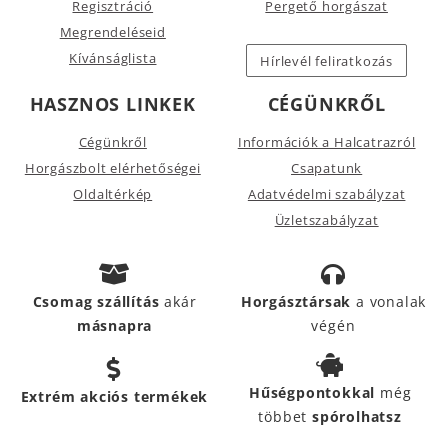
Regisztráció
Pergető horgászat
Megrendeléseid
Kívánságlista
Hírlevél feliratkozás
HASZNOS LINKEK
CÉGÜNKRŐL
Cégünkről
Információk a Halcatrazról
Horgászbolt elérhetőségei
Csapatunk
Oldaltérkép
Adatvédelmi szabályzat
Üzletszabályzat
Csomag szállítás
akár
Horgásztársak
a vonalak
másnapra
végén
Hűségpontokkal
még
Extrém akciós termékek
többet
spórolhatsz