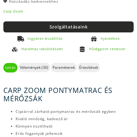
Hozzáadás kedvencekhez
Carp Zoom
Szolgáltatásaink
Ingyenes kiszállítás
Ajándékok
Hatalmas raktárkészlet
Hűségpont rendszer
Leírás
Vélemények (30)
Paraméterek
Értesítések
CARP ZOOM PONTYMATRAC ÉS
MÉRŐZSÁK
Cipzárral zárható pontymatrac és mérőzsák egyben
Kiváló minőség, kedvező ár
Könnyen tisztítható
Erős fogantyúk jellemzik