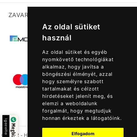
ZAVARTALAN MŰKÖDÉSÜNKET SEGÍTIK
Az oldal sütiket
használ
Az oldal sütiket és egyéb
nyomkövető technológiákat
alkalmaz, hogy javítsa a
böngészési élményét, azzal
hogy személyre szabott
tartalmakat és célzott
hirdetéseket jelenít meg, és
elemzi a weboldalunk
forgalmát, hogy megtudjuk
honnan érkeztek a látogatóink.
Igazolta:
Elfogadom
© 2022 -
Halcatraz Kft.