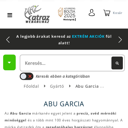
Kosár
2 db Shimano Aero Technium +
Leatherman
Multitool
Keresés ebben a kategóriában
Főoldal
Gyártó
Abu Garcia
ABU GARCIA
Az
Abu Garcia
márkanév egyet jelent a
precíz, svéd mérnöki
minőséggel
és a több mint 100 éves horgászati hagyománnyal. A
márka évtizedek óta a
ragadozóhalas horgászat
élvonalába