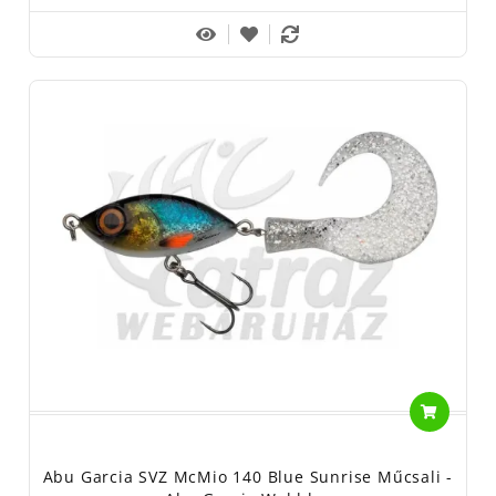
kevesebbel, mint a
svéd pontosság, tartósság és innováció
!
Böngésszen a
halcatraz.hu
oldalon az Abu Garcia orsók, pergető
botok és kiegészítők között, és biztosítsa a sikert a következő
horgásztúrán!
Abu Garcia SVZ McMio 140 Blue Sunrise Műcsali -