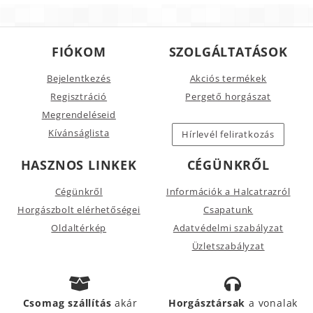
FIÓKOM
SZOLGÁLTATÁSOK
Bejelentkezés
Akciós termékek
Regisztráció
Pergető horgászat
Megrendeléseid
Kívánságlista
Hírlevél feliratkozás
HASZNOS LINKEK
CÉGÜNKRŐL
Cégünkről
Információk a Halcatrazról
Horgászbolt elérhetőségei
Csapatunk
Oldaltérkép
Adatvédelmi szabályzat
Üzletszabályzat
Csomag szállítás
akár
Horgásztársak
a vonalak