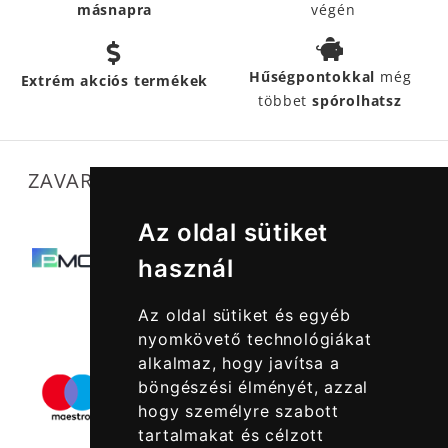
másnapra
végén
Hűségpontokkal
még
Extrém akciós termékek
többet
spórolhatsz
ZAVARTALAN MŰKÖDÉSÜNKET SEGÍTIK
Az oldal sütiket
használ
Az oldal sütiket és egyéb
nyomkövető technológiákat
alkalmaz, hogy javítsa a
böngészési élményét, azzal
hogy személyre szabott
tartalmakat és célzott