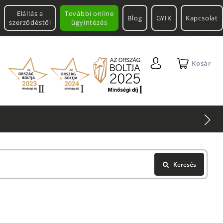
Elállás a
További online
Blog
GYIK
Kapcsolat
szerződéstől
ügyintézés
Kosár
Keresés