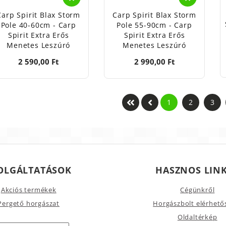
Carp Spirit Blax Storm
Carp Spirit Blax Storm
Pole 40-60cm - Carp
Pole 55-90cm - Carp
Spirit Extra Erős
Spirit Extra Erős
Menetes Leszúró
Menetes Leszúró
2 590,00 Ft
2 990,00 Ft
1
2
3
OLGÁLTATÁSOK
HASZNOS LIN
Akciós termékek
Cégünkről
Pergető horgászat
Horgászbolt elérhető
Oldaltérkép