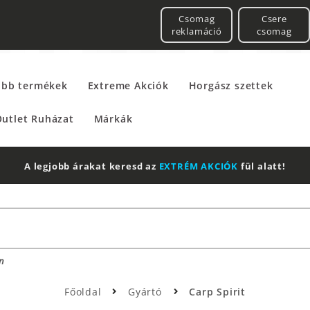
Csomag
Csere
reklamáció
csomag
űbb termékek
Extreme Akciók
Horgász szettek
utlet Ruházat
Márkák
2 db Shimano Aero Technium +
Leatherman
Multitool
n
Főoldal
Gyártó
Carp Spirit