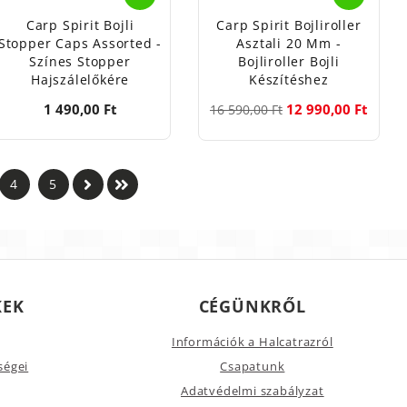
Carp Spirit Bojli
Carp Spirit Bojliroller
Stopper Caps Assorted -
Asztali 20 Mm -
Színes Stopper
Bojliroller Bojli
Hajszálelőkére
Készítéshez
1 490,00 Ft
12 990,00 Ft
16 590,00 Ft
4
5
KEK
CÉGÜNKRŐL
Információk a Halcatrazról
ségei
Csapatunk
Adatvédelmi szabályzat