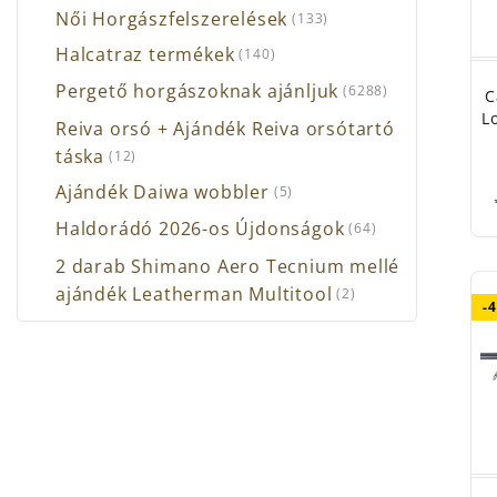
Női Horgászfelszerelések
(133)
Halcatraz termékek
(140)
Pergető horgászoknak ajánljuk
(6288)
C
L
Reiva orsó + Ajándék Reiva orsótartó
táska
(12)
Ajándék Daiwa wobbler
(5)
Haldorádó 2026-os Újdonságok
(64)
2 darab Shimano Aero Tecnium mellé
ajándék Leatherman Multitool
(2)
-