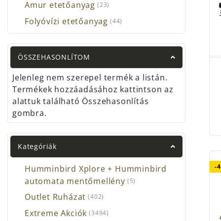
Amur etetőanyag
kínál
(23)
teles
Folyóvízi etetőanyag
(44)
össze
alapv
sérül
ÖSSZEHASONLÍTOM
A pon
kivit
Jelenleg nem szerepel termék a listán.
Spiri
Termékek hozzáadásához kattintson az
bojli
alattuk található Összehasonlítás
A
Car
gombra.
kiegé
Kategóriák
-
Humminbird Xplore + Humminbird
automata mentőmellény
(5)
Outlet Ruházat
(402)
Extreme Akciók
(3494)