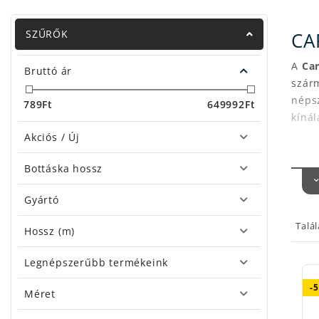
SZŰRŐK
CA
A
Car
Bruttó ár
szár
néps
789
Ft
649992
Ft
kíná
Akciós / Új
Nagy 
Bottáska hossz
hátt
feed
Gyártó
erkél
Talá
Bizto
Hossz (m)
az ap
Érdem
Legnépszerűbb termékeink
autóv
-
Méret