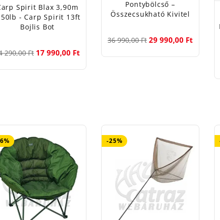
Pontybölcső –
Carp Spirit Blax 3,90m
Összecsukható Kivitel
,50lb - Carp Spirit 13ft
Bojlis Bot
29 990,00 Ft
36 990,00 Ft
17 990,00 Ft
4 290,00 Ft
36%
-25%