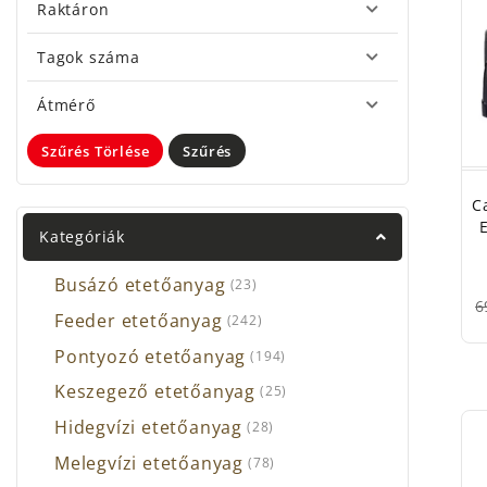
A
Car
Raktáron
legjo
talá
Tagok száma
nekik
Átmérő
kínál
zsin
Szűrés Törlése
Szűrés
alkal
húzh
C
A fee
Kategóriák
kere
Busázó etetőanyag
(23)
mind
6
verse
Feeder etetőanyag
(242)
Pontyozó etetőanyag
(194)
A har
Keszegező etetőanyag
(25)
úszó,
Szer
Hidegvízi etetőanyag
(28)
harcs
Melegvízi etetőanyag
(78)
A
Car