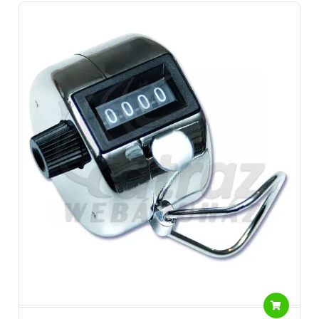
az úszós horgászatnak ez a
Browning mélységmérő
. A
mederfenék feltérképezéséhez, a mélység beállításához, a
törések megtalálásához segítség a 3 darabos, különböző súlyú
Browning mélységmérő csiptetős szett.
A
finomszerelékes horgászat
velejárója a számtalan kifogott
hal. Könnyű belebonyolódni, hogy mégis mennyi halat sikerült
partra segíteni az adott napon. A
Browning termékek
között
kiváló minőségű halszámláló készülék is található. A régi iskola
jegyében készült, mechanikus szerkezetről beszélünk fém
házban. Hosszú élettartama van a megbízható anyagok
felhasználása miatt. Hű társunk lesz élmény és verseny pecán
egyaránt.
A webáruház kínálatában nagy választékban érhetőek el
különböző match botos kiegészítők a sikeres horgászathoz.
Reméljük sikerült megtalálni a számodra ideális minőségű és
márkájú terméket. A
Browning márka
kínálatában elérhető
horgászfelszerelésben biztos nem fogsz csalódni!