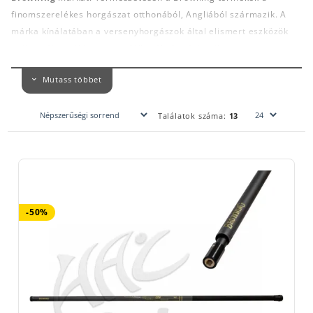
finomszerelékes horgászat otthonából, Angliából származik. A
márka kínálatában a versenyhorgászok által elismert eszközök
széles választékban megtalálhatók. A márka sikere a
termékfejlesztésben rejlik. Horgászok készítik horgászoknak a
Mutass többet
legpraktikusabb horgászfelszereléseket. Nagy figyelmet
fordítanak a valós igényekre, ami felmerül horgászat közben.
Találatok száma:
13
A Browning által forgalmazott felszerelések nem annyira
elterjedtek még hazánkban, hiszen magasabb minőséget
képviselnek a basic kategóriájú finomszerelékes eszközökhöz
képest. Kiváló példa erre a Browning törőszita, ami nem egy
hétköznapi horgászfelszerelés. Magas peremmel rendelkezik,
ami nem engedi kiborulni rostálás során az etetőanyagot. Az
-50%
etetőanyag tökéletes oldódásához, ízeinek, aromáinak
egyenletes eloszlásához első szempont, hogy az etetőanyag
teljesen homogén legyen. Ezt a törőszitán való többszöri
áttöréssel érjük el. A különböző méretű, és szem nagyságú
törősziták között megtaláljuk a vödrünkre, dézsánkra, illőt, de a
csalizó tálcán található dobozok méretei sem maradtak ki a