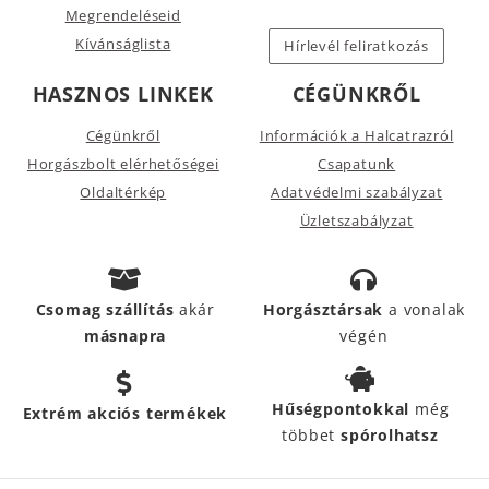
Megrendeléseid
Kívánságlista
Hírlevél feliratkozás
HASZNOS LINKEK
CÉGÜNKRŐL
Cégünkről
Információk a Halcatrazról
Horgászbolt elérhetőségei
Csapatunk
Oldaltérkép
Adatvédelmi szabályzat
Üzletszabályzat
Csomag szállítás
akár
Horgásztársak
a vonalak
másnapra
végén
Hűségpontokkal
még
Extrém akciós termékek
többet
spórolhatsz