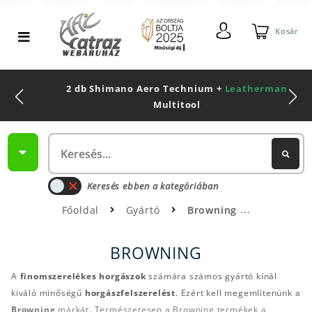
Kosár
2 db Shimano Aero Technium +
Leatherman
Multitool
Keresés ebben a kategóriában
Főoldal
Gyártó
Browning
BROWNING
A
finomszerelékes horgászok
számára számos gyártó kínál
kiváló minőségű
horgászfelszerelést
. Ezért kell megemlítenünk a
Browning
márkát. Természetesen a Browning termékek a