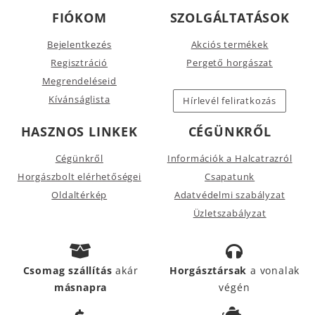
FIÓKOM
SZOLGÁLTATÁSOK
Bejelentkezés
Akciós termékek
Regisztráció
Pergető horgászat
Megrendeléseid
Kívánságlista
Hírlevél feliratkozás
HASZNOS LINKEK
CÉGÜNKRŐL
Cégünkről
Információk a Halcatrazról
Horgászbolt elérhetőségei
Csapatunk
Oldaltérkép
Adatvédelmi szabályzat
Üzletszabályzat
Csomag szállítás
akár
Horgásztársak
a vonalak
másnapra
végén