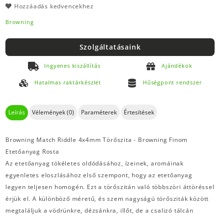
Hozzáadás kedvencekhez
Browning
Szolgáltatásaink
Ingyenes kiszállítás
Ajándékok
Hatalmas raktárkészlet
Hűségpont rendszer
Leírás
Vélemények (0)
Paraméterek
Értesítések
Browning Match Riddle 4x4mm Törőszita - Browning Finom
Etetőanyag Rosta
Az etetőanyag tökéletes oldódásához, ízeinek, aromáinak
egyenletes eloszlásához első szempont, hogy az etetőanyag
legyen teljesen homogén. Ezt a törőszitán való többszöri áttöréssel
érjük el. A különböző méretű, és szem nagyságú törősziták között
megtaláljuk a vödrünkre, dézsánkra, illőt, de a csalizó tálcán