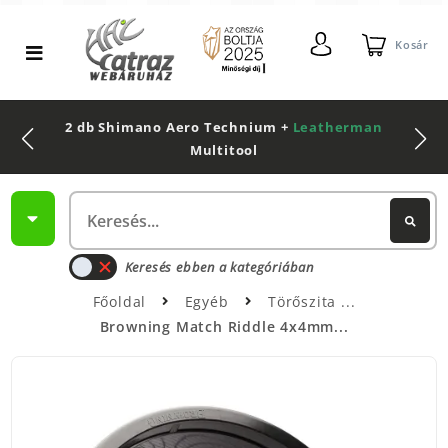
Kosár
2 db Shimano Aero Technium +
Leatherman
Multitool
Keresés ebben a kategóriában
Főoldal
Egyéb
Törőszita
Browning Match Riddle 4x4mm...