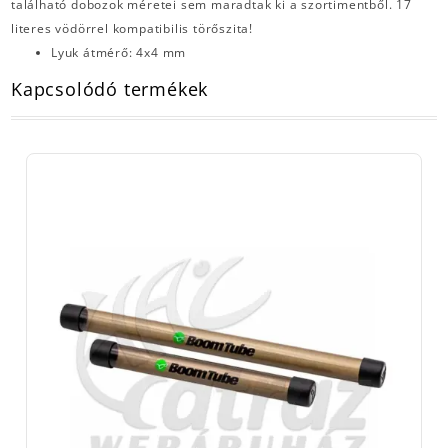
található dobozok méretei sem maradtak ki a szortimentből. 17
literes vödörrel kompatibilis törőszita!
Lyuk átmérő: 4x4 mm
Kapcsolódó termékek