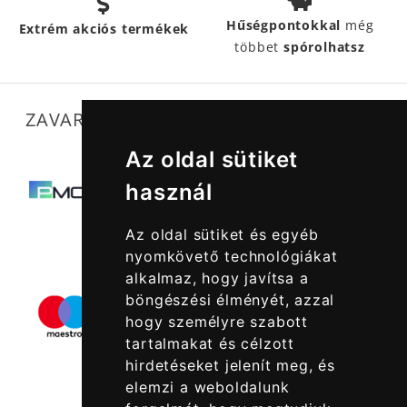
Hűségpontokkal
még
Extrém akciós termékek
többet
spórolhatsz
ZAVARTALAN MŰKÖDÉSÜNKET SEGÍTIK
Az oldal sütiket
használ
Az oldal sütiket és egyéb
nyomkövető technológiákat
alkalmaz, hogy javítsa a
böngészési élményét, azzal
hogy személyre szabott
tartalmakat és célzott
hirdetéseket jelenít meg, és
elemzi a weboldalunk