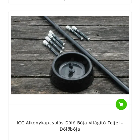
ICC Alkonykapcsolós Dőlő Bója Világító Fejjel -
Dőlőbója