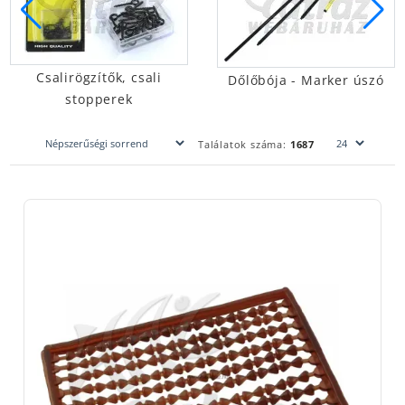
Etetőrakéta - Spomb
Dőlőbója - Marker úszó
Találatok száma:
1687