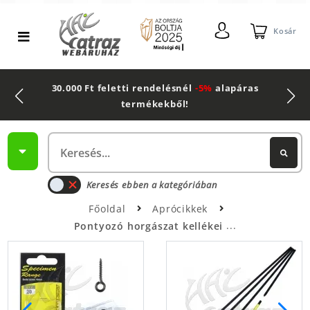
Kosár
30.000 Ft feletti rendelésnél
-5%
alapáras
termékekből!
Keresés ebben a kategóriában
Főoldal
Aprócikkek
Pontyozó horgászat kellékei