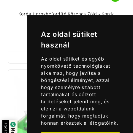
Korda Horogbefordító Közepes Zöld - Korda
Kickers Medium 10 Db/csomag
Az oldal sütiket
2 590,00 Ft
használ
Az oldal sütiket és egyéb
nyomkövető technológiákat
alkalmaz, hogy javítsa a
böngészési élményét, azzal
hogy személyre szabott
tartalmakat és célzott
hirdetéseket jelenít meg, és
elemzi a weboldalunk
forgalmát, hogy megtudjuk
honnan érkeztek a látogatóink.
Igazolta: