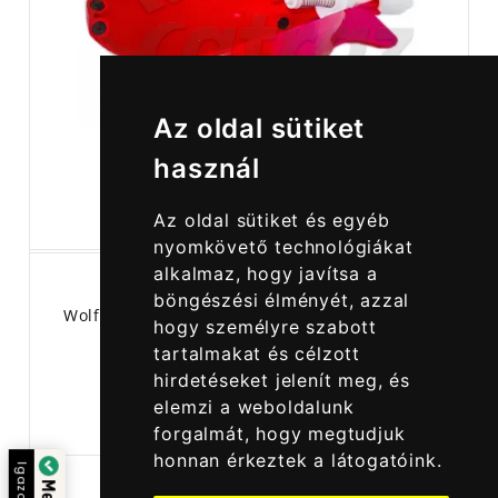
Az oldal sütiket
használ
Az oldal sütiket és egyéb
nyomkövető technológiákat
alkalmaz, hogy javítsa a
böngészési élményét, azzal
Wolf Tri-Spod X Competition Red - Wolf Piros
hogy személyre szabott
Etetőrakéta
tartalmakat és célzott
hirdetéseket jelenít meg, és
elemzi a weboldalunk
7 990,00 Ft
forgalmát, hogy megtudjuk
honnan érkeztek a látogatóink.
ta: