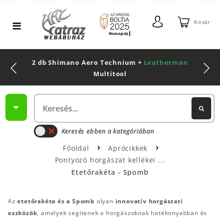
Kosár
2 db Shimano Aero Technium +
Leatherman
Multitool
Keresés ebben a kategóriában
Főoldal
Aprócikkek
Pontyozó horgászat kellékei
Etetőrakéta - Spomb
Az
etetőrakéta és a Spomb
olyan
innovatív horgászati
eszközök
, amelyek segítenek a horgászoknak hatékonyabban és