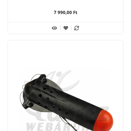
ETETŐRAKÉTA - SPOMB
7 990,00 Ft
Gyártó/Forgalmazó:
Carp Academy -Top-Fish 2001. Kft, 8200 Veszprém, Ciklámen u.14
Carp Zoom - Fisch Kft, 2800 Tatabánya, Kossuth Lajos u. 55.
Fox - Fox International Group LTD. Belgium, 21255 Beerse,
Dennenlaan u 3/A
Korda - Korda Europe BV, Hollandia, 6460 BC Kerkrade, PO BOX
1148
Korum - Preston Innovations Europe, Belgium, 21255 Beerse,
Dennenlaan u 3/A
Prologic - Svendsen Sport A/S, Dánia, 4621 Gadstrup,
Erhervervsparken u.14
Spomb - Fox International Group LTD. Belgium, 21255 Beerse,
Dennenlaan u 3/A
Stég Product - Top-Fish 2001. Kft, 8200 Veszprém, Ciklámen u.14
Wolf - Wolf International BV, Hollandia, 8253 PA Dronten, De
Gouwe u.35
Használati útmutató: horgászfelszerelés, horgászati célra. A