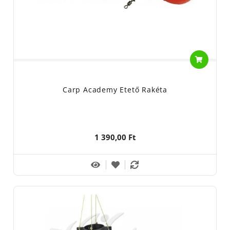
szemes takarmény horgászhelyre való bejuttatására készült.
Etetőrakéta - Spomb anyaga: műanyag és fém
Nem játék, gyermekektől elzárva tartandó!
Használja körültekintően!
Carp Academy Etető Rakéta
1 390,00 Ft