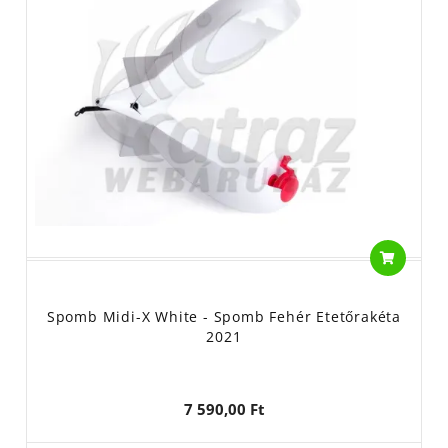
megfogása. Ne feledje, hogy a megfelelő technikák elsajátítása
és a gyakorlat segíthet legjobban kihasználni ezeket az
eszközöket.
A sima etetőrakéta és a Spomb két különböző horgászati eszköz,
amelyek mindkettő segítenek az etetőanyag vagy csali hatékony
eljuttatásában a vízbe, de eltérnek a működésükben és
használatukban. Íme a különbségek:
Működési elv:
Etetőrakéta: A sima etetőrakéta olyan eszköz, amelyet az
etetőanyag vagy csali eljuttatására használnak a vízbe. Ez nem
egy zárt rendszer. A teteje nyitott. Vízbe érkezve a szivacs
miatt megfordul a rakéta és úgy engedi ki magából az etetni
Spomb Midi-X White - Spomb Fehér Etetőrakéta
kívánt csalikat.
2021
Spomb: Egy speciális horgászati eszköz, amely egy zárt
„dobozként” működik. Az etetőanyagot vagy csalit a Spomba
7 590,00 Ft
helyezik, majd a vízbe csapódva kinyílik és kiengedi
az etetőanyagot vagy csalit a vízbe.