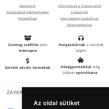
Cégünkről
Információk a Halcatrazról
Horgászbolt elérhetőségei
Csapatunk
Oldaltérkép
Adatvédelmi szabályzat
Üzletszabályzat
Csomag szállítás
akár
Horgásztársak
a vonalak
másnapra
végén
Hűségpontokkal
még
Extrém akciós termékek
többet
spórolhatsz
ZAVARTALAN MŰKÖDÉSÜNKET SEGÍTIK
Az oldal sütiket