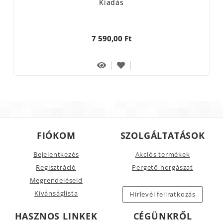
Kiadás
7 590,00 Ft
FIÓKOM
SZOLGÁLTATÁSOK
Bejelentkezés
Akciós termékek
Regisztráció
Pergető horgászat
Megrendeléseid
Kívánságlista
Hírlevél feliratkozás
HASZNOS LINKEK
CÉGÜNKRŐL