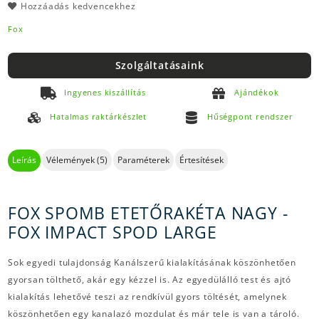
Hozzáadás kedvencekhez
Fox
Szolgáltatásaink
Ingyenes kiszállítás
Ajándékok
Hatalmas raktárkészlet
Hűségpont rendszer
Leírás
Vélemények (5)
Paraméterek
Értesítések
FOX SPOMB ETETŐRAKÉTA NAGY -
FOX IMPACT SPOD LARGE
Sok egyedi tulajdonság Kanálszerű kialakításának köszönhetően
gyorsan tölthető, akár egy kézzel is. Az egyedülálló test és ajtó
kialakítás lehetővé teszi az rendkívül gyors töltését, amelynek
köszönhetően egy kanalazó mozdulat és már tele is van a tároló.