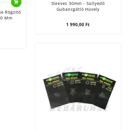
Sleeves 30mm - Süllyedő
Gubancgátló Hüvely
ke Rögzítő
1,0 Mm
1 990,00 Ft