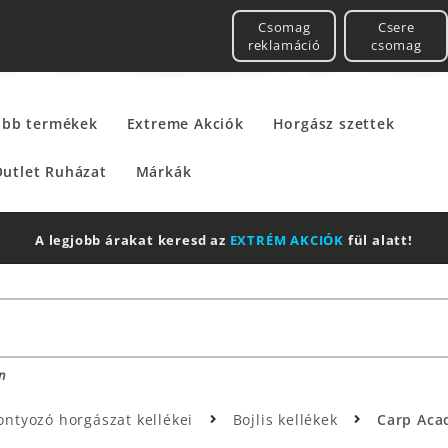
Csomag
Csere
reklamáció
csomag
űbb termékek
Extreme Akciók
Horgász szettek
utlet Ruházat
Márkák
A legjobb árakat keresd az
EXTRÉM AKCIÓK
fül alatt!
n
ontyozó horgászat kellékei
Bojlis kellékek
Carp Aca