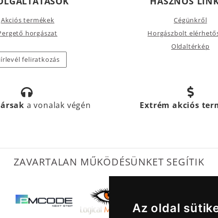
OLGÁLTATÁSOK
HASZNOS LIN
Akciós termékek
Cégünkről
Pergető horgászat
Horgászbolt elérhető
Oldaltérkép
írlevél feliratkozás
társak
a vonalak végén
Extrém akciós te
ZAVARTALAN MŰKÖDÉSÜNKET SEGÍTIK
Az oldal sütik