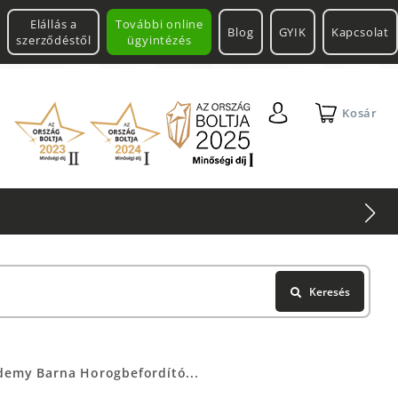
Elállás a
További online
Blog
GYIK
Kapcsolat
szerződéstől
ügyintézés
Kosár
Keresés
demy Barna Horogbefordító...