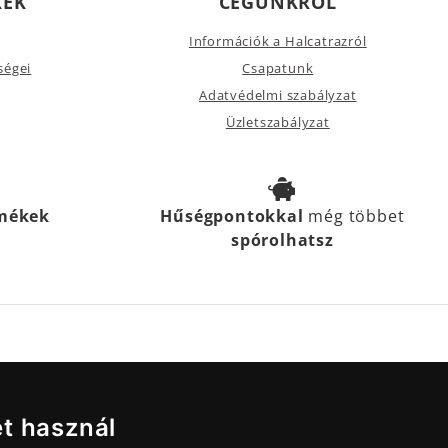
KEK
CÉGÜNKRŐL
Információk a Halcatrazról
ségei
Csapatunk
Adatvédelmi szabályzat
Üzletszabályzat
rmékek
Hűségpontokkal
még többet
spórolhatsz
et használ