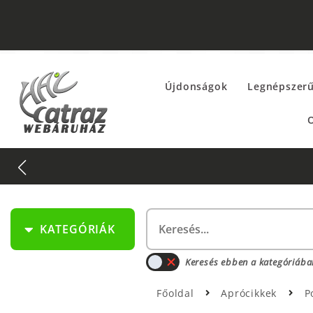
Újdonságok
Legnépszer
O
KATEGÓRIÁK
Keresés ebben a kategóriába
Főoldal
Aprócikkek
P