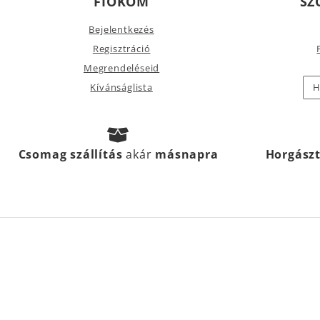
FIÓKOM
SZ
Bejelentkezés
Regisztráció
Megrendeléseid
Kívánságlista
H
Csomag szállítás
akár
másnapra
Horgász