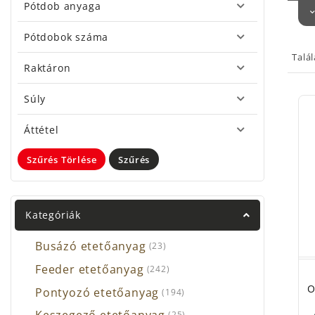
Pótdob anyaga
súly
fáras
Pótdobok száma
vizsg
Talá
válas
Raktáron
Nagy 
Súly
illes
lehet
Áttétel
bossz
Szűrés Törlése
Szűrés
Kategóriák
Busázó etetőanyag
(23)
Feeder etetőanyag
(242)
O
Pontyozó etetőanyag
(194)
(25)