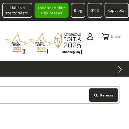
Elállás a
További online
Blog
GYIK
Kapcsolat
szerződéstől
ügyintézés
Kosár
2 db Shimano Aero Tech
Keresés