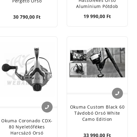
Hátsófékes Orsó
Pergető Orsó
Alumínium Pótdob
19 990,00 Ft
30 790,00 Ft
Okuma Custom Black 60
Távdobó Orsó White
Camo Edition
Okuma Coronado CDX-
80 Nyeletőfékes
Harcsázó Orsó
33 990,00 Ft