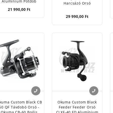
Alumínium Pótdob
Harcsázó Orsó
21 990,00 Ft
29 990,00 Ft
kuma Custom Black CB
Okuma Custom Black
60 QF Távdobó Orsó -
Feeder Feeder Orsó
Okuma CB-60 Bojlis
CLXF-40 FD Alumínium