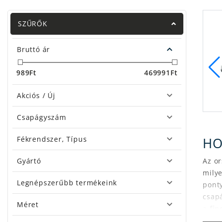
SZŰRŐK
Bruttó ár
989
Ft
469991
Ft
Akciós / Új
Csapágyszám
Feeder
Harcifékes orsó
Fékrendszer, Típus
HO
Gyártó
Az o
milye
Legnépszerűbb termékeink
ponty
csapá
Méret
a
fin
orsó 