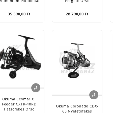
Alumínium Pótdobbal
Pergető Orsó
35 590,00 Ft
28 790,00 Ft
Okuma Ceymar XT
Feeder CXTR-40RD
Okuma Coronado CDX-
Hátsófékes Orsó
65 Nyeletőfékes