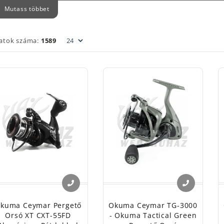
Mutass többet
 elosztása már inkább egyén ízlés kérdése mindamellett, ho
ztás során a könnyebb orsó sokat jelent. Ezeket komplex r
álva tudjuk megmondani egy orsóról, hogy mennyire fog ille
latok száma:
1589
ztott horgászathoz.
odafigyelést igényel az orsók kiválasztása, hiszen nem min
zkedik minden típusú zsinórhoz. Például a
fonott zsinórok
ha
séges, ha a horgászorsó belső kialakításai is lehetővé teszi
ankodás lesz, horgászás helyett.
kuma Ceymar Pergető
Okuma Ceymar TG-3000
Orsó XT CXT-55FD
- Okuma Tactical Green