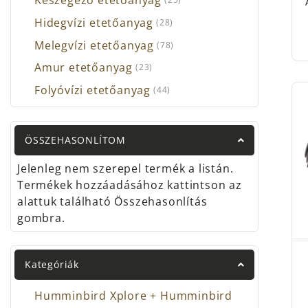
Keszegező etetőanyag
Hidegvízi etetőanyag
(28)
Melegvízi etetőanyag
(78)
Amur etetőanyag
(23)
Folyóvízi etetőanyag
(44)
ÖSSZEHASONLÍTOM
Jelenleg nem szerepel termék a listán.
Termékek hozzáadásához kattintson az
alattuk található Összehasonlítás
gombra.
Kategóriák
Humminbird Xplore + Humminbird