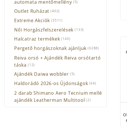
automata mentőmellény
(5)
Outlet Ruházat
(402)
Extreme Akciók
(3511)
Női Horgászfelszerelések
(133)
Halcatraz termékek
(140)
Pergető horgászoknak ajánljuk
(6288)
Reiva orsó + Ajándék Reiva orsótartó
táska
(12)
Ajándék Daiwa wobbler
(5)
Haldorádó 2026-os Újdonságok
(64)
2 darab Shimano Aero Tecnium mellé
ajándék Leatherman Multitool
(2)
O