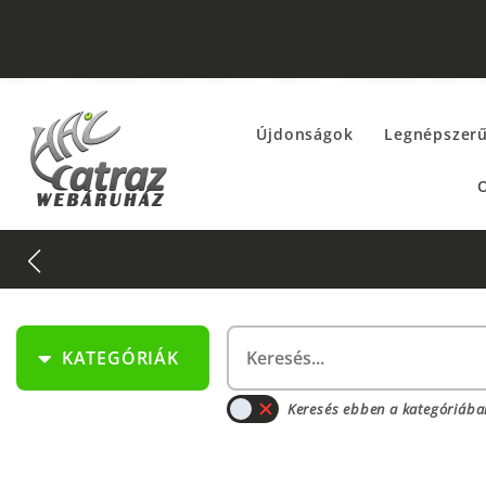
Újdonságok
Legnépszer
O
t keresd az
EXTRÉM AKCIÓK
fül alatt!
KATEGÓRIÁK
Keresés ebben a kategóriába