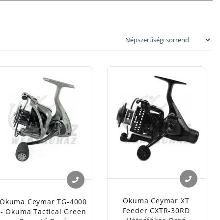
gy hosszabb
endszerben
szkedni a
degyik orsó
sználata akkor
. Különben csak
Okuma Ceymar XT
Okuma Ceymar TG-4000
Feeder CXTR-30RD
- Okuma Tactical Green