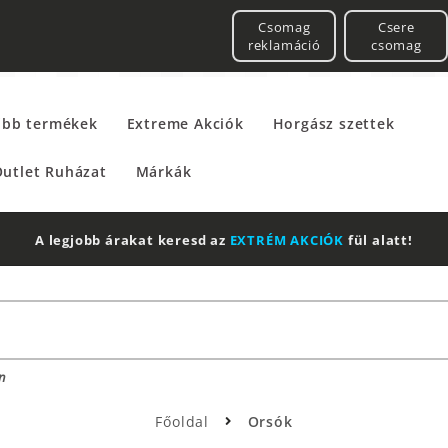
Csomag
Csere
reklamáció
csomag
űbb termékek
Extreme Akciók
Horgász szettek
utlet Ruházat
Márkák
n
Főoldal
Orsók