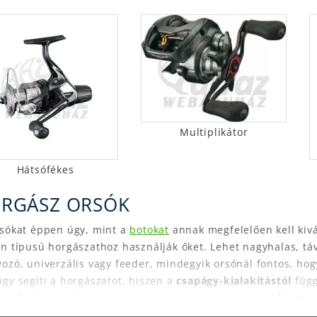
Multiplikátor
Hátsófékes
RGÁSZ ORSÓK
rsókat éppen úgy, mint a
botokat
annak megfelelően kell kivá
n típusú horgászathoz használják őket. Lehet nagyhalas, tá
ozó, univerzális vagy feeder, mindegyik orsónál fontos, hog
gy segíti a horgászatot, hiszen a
csapágy-kialakítástól
füg
om futás
. Azonban természetesen a csapágy mellett
fontos
kiválasztásakor a
zsinórkapacitás, a fék és a hajtókar
is. A