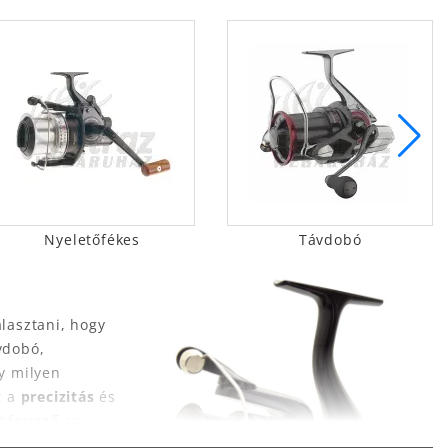
Nyeletőfékes
Távdobó
lasztani, hogy
vdobó,
y milyen
g a
precizitás
és
 tényező
az
z orsó súlya és a