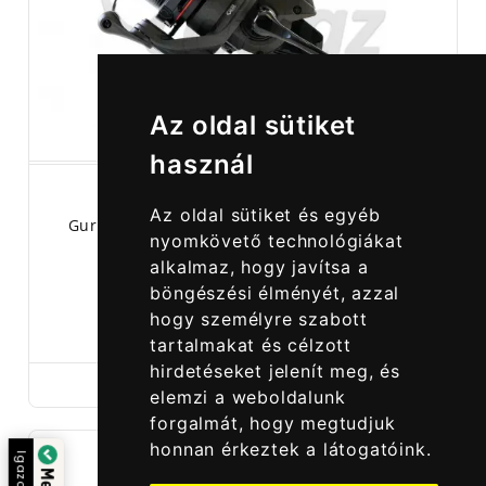
Az oldal sütiket
használ
Az oldal sütiket és egyéb
Guru A-Class 6000D Távdobó Feeder Orsó –
nyomkövető technológiákat
Distance Feeder
alkalmaz, hogy javítsa a
böngészési élményét, azzal
hogy személyre szabott
28 990,00 Ft
33 990,00 Ft
tartalmakat és célzott
hirdetéseket jelenít meg, és
elemzi a weboldalunk
forgalmát, hogy megtudjuk
honnan érkeztek a látogatóink.
Igazolta: