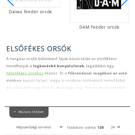
Guru feeder orsók
DAM feeder orsók
ELSŐFÉKES ORSÓK
A horgász orsók különböző fajtái közül talán az elsőfékest
mondhatjuk a
legkevésbé bonyolultnak
, legalábbis egy
hátsófékes orsóhoz
képest. Itt a
fékrendszer magában az orsó
dobban
kapott helyet, maga a rendszer különböző lamellákból
áll, általában vagy fém és műanyag vagy fém és textil lamellák
váltják egymást, melyek összeszorítása biztosítja a különböző
fékerőt.
Az elsőfékes rendszerű orsókat könnyebb kezelhetőség és
Mutass többet
precizitás jellemzi, egy kezdő horgász is jól boldogul vele.
Találatok száma:
135
Ugyan a fárasztás közben lehet kicsit kényelmetlen az állása -