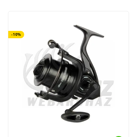
bár ez is csak megszokás kérdése -, de cserébe
nagyobb
igénybevételt is kibír
.
Ne feledd, ha sokat tartod a kezedben a
horgászbotot
, akkor
jobb, ha
könnyebb orsót választasz
, mert egy idő után nehéz
lesz tartani, még a néhány gramm különbséget is megérzi a
-10%
horgász karja.