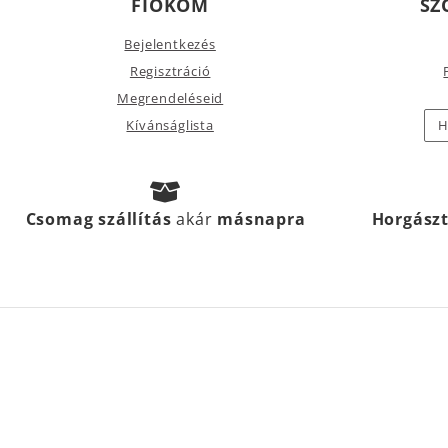
FIÓKOM
SZ
Bejelentkezés
Regisztráció
Megrendeléseid
Kívánságlista
H
Csomag szállítás
akár
másnapra
Horgász