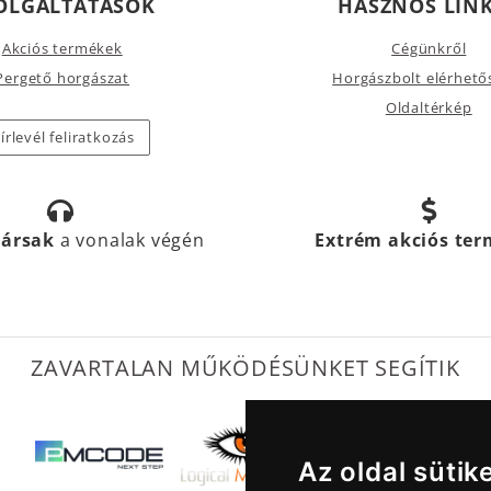
OLGÁLTATÁSOK
HASZNOS LIN
Akciós termékek
Cégünkről
Pergető horgászat
Horgászbolt elérhető
Oldaltérkép
írlevél feliratkozás
társak
a vonalak végén
Extrém akciós te
ZAVARTALAN MŰKÖDÉSÜNKET SEGÍTIK
Az oldal sütik