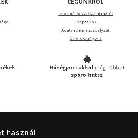
KEK
CÉGÜNKRŐL
Információk a Halcatrazról
ségei
Csapatunk
Adatvédelmi szabályzat
Üzletszabályzat
rmékek
Hűségpontokkal
még többet
spórolhatsz
et használ