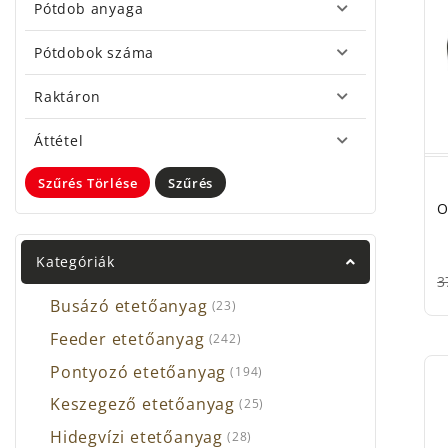
Pótdob anyaga
Ha p
FD, v
Pótdobok száma
áruk 
Ha a
Raktáron
tagja
pótdo
Áttétel
(Táv
Szűrés Törlése
Szűrés
méret
O
A bo
felso
Kategóriák
Érdem
3
Busázó etetőanyag
ellát
(23)
megg
Feeder etetőanyag
(242)
Gyár
Pontyozó etetőanyag
(194)
Haszn
Keszegező etetőanyag
(25)
A ho
Hidegvízi etetőanyag
(28)