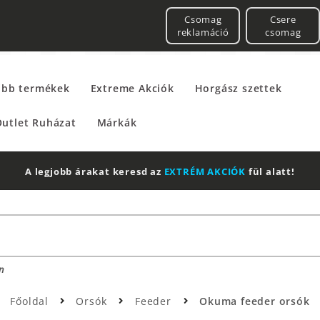
Csomag
Csere
reklamáció
csomag
űbb termékek
Extreme Akciók
Horgász szettek
utlet Ruházat
Márkák
A legjobb árakat keresd az
EXTRÉM AKCIÓK
fül alatt!
n
Főoldal
Orsók
Feeder
Okuma feeder orsók