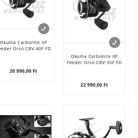
es törlőkendővel tisztítsa!
k ne szedje szét hiba esetén!
básodás, hiba esetén a karbantartást, javítást bízza szaks
orgász orsó felkapókarját minden esetben kézzel váltsa át!
Okuma Carbonite XP
rgász orsó zsinórtárolásra használható, nem erőátvitelre!
eeder Orsó CBV-40F FD
Okuma Carbonite XP
Feeder Orsó CBV-55F FD
20 990,00 Ft
22 990,00 Ft