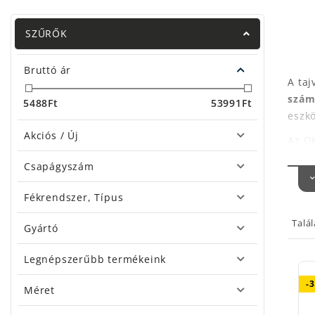
SZŰRŐK
Bruttó ár
A taj
számá
5488
Ft
53991
Ft
eszkö
Akciós / Új
Az O
perge
Csapágyszám
Minde
sőt, 
Fékrendszer, Típus
A Ha
Talá
Gyártó
lehe
Akár 
Legnépszerűbb termékeink
Egyed
-
Méret
ugya