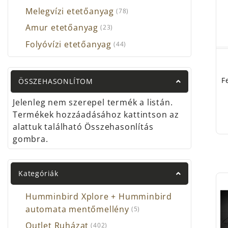
Nedv
Melegvízi etetőanyag
(78)
Amur etetőanyag
Kérjü
(23)
Folyóvízi etetőanyag
(44)
Meghi
Az h
A ho
F
ÖSSZEHASONLÍTOM
Jelenleg nem szerepel termék a listán.
Termékek hozzáadásához kattintson az
alattuk található Összehasonlítás
gombra.
Kategóriák
Humminbird Xplore + Humminbird
automata mentőmellény
(5)
Outlet Ruházat
(402)