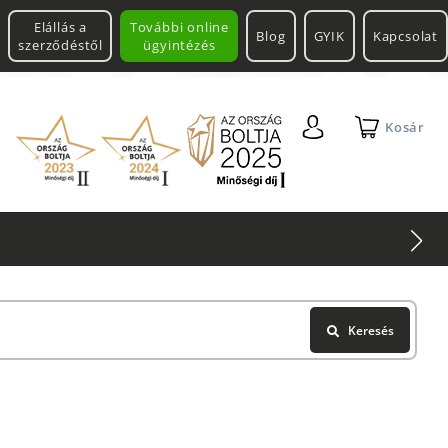
Elállás a
További online
Blog
GYIK
Kapcsolat
szerződéstől
ügyintézés
Kosár
Keresés