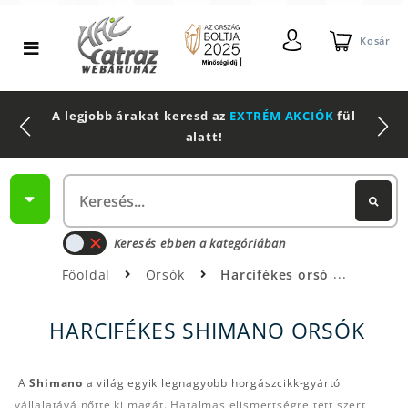
Kosár
2 db Shimano Aero Technium +
Leatherman
Multitool
Keresés ebben a kategóriában
Főoldal
Orsók
Harcifékes orsó
HARCIFÉKES SHIMANO ORSÓK
A
Shimano
a világ egyik legnagyobb horgászcikk-gyártó
vállalatává nőtte ki magát. Hatalmas elismertségre tett szert