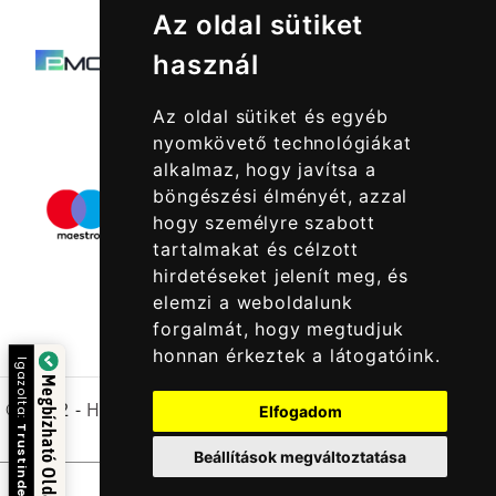
Az oldal sütiket
használ
Az oldal sütiket és egyéb
nyomkövető technológiákat
alkalmaz, hogy javítsa a
böngészési élményét, azzal
hogy személyre szabott
tartalmakat és célzott
hirdetéseket jelenít meg, és
elemzi a weboldalunk
forgalmát, hogy megtudjuk
honnan érkeztek a látogatóink.
Igazolta:
Megbízható Oldal
© 2022 -
Halcatraz Kft.
Elfogadom
Trustindex
Beállítások megváltoztatása