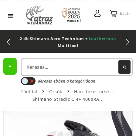
Kosár
2 db Shimano Aero Technium +
Leatherman
Multitool
Keresés ebben a kategóriában
Főoldal
Orsók
Harcifékes orsó
Shimano Stradic CI4+ 4000RA...