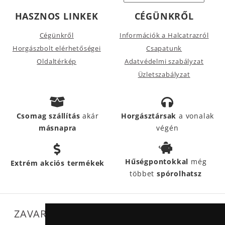
HASZNOS LINKEK
CÉGÜNKRŐL
Cégünkről
Információk a Halcatrazról
Horgászbolt elérhetőségei
Csapatunk
Oldaltérkép
Adatvédelmi szabályzat
Üzletszabályzat
Csomag szállítás
akár
Horgásztársak
a vonalak
másnapra
végén
Hűségpontokkal
még
Extrém akciós termékek
többet
spórolhatsz
ZAVARTALAN MŰKÖDÉSÜNKET SEGÍTIK