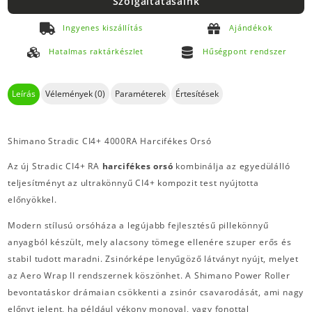
Szolgáltatásaink
Ingyenes kiszállítás
Ajándékok
Hatalmas raktárkészlet
Hűségpont rendszer
Leírás
Vélemények (0)
Paraméterek
Értesítések
Shimano Stradic CI4+ 4000RA Harcifékes Orsó
Az új Stradic CI4+ RA
harcifékes orsó
kombinálja az egyedülálló
teljesítményt az ultrakönnyű CI4+ kompozit test nyújtotta
előnyökkel.
Modern stílusú orsóháza a legújabb fejlesztésű pillekönnyű
anyagból készült, mely alacsony tömege ellenére szuper erős és
stabil tudott maradni. Zsinórképe lenyűgöző látványt nyújt, melyet
az Aero Wrap II rendszernek köszönhet. A Shimano Power Roller
bevontatáskor drámaian csökkenti a zsinór csavarodását, ami nagy
előnyt jelent, ha például vékony monoval, vagy fonottal