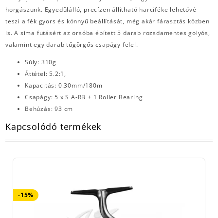
horgászunk. Egyedülálló, precízen állítható harciféke lehetővé
teszi a fék gyors és könnyű beállítását, még akár fárasztás közben
is. A sima futásért az orsóba épített 5 darab rozsdamentes golyós,
valamint egy darab tűgörgős csapágy felel.
Súly: 310g
Áttétel: 5.2:1,
Kapacitás: 0.30mm/180m
Csapágy: 5 x S A-RB + 1 Roller Bearing
Behúzás: 93 cm
Kapcsolódó termékek
-15%