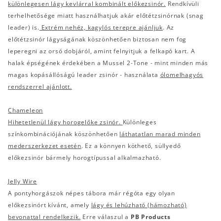
különlegesen lágy kevlárral kombinált előkezsinór.
Rendkívüli
terhelhetősége miatt használhatjuk akár előtétzsinórnak (snag
leader) is.
Extrém nehéz, kagylós terepre ajánljuk
. Az
előtétzsinór lágyságának köszönhetően biztosan nem fog
leperegni az orsó dobjáról, amint felnyitjuk a felkapó kart. A
halak épségének érdekében a Mussel 2-Tone - mint minden más
magas kopásállóságú leader zsinór - használata
ólomelhagyós
rendszerrel ajánlott.
Chameleon
Hihetetlenül lágy horogelőke zsinór.
Különleges
színkombinációjának köszönhetően
láthatatlan marad minden
mederszerkezet esetén
. Ez a könnyen köthető, süllyedő
előkezsinór bármely horogtípussal alkalmazható.
Jelly Wire
A pontyhorgászok népes tábora már régóta egy olyan
előkezsinórt kívánt, amely
lágy és lehúzható (hámozható)
bevonattal rendelkezik.
Erre válaszul a
PB Products