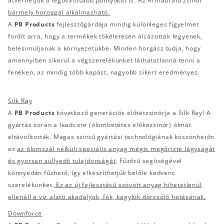
átverhetjük a legóvatosabb pontyokat is. Az Armabraid zsinór
bármely horoggal alkalmazható.
A
PB Products
fejlesztőgárdája mindig különleges figyelmet
fordít arra, hogy a termékek tökéletesen álcázottak legyenek,
belesimuljanak a környezetükbe. Minden horgász tudja, hogy
amennyiben sikerül a végszerelékünket láthatatlanná tenni a
fenéken, az mindig több kapást, nagyobb sikert eredményez.
Silk Ray
A
PB Products
következő generációs előtétzsinórja a Silk Ray! A
gyártás során a leadcore (ólombetétes előkezsinór) ólmát
eltávolították. Magas szintű gyártási technológiának köszönhetőn
ez
az ólomszál nélküli speciális anyag mégis megőrizte lágyságát
és gyorsan süllyedő tulajdonságát
. Fűzőtű segítségével
könnyedén fűzhető, így elkészíthetjük belőle kedvenc
szerelékünket.
Ez az új fejlesztésű szövött anyag hihetetlenül
ellenáll a víz alatti akadályok, fák, kagylók dörzsölő hatásának.
Downforce