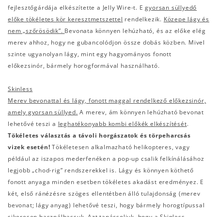
fejlesztőgárdája elkészítette a Jelly Wire-t. E
gyorsan süllyedő
előke tökéletes kör keresztmetszettel
rendelkezik.
Közepe lágy és
nem „szőrösödik”.
Bevonata könnyen lehúzható, és az előke elég
merev ahhoz, hogy ne gubancolódjon össze dobás közben. Mivel
szinte ugyanolyan lágy, mint egy hagyományos fonott
előkezsinór, bármely horogformával használható.
Skinless
Merev bevonattal és lágy, fonott maggal rendelkező előkezsinór,
amely gyorsan süllyed.
A merev, ám könnyen lehúzható bevonat
lehetővé teszi a
leghatékonyabb kombi előkék elkészítését
.
Tökéletes választás a távoli horgászatok és törpeharcsás
vizek esetén!
Tökéletesen alkalmazható helikopteres, vagy
például az iszapos mederfenéken a pop-up csalik felkínálásához
legjobb „chod-rig” rendszerekkel is. Lágy és könnyen köthető
fonott anyaga minden esetben tökéletes akadást eredményez. E
két, első ránézésre szöges ellentétben álló tulajdonság (merev
bevonat; lágy anyag) lehetővé teszi, hogy bármely horogtípussal
sikeresen használhassuk. Azt tanácsoljuk, hogy a Skinless