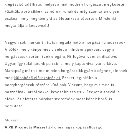
kiegészítő található, melyet a mai modern horgászat megkövetel.
Fűzőtűk, apró cikkek, zsinórok, ruhák
és még számtalan olyan
eszköz, mely megkönnyíti az életünket a tóparton. Mindenki
megtalálja a kedvencét!
Nagyon sok márkánál, itt is
megtalálható a horgász ruhadarabok
.
A pólók, mely kényelmes viselet a mindennapokban, vagy a
horgászatok során. Ezek elegáns PB logóval vannak díszítve.
Ugyan így találhatunk pulcsit is, mely kapucnival van ellátva.
Manapság már szinte minden horgászcikk gyártó cégnek jelennek
meg
különböző előkezsinórjai.
Ezeket leginkább a
pontyhorgászok részére kínálnak. Viszont, hogy mit mire is
használnak, arról sokkal kevesebb szó esik. Ezeket a speciális
előke- és előtétzsinórokat szeretnénk most közelebbről is
bemutatni.
Mussel
A PB Products Mussel
2-Tone
magas kopásállóságú,