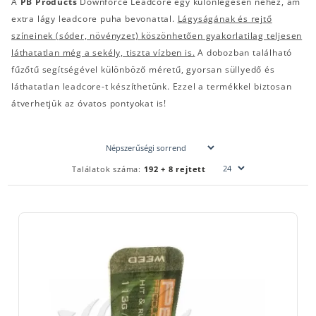
A
PB Products
Downforce Leadcore egy különlegesen nehéz, ám
extra lágy leadcore puha bevonattal.
Lágyságának és rejtő
színeinek (sóder, növényzet) köszönhetően gyakorlatilag teljesen
láthatatlan még a sekély, tiszta vízben is.
A dobozban található
fűzőtű segítségével különböző méretű, gyorsan süllyedő és
láthatatlan leadcore-t készíthetünk. Ezzel a termékkel biztosan
átverhetjük az óvatos pontyokat is!
Találatok száma:
192 + 8 rejtett