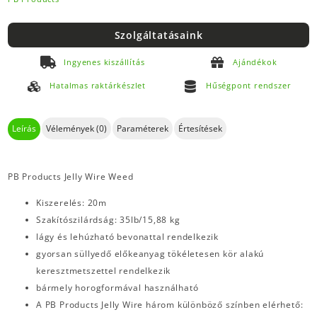
Szolgáltatásaink
Ingyenes kiszállítás
Ajándékok
Hatalmas raktárkészlet
Hűségpont rendszer
Leírás
Vélemények (0)
Paraméterek
Értesítések
PB Products Jelly Wire Weed
Kiszerelés: 20m
Szakítószilárdság: 35lb/15,88 kg
lágy és lehúzható bevonattal rendelkezik
gyorsan süllyedő előkeanyag tökéletesen kör alakú
keresztmetszettel rendelkezik
bármely horogformával használható
A PB Products Jelly Wire három különböző színben elérhető: