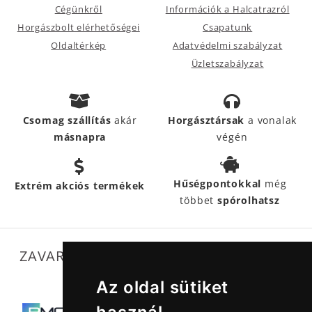
Cégünkről
Információk a Halcatrazról
Horgászbolt elérhetőségei
Csapatunk
Oldaltérkép
Adatvédelmi szabályzat
Üzletszabályzat
Csomag szállítás
akár
Horgásztársak
a vonalak
másnapra
végén
Hűségpontokkal
még
Extrém akciós termékek
többet
spórolhatsz
ZAVARTALAN MŰKÖDÉSÜNKET SEGÍTIK
Az oldal sütiket