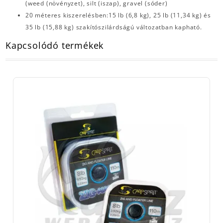
(weed (növényzet), silt (iszap), gravel (sóder)
20 méteres kiszerelésben:15 lb (6,8 kg), 25 lb (11,34 kg) és
35 lb (15,88 kg) szakítószilárdságú változatban kapható.
Kapcsolódó termékek