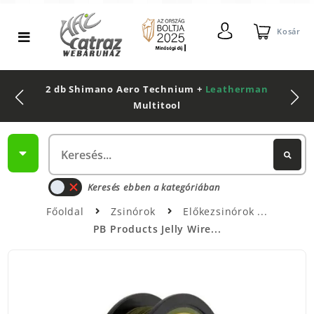
Kosár
2 db Shimano Aero Technium +
Leatherman
Multitool
Keresés ebben a kategóriában
Főoldal
Zsinórok
Előkezsinórok
PB Products Jelly Wire...