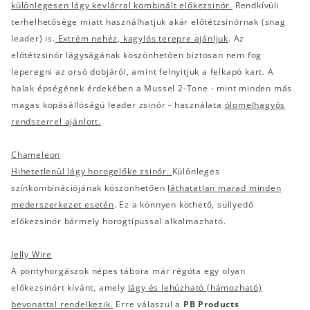
különlegesen lágy kevlárral kombinált előkezsinór.
Rendkívüli
terhelhetősége miatt használhatjuk akár előtétzsinórnak (snag
leader) is.
Extrém nehéz, kagylós terepre ajánljuk
. Az
előtétzsinór lágyságának köszönhetően biztosan nem fog
leperegni az orsó dobjáról, amint felnyitjuk a felkapó kart. A
halak épségének érdekében a Mussel 2-Tone - mint minden más
magas kopásállóságú leader zsinór - használata
ólomelhagyós
rendszerrel ajánlott.
Chameleon
Hihetetlenül lágy horogelőke zsinór.
Különleges
színkombinációjának köszönhetően
láthatatlan marad minden
mederszerkezet esetén
. Ez a könnyen köthető, süllyedő
előkezsinór bármely horogtípussal alkalmazható.
Jelly Wire
A pontyhorgászok népes tábora már régóta egy olyan
előkezsinórt kívánt, amely
lágy és lehúzható (hámozható)
bevonattal rendelkezik.
Erre válaszul a
PB Products