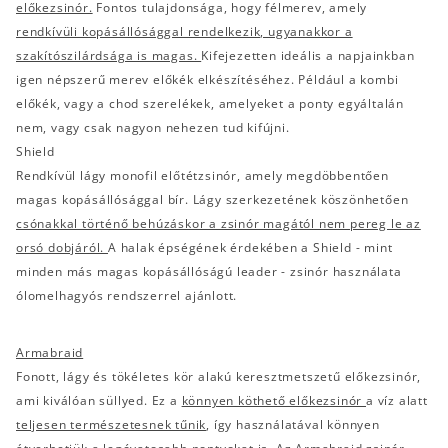
előkezsinór.
Fontos tulajdonsága, hogy félmerev, amely
rendkívüli kopásállósággal rendelkezik, ugyanakkor a
szakítószilárdsága is magas.
Kifejezetten ideális a napjainkban
igen népszerű merev előkék elkészítéséhez. Például a kombi
előkék, vagy a chod szerelékek, amelyeket a ponty egyáltalán
nem, vagy csak nagyon nehezen tud kifújni.
Shield
Rendkívül lágy monofil előtétzsinór, amely megdöbbentően
magas kopásállósággal bír. Lágy szerkezetének köszönhetően
csónakkal történő behúzáskor a zsinór magától nem pereg le az
orsó dobjáról.
A halak épségének érdekében a Shield - mint
minden más magas kopásállóságú leader - zsinór használata
ólomelhagyós rendszerrel ajánlott.
Armabraid
Fonott, lágy és tökéletes kör alakú keresztmetszetű előkezsinór,
ami kiválóan süllyed. Ez a
könnyen köthető előkezsinór
a víz alatt
teljesen természetesnek tűnik
, így használatával könnyen