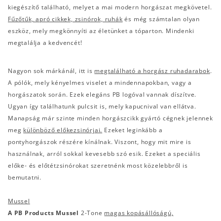
kiegészítő található, melyet a mai modern horgászat megkövetel.
Fűzőtűk, apró cikkek, zsinórok, ruhák
és még számtalan olyan
eszköz, mely megkönnyíti az életünket a tóparton. Mindenki
megtalálja a kedvencét!
Nagyon sok márkánál, itt is
megtalálható a horgász ruhadarabok
.
A pólók, mely kényelmes viselet a mindennapokban, vagy a
horgászatok során. Ezek elegáns PB logóval vannak díszítve.
Ugyan így találhatunk pulcsit is, mely kapucnival van ellátva.
Manapság már szinte minden horgászcikk gyártó cégnek jelennek
meg
különböző előkezsinórjai.
Ezeket leginkább a
pontyhorgászok részére kínálnak. Viszont, hogy mit mire is
használnak, arról sokkal kevesebb szó esik. Ezeket a speciális
előke- és előtétzsinórokat szeretnénk most közelebbről is
bemutatni.
Mussel
A PB Products Mussel
2-Tone
magas kopásállóságú,