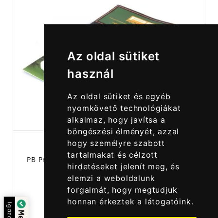
Az oldal sütiket
használ
Az oldal sütiket és egyéb
nyomkövető technológiákat
alkalmaz, hogy javítsa a
böngészési élményét, azzal
hogy személyre szabott
tartalmakat és célzott
PB Products Splicing Needle Leadcore Fűzőtű
hirdetéseket jelenít meg, és
elemzi a weboldalunk
forgalmát, hogy megtudjuk
honnan érkeztek a látogatóink.
1 990,00 Ft
Igazolta: