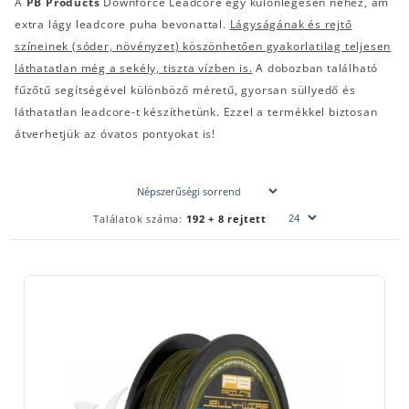
A
PB Products
Downforce Leadcore egy különlegesen nehéz, ám
extra lágy leadcore puha bevonattal.
Lágyságának és rejtő
színeinek (sóder, növényzet) köszönhetően gyakorlatilag teljesen
láthatatlan még a sekély, tiszta vízben is.
A dobozban található
fűzőtű segítségével különböző méretű, gyorsan süllyedő és
láthatatlan leadcore-t készíthetünk. Ezzel a termékkel biztosan
átverhetjük az óvatos pontyokat is!
Találatok száma:
192 + 8 rejtett