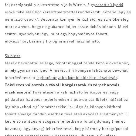
fejlesztőgárdája elkészítette a Jelly Wire-t. E
gyorsan süllyedő
előke tökéletes kör keresztmetszettel
rendelkezik.
Közepe lágy és
nem „szőrösödik”.
Bevonata könnyen lehúzható, és az előke elég
merev ahhoz, hogy ne gubancolódjon össze dobás közben. Mivel
szinte ugyanolyan lágy, mint egy hagyományos fonott
előkezsinór, bármely horogformával használható.
Skinless
Merev bevonattal és lágy, fonott maggal rendelkező előkezsinór,
amely gyorsan süllyed.
A merev, ám könnyen lehúzható bevonat
lehetővé teszi a
leghatékonyabb kombi előkék elkészítését
.
Tökéletes választás a távoli horgászatok és törpeharcsás
vizek esetén!
Tökéletesen alkalmazható helikopteres, vagy
például az iszapos mederfenéken a pop-up csalik felkínálásához
legjobb „chod-rig” rendszerekkel is. Lágy és könnyen köthető
fonott anyaga minden esetben tökéletes akadást eredményez. E
két, első ránézésre szöges ellentétben álló tulajdonság (merev
bevonat; lágy anyag) lehetővé teszi, hogy bármely horogtípussal
sikeresen használhassuk. Azt tanácsoljuk, hogy a Skinless