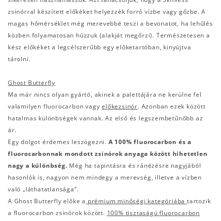
zsinórral készített előkéket helyezzék forró vízbe vagy gőzbe. A
magas hőmérséklet még merevebbé teszi a bevonatot, ha lehűlés
közben folyamatosan húzzuk (alakját megőrzi). Természetesen a
kész előkéket a legcélszerűbb egy előketartóban, kinyújtva
tárolni.
Ghost Butterfly
Ma már nincs olyan gyártó, akinek a palettájára ne kerülne fel
valamilyen fluorocarbon vagy
előkezsinór
. Azonban ezek között
hatalmas különbségek vannak. Az első és legszembetűnőbb az
ár.
Egy dolgot érdemes leszögezni.
A 100% fluorocarbon és a
fluorocarbonnak mondott zsinórok anyaga között hihetetlen
nagy a különbség.
Még ha tapintásra és ránézésre nagyjából
hasonlók is, nagyon nem mindegy a merevség, illetve a vízben
való „láthatatlansága”.
A Ghost Butterfly előke a
prémium minőségi kategóriába
tartozik
a fluorocarbon zsinórok között.
100% tisztaságú fluorocarbon