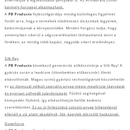
átverhetjük a legóvatosabb pontyokat is. Az Armabraid zsinór
bármely horoggal alkalmazható.
A
PB Products
fejlesztőgárdája mindig különleges figyelmet
fordít arra, hogy a termékek tökéletesen álcázottak legyenek,
belesimuljanak a környezetükbe. Minden horgász tudja, hogy
amennyiben sikerül a végszerelékünket láthatatlanná tenni a
fenéken, az mindig több kapást, nagyobb sikert eredményez.
Silk Ray
A
PB Products
következő generációs előtétzsinórja a Silk Ray! A
gyártás során a leadcore (ólombetétes előkezsinór) ólmát
eltávolították. Magas szintű gyártási technológiának köszönhetőn
ez
az ólomszál nélküli speciális anyag mégis megőrizte lágyságát
és gyorsan süllyedő tulajdonságát
. Fűzőtű segítségével
könnyedén fűzhető, így elkészíthetjük belőle kedvenc
szerelékünket.
Ez az új fejlesztésű szövött anyag hihetetlenül
ellenáll a víz alatti akadályok, fák, kagylók dörzsölő hatásának.
Downforce