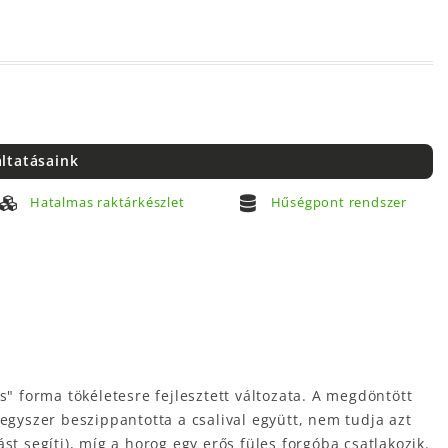
áltatásaink
Hatalmas raktárkészlet
Hűségpont rendszer
 forma tökéletesre fejlesztett változata. A megdöntött
egyszer beszippantotta a csalival együtt, nem tudja azt
ást segíti), míg a horog egy erős füles forgóba csatlakozik.