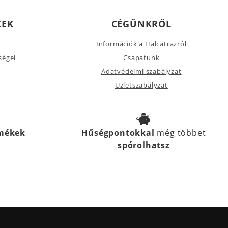
KEK
CÉGÜNKRŐL
Információk a Halcatrazról
ségei
Csapatunk
Adatvédelmi szabályzat
Üzletszabályzat
rmékek
Hűségpontokkal
még többet
spórolhatsz