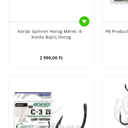
Korda Spinner Horog Méret: 8 -
PB Produc
Korda Bojlis Horog
2 990,00 Ft