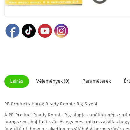
Leírás
Vélemények (0)
Paraméterek
Ér
PB Products Horog Ready Ronnie Rig Size:4
A PB Product Ready Ronnie Rig alapja a méltán népszerű C
horogszem, hajlított szár és egyenes, mikroszakállas hegy
úgy kifújni, hogy ne akadjon a szájába! A horog szárára egy