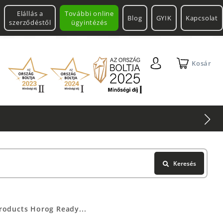
Elállás a
További online
Blog
GYIK
Kapcsolat
szerződéstől
ügyintézés
Kosár
Keresés
roducts Horog Ready...