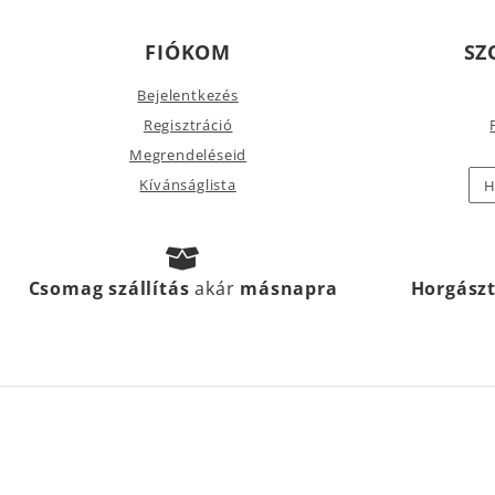
FIÓKOM
SZ
Bejelentkezés
Regisztráció
Megrendeléseid
Kívánságlista
H
Csomag szállítás
akár
másnapra
Horgász