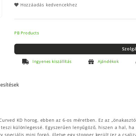
Hozzáadás kedvencekhez
PB Products
Szolg
Ingyenes kiszállítás
Ajándékok
tesítések
urved KD horog, ebben az 6-os méretben. Ez az „önakasztós"
 teszi különlegessé. Egyszerűen lenyűgöző, hiszen a hal, ha 
 speciális mini forgó, illetve egy stopper került (ez a csaliz