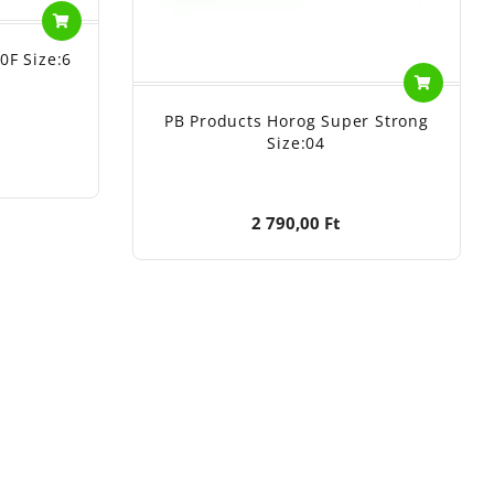
0F Size:6
PB Products Horog Super Strong
Size:04
2 790,00 Ft