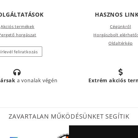
OLGÁLTATÁSOK
HASZNOS LIN
Akciós termékek
Cégünkről
Pergető horgászat
Horgászbolt elérhető
Oldaltérkép
írlevél feliratkozás
társak
a vonalak végén
Extrém akciós te
ZAVARTALAN MŰKÖDÉSÜNKET SEGÍTIK