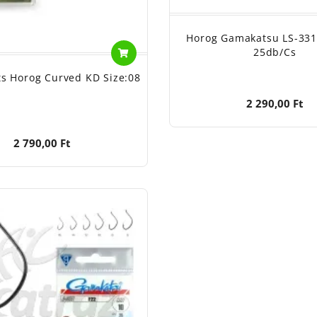
Horog Gamakatsu LS-331
25db/cs
ts Horog Curved KD Size:08
2 290,00 Ft
2 790,00 Ft