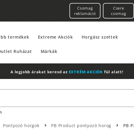
Csomag
Csere
reklamáció
csomag
űbb termékek
Extreme Akciók
Horgász szettek
utlet Ruházat
Márkák
A legjobb árakat keresd az
EXTRÉM AKCIÓK
fül alatt!
n
Pontyozó horgok
PB Product pontyozó horog
PB P