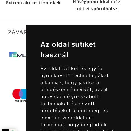
Hűségpontokkal
még
Extrém akciós termékek
többet
spórolhatsz
ZAVARTALAN MŰKÖDÉSÜNKET SEGÍTIK
Az oldal sütiket
használ
Az oldal sütiket és egyéb
nyomkövető technológiákat
alkalmaz, hogy javítsa a
böngészési élményét, azzal
hogy személyre szabott
tartalmakat és célzott
hirdetéseket jelenít meg, és
elemzi a weboldalunk
forgalmát, hogy megtudjuk