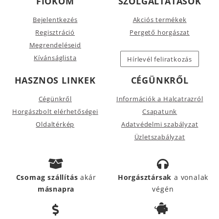
FIÓKOM
SZOLGÁLTATÁSOK
Bejelentkezés
Akciós termékek
Regisztráció
Pergető horgászat
Megrendeléseid
Kívánságlista
Hírlevél feliratkozás
HASZNOS LINKEK
CÉGÜNKRŐL
Cégünkről
Információk a Halcatrazról
Horgászbolt elérhetőségei
Csapatunk
Oldaltérkép
Adatvédelmi szabályzat
Üzletszabályzat
Csomag szállítás
akár
Horgásztársak
a vonalak
másnapra
végén