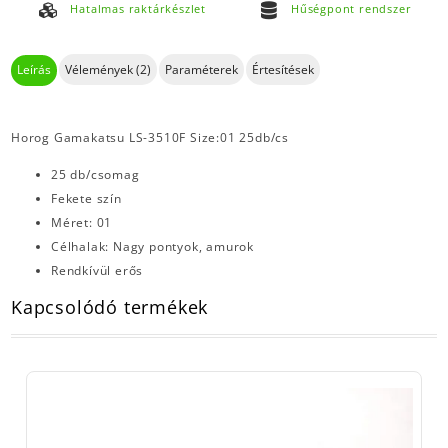
Hatalmas raktárkészlet
Hűségpont rendszer
Leírás
Vélemények (2)
Paraméterek
Értesítések
Horog Gamakatsu LS-3510F Size:01 25db/cs
25 db/csomag
Fekete szín
Méret: 01
Célhalak: Nagy pontyok, amurok
Rendkívül erős
Kapcsolódó termékek