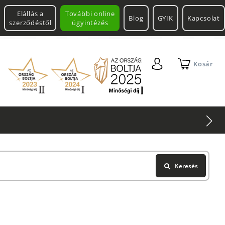
Elállás a
További online
Blog
GYIK
Kapcsolat
szerződéstől
ügyintézés
Kosár
2 db Shimano Aero Technium +
Leatherman
Multitool
Keresés