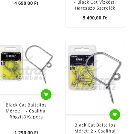
- Black Cat Vízközti
4 690,00 Ft
Harcsázó Szerelék
5 490,00 Ft
Black Cat Baitclips
Méret: 1 - Csalihal
Rögzítő Kapocs
Black Cat Baitclips
Méret: 2 - Csalihal
1 290,00 Ft