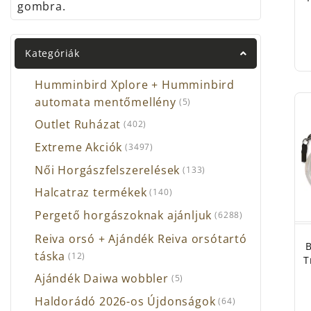
gombra.
Kategóriák
Humminbird Xplore + Humminbird
automata mentőmellény
(5)
Outlet Ruházat
(402)
Extreme Akciók
(3497)
Női Horgászfelszerelések
(133)
Halcatraz termékek
(140)
Pergető horgászoknak ajánljuk
(6288)
Reiva orsó + Ajándék Reiva orsótartó
B
táska
(12)
T
Ajándék Daiwa wobbler
(5)
Haldorádó 2026-os Újdonságok
(64)