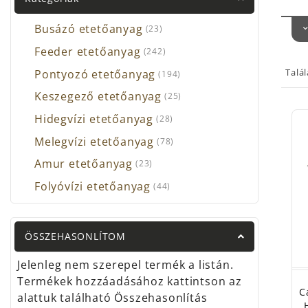
Term
szíve
Busázó etetőanyag
(23)
trükk
Feeder etetőanyag
(242)
perge
van, 
Talá
Pontyozó etetőanyag
(194)
de e
Keszegező etetőanyag
(25)
jöhet
Hidegvízi etetőanyag
(28)
A ho
Melegvízi etetőanyag
(78)
már 
olyan
Amur etetőanyag
(23)
egysz
Folyóvízi etetőanyag
(44)
gyors
A kül
válas
ÖSSZEHASONLÍTOM
móds
Jelenleg nem szerepel termék a listán.
Ebbe
Termékek hozzáadásához kattintson az
horg
C
alattuk található Összehasonlítás