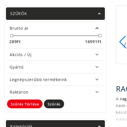
SZŰRŐK
Bruttó ár
289
Ft
16991
Ft
Dropshot
Akciós / Új
Gyártó
heburashka
Legnépszerűbb termékeink
RA
Raktáron
A
ra
Szűrés Törlése
Szűrés
nem e
készí
elkés
Kategóriák