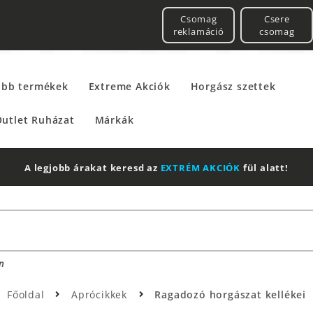
Csomag
Csere
reklamáció
csomag
űbb termékek
Extreme Akciók
Horgász szettek
utlet Ruházat
Márkák
n
Főoldal
Aprócikkek
Ragadozó horgászat kellékei