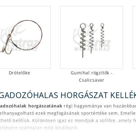
Drótelőke
Gumihal rögzítők -
Csalicsavar
GADOZÓHALAS HORGÁSZAT KELLÉK
gadozóhalak horgászatának
régi hagyománya van hazánkban.
lhanyagolható ezek megfogásának sportértéke sem. Emellett 
thető belőlük. Különösen igaz ez mondjuk a süllőre, amely f
zítésére számtalan mód kínálkozik.