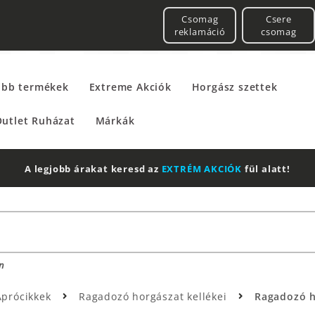
Csomag
Csere
reklamáció
csomag
űbb termékek
Extreme Akciók
Horgász szettek
utlet Ruházat
Márkák
2 db Shimano Aero Technium +
Leatherman
Multitool
n
Aprócikkek
Ragadozó horgászat kellékei
Ragadozó h