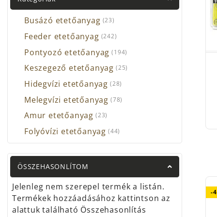
Raga
Nem 
Busázó etetőanyag
(23)
Feeder etetőanyag
(242)
Pontyozó etetőanyag
(194)
Keszegező etetőanyag
(25)
Hidegvízi etetőanyag
(28)
Melegvízi etetőanyag
(78)
Amur etetőanyag
(23)
Folyóvízi etetőanyag
(44)
ÖSSZEHASONLÍTOM
Jelenleg nem szerepel termék a listán.
-
Termékek hozzáadásához kattintson az
alattuk található Összehasonlítás