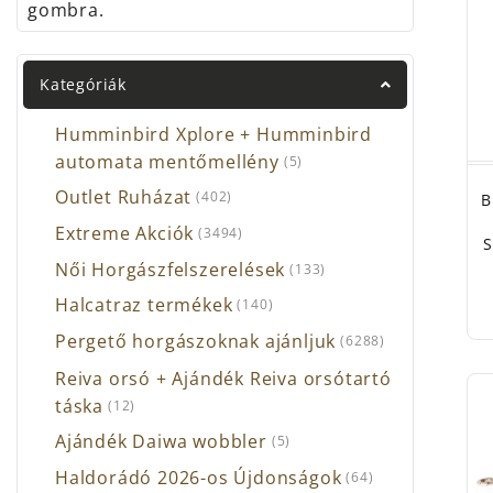
gombra.
Kategóriák
Humminbird Xplore + Humminbird
automata mentőmellény
(5)
Outlet Ruházat
(402)
B
Extreme Akciók
(3494)
S
Női Horgászfelszerelések
(133)
Halcatraz termékek
(140)
Pergető horgászoknak ajánljuk
(6288)
Reiva orsó + Ajándék Reiva orsótartó
táska
(12)
Ajándék Daiwa wobbler
(5)
Haldorádó 2026-os Újdonságok
(64)