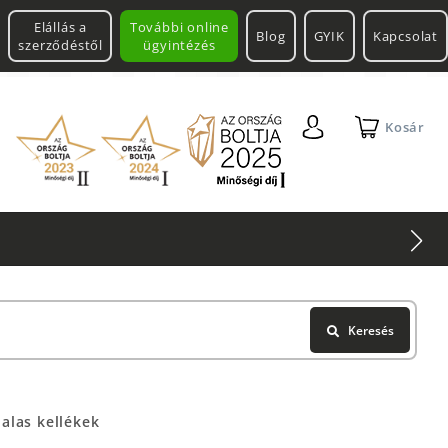
Elállás a
További online
Blog
GYIK
Kapcsolat
szerződéstől
ügyintézés
Kosár
Keresés
alas kellékek