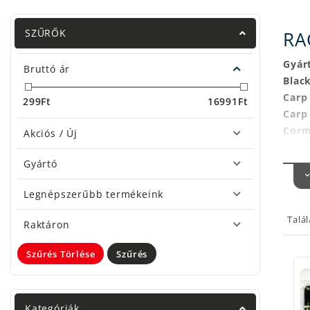
SZŰRŐK
RA
Gyár
Bruttó ár
Blac
Carp
299
Ft
16991
Ft
Carp
Corm
Akciós / Új
Koós
Gyártó
Fox 
Fox 
Legnépszerűbb termékeink
MadC
Rapa
Talá
Raktáron
Nevi
Sava
Szűrés Törlése
Szűrés
Spro
Wiza
Haszn
Kategóriák