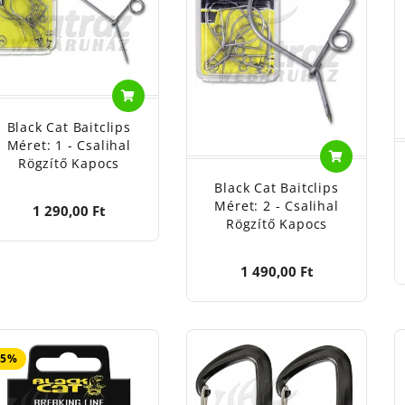
dozó halas kellékek anyaga: fém, műanyag
játék, gyermekektől elzárva tartandó!
Black Cat Baitclips
Méret: 1 - Csalihal
Rögzítő Kapocs
Black Cat Baitclips
Méret: 2 - Csalihal
1 290,00 Ft
Rögzítő Kapocs
1 490,00 Ft
45%