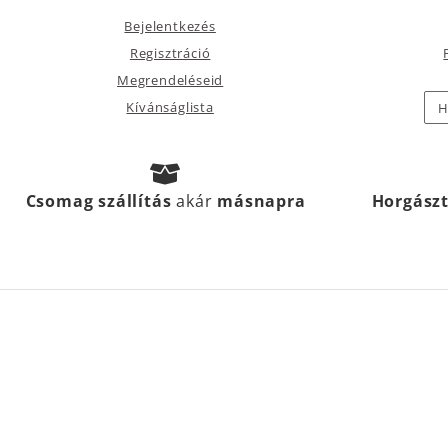
Bejelentkezés
Regisztráció
Megrendeléseid
Kívánságlista
H
Csomag szállítás
akár
másnapra
Horgász