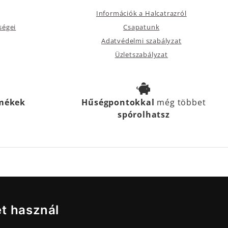
Információk a Halcatrazról
ségei
Csapatunk
Adatvédelmi szabályzat
Üzletszabályzat
rmékek
Hűségpontokkal
még többet
spórolhatsz
et használ