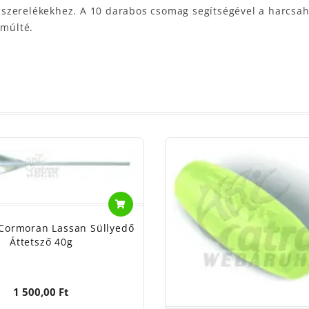
jás szerelékekhez. A 10 darabos csomag segítségével a harc
 múlté.
 Cormoran Lassan Süllyedő
Áttetsző 40g
1 500,00 Ft