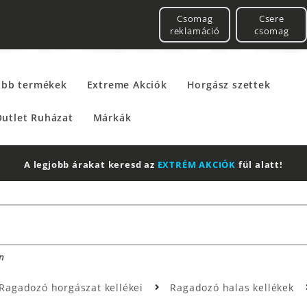
Csomag
Csere
reklamáció
csomag
űbb termékek
Extreme Akciók
Horgász szettek
utlet Ruházat
Márkák
A legjobb árakat keresd az
EXTRÉM AKCIÓK
fül alatt!
n
Ragadozó horgászat kellékei
Ragadozó halas kellékek