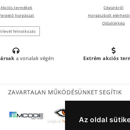
Akciós termékek
Cégünkről
Pergető horgászat
Horgászbolt elérhető
Oldaltérkép
írlevél feliratkozás
társak
a vonalak végén
Extrém akciós te
ZAVARTALAN MŰKÖDÉSÜNKET SEGÍTIK
Az oldal sütik