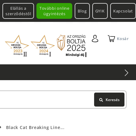
Elállás a
További online
Blog
GYIK
Kapcsolat
szerződéstől
ügyintézés
Kosár
Keresés
Black Cat Breaking Line...