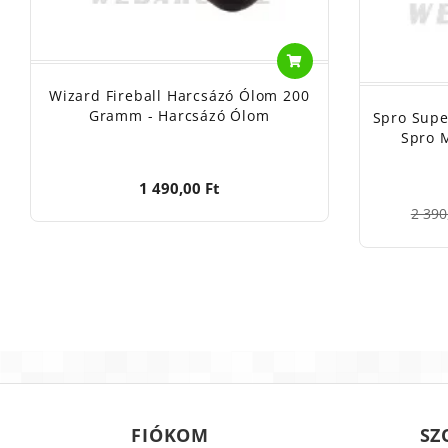
Wizard Fireball Harcsázó Ólom 200
Gramm - Harcsázó Ólom
Spro Supe
Spro 
1 490,00 Ft
2 390
FIÓKOM
SZ