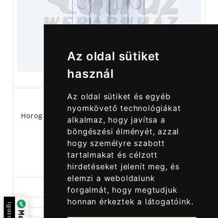
Az oldal sütiket
használ
Az oldal sütiket és egyéb
nyomkövető technológiákat
Horog BKK FANGS-62 UA Méret: 3 - 7 Db/csomag
alkalmaz, hogy javítsa a
böngészési élményét, azzal
hogy személyre szabott
tartalmakat és célzott
1 990,00 Ft
3 990,00 Ft
hirdetéseket jelenít meg, és
elemzi a weboldalunk
forgalmát, hogy megtudjuk
honnan érkeztek a látogatóink.
Igazolta: