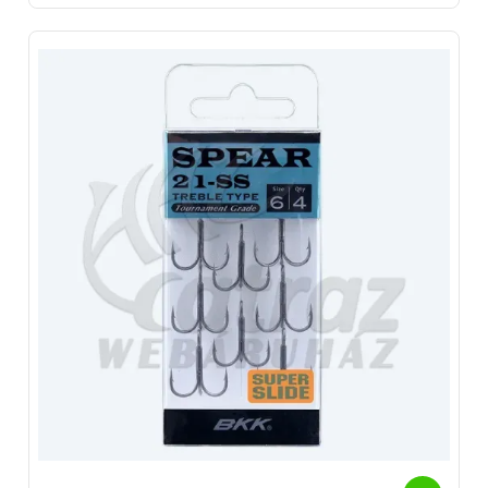
víznek is ellenálló darabokat is találhatunk.
Gyártó/Forgalmazó:
Reiva - Top-Fish 2001. Kft, 8200 Veszprém, Ciklámen u.14
Nevis - Top-Fish 2001. Kft, 8200 Veszprém, Ciklámen u.14
Savage Gear - Svendsen Sport A/S, Dánia, 4621 Gadstrup,
Erhervervsparken u.14
Gamakatsu - Spro Deutschland GmbH, Németország, 40472
Düsseldorf, Kanzlerstabe u.4.
Black Cat - Zebco Europe GmbH, Németország, D-21255
Tostedt, Elsterbogen 12-14
Fox Rage - Fox International Group LTD. Belgium, 21255
Beerse, Dennenlaan u 3/A
BKK - Fahal Kft, 1119 Budapest, Mohai köz 5.
VMC - Rapala VMC France S.A.S Franciaország, 90140
Bourogne, des Chénes u.3