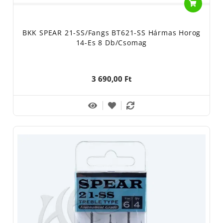
Használati útmutató: horgászfelszerelés, horgászhorog,
horgászati célra.
BKK SPEAR 21-SS/Fangs BT621-SS Hármas Horog
A horog anyaga: acél
14-Es 8 Db/csomag
Tisztítása: -
A horog hegye balesetveszélyes, gondatlan használata
3 690,00 Ft
sérülést okozhat!
Gyermekektől elzárva tartandó!