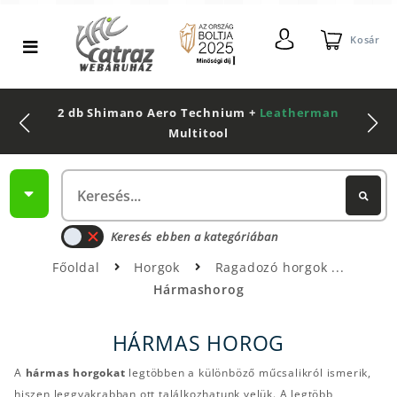
Kosár
2 db Shimano Aero Technium +
Leatherman
Multitool
Keresés ebben a kategóriában
Főoldal
Horgok
Ragadozó horgok
Hármashorog
HÁRMAS HOROG
A
hármas horgokat
legtöbben a különböző műcsalikról ismerik,
hiszen leggyakrabban ott találkozhatunk velük. A legtöbb