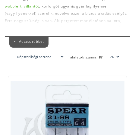
wobblert
,
villantót
, körforgót ugyanis gyárilag ilyennel
(vagy ilyenekkel) szerelik, növelve ezzel a biztos akadás esélyét.
Erre nagy szükség is van. Aki pergetett már életében balinra,
domolykóra, az tudja, hogy időnként még így sem biztos a siker,
hiszen a vehemenciájukhoz képest rendkívül gyanakvó halak
Mutass többet
tizedmásodpercek alatt meggyőződnek a megtámadott zsákmány
valódiságáról és úgy „kóstolják meg”, majd köpik ki a csalinkat,
hogy a két vagy akár három darab hármas horog egyik szára sem
Találatok száma:
87
akad. Ha lekéstük a kapást, akkor üresen vontathatjuk vissza a
csalinkat.
Természetesen léteznek olyan, házilag elkészíthető
végszerelékek is, melyek megkötéséhez hármas horogra van
szükségünk. Ezek általában
fenekező harcsás, ritkán süllős
végszerelékek
. De mindenképpen olyanok, ahol valamilyen
élőcsalit, gilisztacsokrot, kagylót, nadályt, halszeletet, döglött
csalihalat kell feltűzni.
Ha a műcsalijainkon szeretnénk a horgokat cserélni, vagy esetleg
az ősi magyar harcsázó módszert, a kuttyogtatást űzzük, bátran