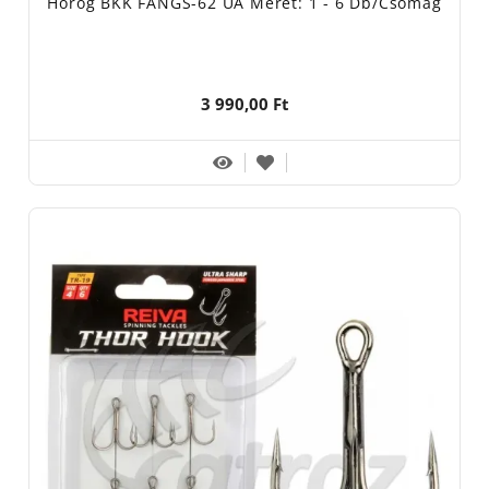
Horog BKK FANGS-62 UA Méret: 1 - 6 Db/csomag
3 990,00 Ft