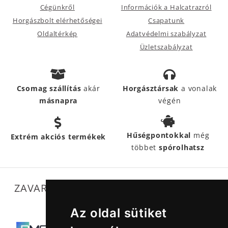
Cégünkről
Információk a Halcatrazról
Horgászbolt elérhetőségei
Csapatunk
Oldaltérkép
Adatvédelmi szabályzat
Üzletszabályzat
Csomag szállítás
akár
Horgásztársak
a vonalak
másnapra
végén
Hűségpontokkal
még
Extrém akciós termékek
többet
spórolhatsz
ZAVARTALAN MŰKÖDÉSÜNKET SEGÍTIK
Az oldal sütiket