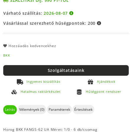
SZÁLLÍTÁSI DÍJ: 990 FT-TÓL
Várható szállítás:
2026-08-07
Vásárlással szerezhető hűségpontok:
200
Hozzáadás kedvencekhez
BKK
Szolgáltatásaink
Ingyenes kiszállítás
Ajándékok
Hatalmas raktárkészlet
Hűségpont rendszer
Leírás
Vélemények (0)
Paraméterek
Értesítések
Horog BKK FANGS-62 UA Méret: 1/0 - 6 db/csomag