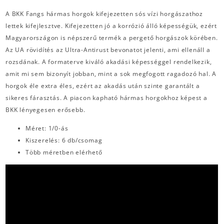
A BKK Fangs hármas horgok kifejezetten sós vízi horgászathoz
lettek kifejlesztve. Kifejezetten jó a korrózió álló képességük, ezért
Magyarországon is népszerű termék a pergető horgászok körében.
Az UA rövidítés az Ultra-Antirust bevonatot jelenti, ami ellenáll a
rozsdának. A formaterve kiváló akadási képességgel rendelkezik,
amit mi sem bizonyít jobban, mint a sok megfogott ragadozó hal. A
horgok éle extra éles, ezért az akadás után szinte garantált a
sikeres fárasztás. A piacon kapható hármas horgokhoz képest a
BKK lényegesen erősebb.
Méret: 1/0-ás
Kiszerelés: 6 db/csomag
Több méretben elérhető