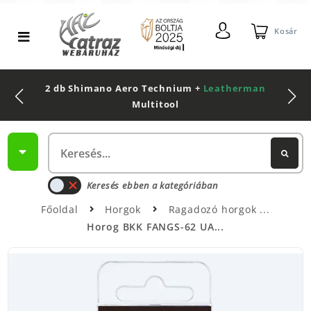
Kosár
2 db Shimano Aero Technium +
Leatherman
Multitool
Keresés ebben a kategóriában
Főoldal
Horgok
Ragadozó horgok
Horog BKK FANGS-62 UA...