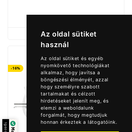
19 990,00 Ft
29 990,00 Ft
Az oldal sütiket
használ
Az oldal sütiket és egyéb
nyomkövető technológiákat
-16%
alkalmaz, hogy javítsa a
böngészési élményét, azzal
hogy személyre szabott
tartalmakat és célzott
hirdetéseket jelenít meg, és
elemzi a weboldalunk
forgalmát, hogy megtudjuk
honnan érkeztek a látogatóink.
Igazolta: