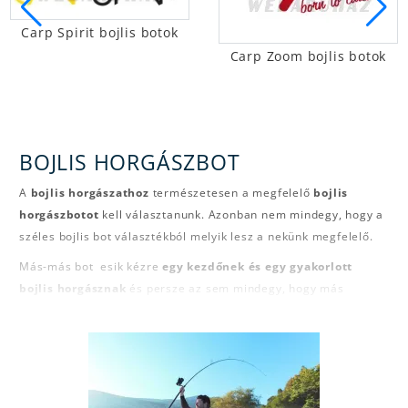
Carp Spirit bojlis botok
Carp Zoom bojlis botok
BOJLIS HORGÁSZBOT
A
bojlis horgászathoz
természetesen a megfelelő
bojlis
horgászbotot
kell választanunk. Azonban nem mindegy, hogy a
széles bojlis bot választékból melyik lesz a nekünk megfelelő.
Más-más bot esik kézre
egy kezdőnek és egy gyakorlott
bojlis horgásznak
és persze az sem mindegy, hogy más
horgászati stílusokban milyen botot használtunk, hiszen akkor
már valamire beállt a kezünk.
A bojlis botok esetében
3 szám meghatározó jelentőségű
.
Az egyik
a hossz
, amely lábban van megadva és " -jellel jelölve.