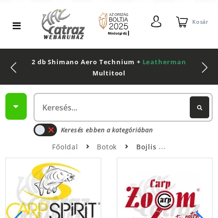
Kosár
2 db Shimano Aero Technium +
Leatherman
Multitool
Keresés ebben a kategóriában
Főoldal
Botok
Bojlis