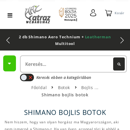
Kosár
2 db Shimano Aero Technium +
Leatherman
Multitool
Keresés ebben a kategóriában
Főoldal
Botok
Bojlis
Shimano bojlis botok
SHIMANO BOJLIS BOTOK
Nem hiszem, hogy van olyan horgász ma Magyarországon, aki
nem ismerné a Shimano-t. Ha van ilyen, azonnal törj ki abból a