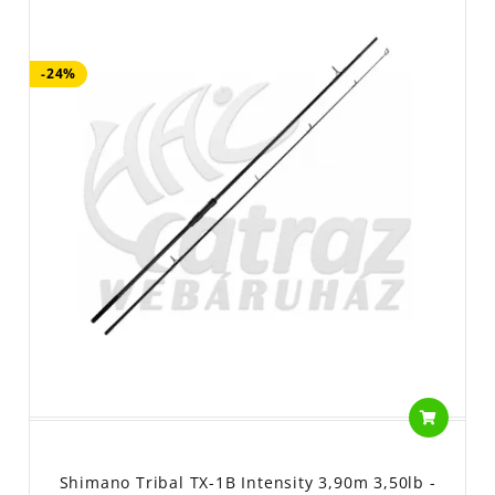
Shimano Tribal TX7:
Véleményem szerint, a profi kategória itt
kezdődik. A bot keménysége, feszessége, már a
-24%
megkérdőjelezhetetlen távdobó bottá teszi. A Shimano TX-7 a
dobós versenyek megfizethető fegyvere.
Shimano Tribal TX9A:
Ha néhány szóval szeretném jellemezni
ezt a felső kategóriás bojlis botot, ennyi lenne a címkén:
mindenből a legjobb minőség. Egy profi pontyozó bot, profi
horgászoknak. Shimano TX-9A, a legjobbak választása.
Shimano Tribal TX Ultra:
A királykategória. A Shimano Ultra az
a pontyozó bot, amiben minden benne van, amit a Simano tud a
botépítésről, minden kompromisszum nélkül. Egyedi és rendkívül
igényes horgászbot.
A Shimano Tribal egy átgondolt, jól felépített pontyozó bot
program. A típusok hossz és karakterisztika változata minden
bojlis horgász igényét kielégíti. Én úgy gondolom, hogy
kis hazánkban a Shimano Tribal botok sikere töretlen, egyre több
Shimano Tribal TX-1B Intensity 3,90m 3,50lb -
bojlis választja ezeket a botokat.