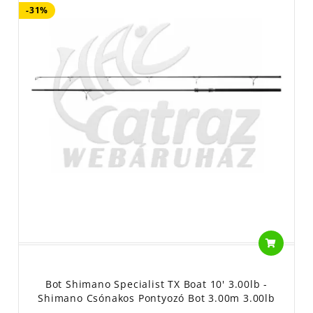
Használati útmutató: horgászfelszerelés, horgászati célra.
-31%
A horgászbotok anyaga: karbon, üvegszál.
A horgászbot az elektromos áramot vezeti, ezért
körültekintően használja!
Tisztítása: tiszta vízzel, puha rongy segítségével
Használat közben kerülje a horgászbotok túlterhelését!
Bot Shimano Specialist TX Boat 10' 3.00lb -
Shimano Csónakos Pontyozó Bot 3.00m 3.00lb