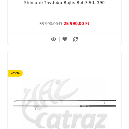
Shimano Távdobó Bojlis Bot 3.5lb 390
A Shimano bojlis botok folyamatos megújuláson mennek
keresztül. Ezért 2024-ben megjelentek a legújabb szériás
Siimano bojlis botok a pontyozó horgászok örömére.
25 990,00 Ft
33 990,00 Ft
Shimano Tribal TX1B:
A Tribal TX-1B a Shimano belépő szintű
pontyozó botja és ideális a kezdő szintű horgászok számára. A
karbon-kompozitból felépített elegáns kialakítású TX-1 kiváló,
sokoldalú teljesítményt nyújt különféle horgászati ​​technikákhoz.
A nagy távolságú dobásoktól a közeli pecáig egyaránt alkalmas
velük a horgászat. A pontyhorgászatba most belépő vagy haladó
horgászok számára, akik pénztárcabarát botokat keresnek, a TX-
-29%
1 verhetetlen minőségi értéket kínál. A megjelenéséről az
elegáns fekete, letisztult dizájn gondoskodik és szemet
gyönyörködtető már első ránézésre is. Az elegáns, rozsdamentes
acél gyűrűsorral és egyedi tervezésű DPS orsótartóval felszerelt
TX-1B ár-érték arányt teljesen új szintre emeli.
Shimano Tribal TX2A:
A Shimano TX-2A pontyozó botok sorozata
a Shimano legkelendőbb szériája. Ennek jó oka van, mert egyesíti