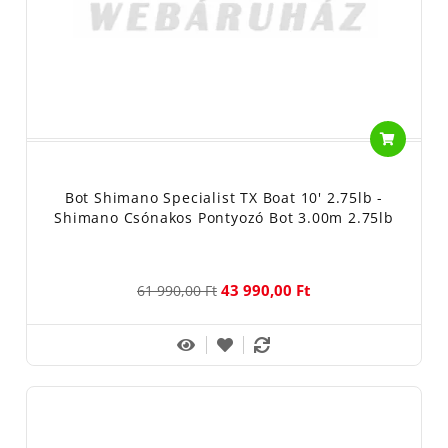
a divatos megjelenést, a kiemelkedő értéket és a lenyűgöző
teljesítményt. Ha a legnagyobb távolság eléréséről és a kiváló
fárasztási élményről van szó, semmi sem múlja felül a Shimano
Tribal TX-2A szériát. A kiváló ár-érték arányt, a lenyűgöző
teljesítményt és a stílusos esztétikát ötvöző TX-2A sorozat
páratlan lehetőségeket kínál. Akár a rövidebb akár a nagy
dobótávolságú Intensity változatokat részesíti előnyben, a TX-2A
bot minden horgász igényeinek megfelel. A TX-2A sima profilú
High Modulus Full Carbon blankokkal büszkélkedhet, amelyek
Bot Shimano Specialist TX Boat 10' 2.75lb -
Shimano Csónakos Pontyozó Bot 3.00m 2.75lb
meglepő könnyedséget és kiváló egyensúlyt kínálnak. Ezek a
botok felülmúlnak sok magasabb árú alternatívát, és kiváló érzést
nyújtanak. A 180 métert meghaladó távolságok elérésére képes
43 990,00 Ft
61 990,00 Ft
Intensity modellekkel a távolság soha nem jelent problémát. Az
alacsony súrlódású Seaguide Zirconia gyűrűkkel és a Shimano
egyedi tervezésű DPS orsótartóval felszerelt TX-2A egy olyan bot,
amelyre minden képességű horgász büszke lehet.
Gyártó/ForgalmazAó: Shimano Polska SP. Z O.O,
Lengyelország, 62023 Gądki, J. Gutenberga 9