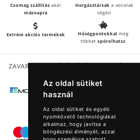
Csomag szállítás
akár
Horgásztársak
a vonalak
másnapra
végén
Hűségpontokkal
még
Extrém akciós termékek
többet
spórolhatsz
ZAVARTALAN MŰKÖDÉSÜNKET SEGÍTIK
Az oldal sütiket
használ
Az oldal sütiket és egyéb
nyomkövető technológiákat
alkalmaz, hogy javítsa a
böngészési élményét, azzal
hogy személyre szabott