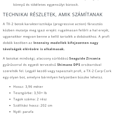
könnyű és tökéletes egyensúlyt biztosít.
TECHNIKAI RÉSZLETEK, AMIK SZÁMÍTANAK
A TX-2 botok karakterisztikája (progressive action) fárasztás
közben mutatja meg igazi erejét: rugalmasan felőrli a hal erejét,
ugyanakkor megvan benne a kellő tartalék a dobásokhoz. A profi
dobók kezében az
Intensity modellek kifejezetten nagy
távolságok elérésére is alkalmasak.
A botokat minőségi, alacsony súrlódású
Seaguide Zirconia
gyűrűsorral és egyedi tervezésű
Shimano DPS
orsótartóval
szerelték fel. Legyél kezdő vagy tapasztalt profi, a TX-2 Carp Cork
egy olyan bot, amelyre bármilyen helyzetben büszke lehetsz.
Hossz: 3,96 méter
Tesztgörbe: 3,50+ lb
Tagok száma: 2 rész
Szállítási hossz: 202 cm
Nyél: parafa