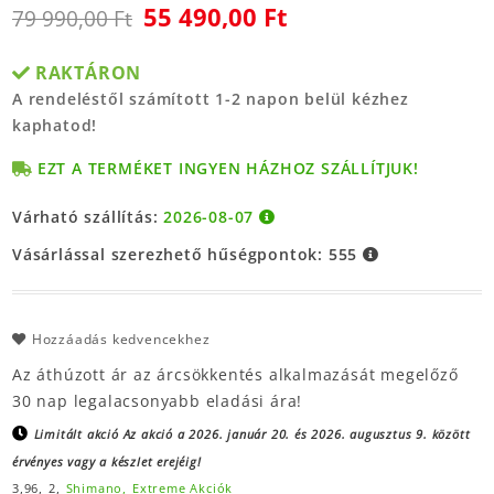
55 490,00 Ft
79 990,00 Ft
RAKTÁRON
A rendeléstől számított 1-2 napon belül kézhez
kaphatod!
EZT A TERMÉKET INGYEN HÁZHOZ SZÁLLÍTJUK!
Várható szállítás:
2026-08-07
Vásárlással szerezhető hűségpontok:
555
Hozzáadás kedvencekhez
Az áthúzott ár az árcsökkentés alkalmazását megelőző
30 nap legalacsonyabb eladási ára!
Limitált akció
Az akció a 2026. január 20. és 2026. augusztus 9. között
érvényes vagy a készlet erejéig!
3,96,
2,
Shimano,
Extreme Akciók