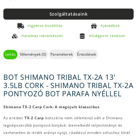
Szolgáltatásaink
Ingyenes kiszállítás
Ajándékok
Hatalmas raktárkészlet
Hűségpont rendszer
Leírás
Vélemények (0)
Paraméterek
Értesítések
BOT SHIMANO TRIBAL TX-2A 13'
3.5LB CORK - SHIMANO TRIBAL TX-2A
PONTYOZÓ BOT PARAFA NYÉLLEL
Shimano TX-2 Carp Cork: A megújult klasszikus
Az eredeti
TX-2 Carp
botszéria nem véletlenül vált a Shimano
legnépszerűbb pontyozó botjává: kiemelkedő teljesítményt és
verhetetlen ár-érték arányt nyújt, ráadásul minden stílushoz kínál