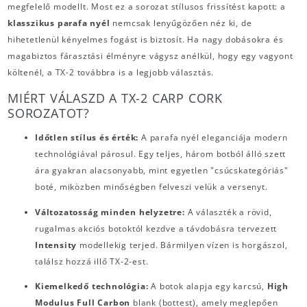
megfelelő modellt. Most ez a sorozat stílusos frissítést kapott: a
klasszikus parafa nyél
nemcsak lenyűgözően néz ki, de
hihetetlenül kényelmes fogást is biztosít. Ha nagy dobásokra és
magabiztos fárasztási élményre vágysz anélkül, hogy egy vagyont
költenél, a TX-2 továbbra is a legjobb választás.
MIÉRT VÁLASZD A TX-2 CARP CORK
SOROZATOT?
Időtlen stílus és érték:
A parafa nyél eleganciája modern
technológiával párosul. Egy teljes, három botból álló szett
ára gyakran alacsonyabb, mint egyetlen "csúcskategóriás"
boté, miközben minőségben felveszi velük a versenyt.
Változatosság minden helyzetre:
A választék a rövid,
rugalmas akciós botoktól kezdve a távdobásra tervezett
Intensity
modellekig terjed. Bármilyen vízen is horgászol,
találsz hozzá illő TX-2-est.
Kiemelkedő technológia:
A botok alapja egy karcsú,
High
Modulus Full Carbon
blank (bottest), amely meglepően