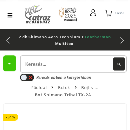
Kosár
2 db Shimano Aero Technium +
Leatherman
Multitool
Keresés ebben a kategóriában
Főoldal
Botok
Bojlis
Bot Shimano Tribal TX-2A...
-31%