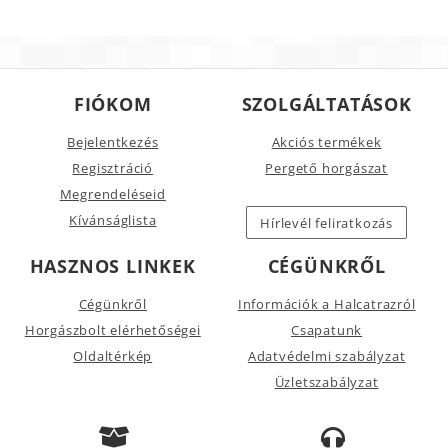
FIÓKOM
SZOLGÁLTATÁSOK
Bejelentkezés
Akciós termékek
Regisztráció
Pergető horgászat
Megrendeléseid
Kívánságlista
Hírlevél feliratkozás
HASZNOS LINKEK
CÉGÜNKRŐL
Cégünkről
Információk a Halcatrazról
Horgászbolt elérhetőségei
Csapatunk
Oldaltérkép
Adatvédelmi szabályzat
Üzletszabályzat