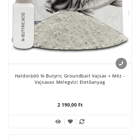
Haldorádó N-Butyric Groundbait Vajsav + Méz -
Vajsavas Melegvízi Etetőanyag
2 190,00 Ft