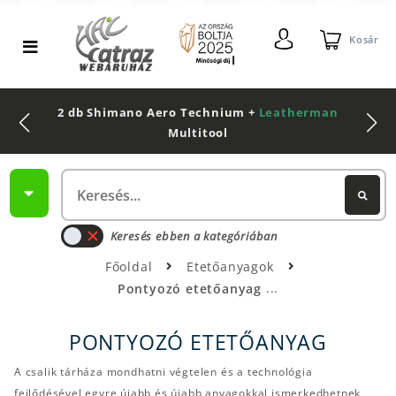
Kosár
2 db Shimano Aero Technium +
Leatherman
Multitool
Keresés ebben a kategóriában
Főoldal
Etetőanyagok
Pontyozó etetőanyag
PONTYOZÓ ETETŐANYAG
A csalik tárháza mondhatni végtelen és a technológia
fejlődésével egyre újabb és újabb anyagokkal ismerkedhetnek