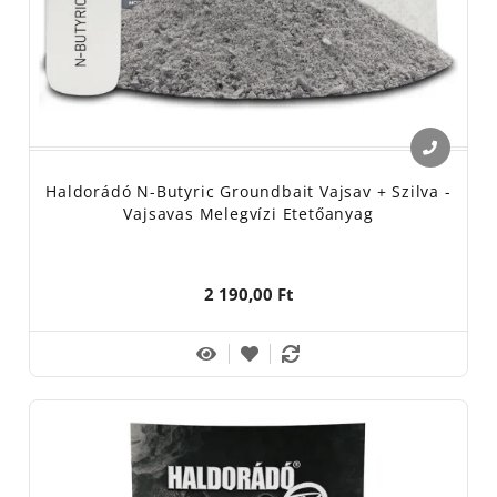
Haldorádó N-Butyric Groundbait Vajsav + Szilva -
Vajsavas Melegvízi Etetőanyag
2 190,00 Ft