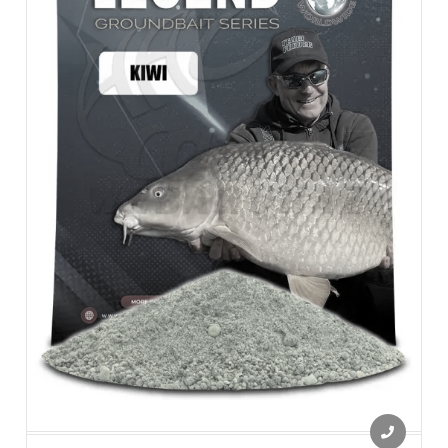
szemcsézetű homogenitást takar, vagy tömörebbet.
Gabonaőrlemények teszik az alapjukat alapvetően ki, de magvak,
roppantott, darált vagy tört formában is részét képezik, nem
beszélve pelletekről, extrudációkról egyebekről.
Kibontasz egy jó minőségű 'keszeges' és 'pontyos' etetőt és
elkezded átrostálni szárazon, majd begyúrod és szemmel látható
különbségeket látsz.
A pontyos etetőanyagok nálunk válogatott alapanyagokból
készülnek, amik nagy szemcsézetűek. Ezeknek a legfinomabban
táplálkozó pontyok se tudnak ellenállni. Gombóc formájában vagy
etetőkosárba töltve is eredményesen használhatjuk. Különleges
íz keverékeinek köszönhetően a halak hamar felfigyelnek rá. A
magas minőségű alapanyagok a legjobb és legfogósabb
összetételben kerülnek a zacskókba.
A
pontyozó etetőanyagok használatánál
a legfontosabb a
megfelelő
előkészítés
: A vizet folyamatosan adagolva kezdjük
meg a bekeverést, majd hagyjuk állni 10-15 percig, hogy a