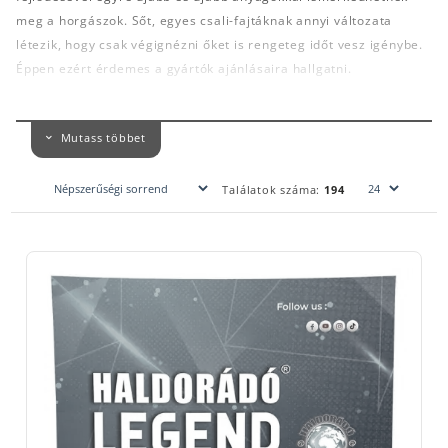
meg a horgászok. Sőt, egyes csali-fajtáknak annyi változata
létezik, hogy csak végignézni őket is rengeteg időt vesz igénybe.
Éppen ezért érdemes a gyártók ajánlásaira hallgatni.
Azoknak a horgászoknak, akik a legjobb eredményt szeretnék
elérni a horogra kerülő, tökéletes csalin felül mindenképpen
Mutass többet
gondoskodniuk kell a megfelelő etetőanyagról. Ez pedig legyen
hihetetlenül csábító a halak számára, keltse fel a figyelmüket és
Találatok száma:
194
szinte mágnesként vonzza oda őket.
Nézzük meg kicsit közelebbről a
pontyozó etetőanyagokat
. A
pontyos elnevezés nem egy garanciát jelöl, hogy csak pontyot
fogja érdekelni, és minden mást távol tart.
Minden pontyfogási technikára alkalmazható. A nedvesítés,
előkészítés lépéseire figyelemmel, a módszerhez igazodó
aranyszabályokat betartva a matchbotos, feederes, rakós botos
és a klasszikus fenekezős
pontyhorgászat eredményességét
növeli
.
Alapvetően a homogenitása, amivel kezdhetünk. Durvább