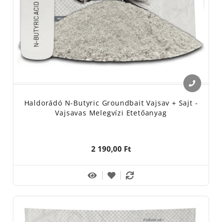
Haldorádó N-Butyric Groundbait Vajsav + Sajt -
Vajsavas Melegvízi Etetőanyag
2 190,00 Ft