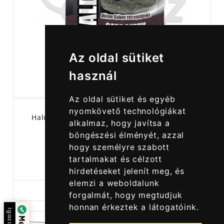
Az oldal sütiket
használ
Az oldal sütiket és egyéb
nyomkövető technológiákat
Haldorádó Top Method Feeder - Carp Berry
alkalmaz, hogy javítsa a
böngészési élményét, azzal
hogy személyre szabott
tartalmakat és célzott
990,00 Ft
hirdetéseket jelenít meg, és
elemzi a weboldalunk
forgalmát, hogy megtudjuk
honnan érkeztek a látogatóink.
ta: