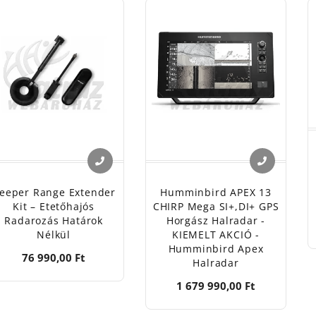
eeper Range Extender
Humminbird APEX 13
Kit – Etetőhajós
CHIRP Mega SI+,DI+ GPS
Radarozás Határok
Horgász Halradar -
Nélkül
KIEMELT AKCIÓ -
Humminbird Apex
76 990,00 Ft
Halradar
1 679 990,00 Ft