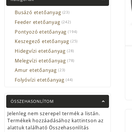
Deepe
Busázó etetőanyag
(23)
Az
Ou
ajánl
Feeder etetőanyag
(242)
A cs
Pontyozó etetőanyag
(194)
válas
Keszegező etetőanyag
(25)
Komol
Hidegvízi etetőanyag
(28)
megk
horgá
Melegvízi etetőanyag
(78)
Bízun
Amur etetőanyag
(23)
Folyóvízi etetőanyag
(44)
ÖSSZEHASONLÍTOM
Jelenleg nem szerepel termék a listán.
Termékek hozzáadásához kattintson az
alattuk található Összehasonlítás