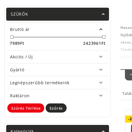
SZŰRŐK
Haszn
Bruttó ár
fejlőd
része,
7989
Ft
2423961
Ft
Tökéle
Akciós / Új
halra
számár
Gyártó
leszö
tanulá
Legnépszerűbb termékeink
halrad
Talá
PAR
Raktáron
Fonto
Szűrés Törlése
Szűrés
egys
-
Nincs
telef
Kategóriák