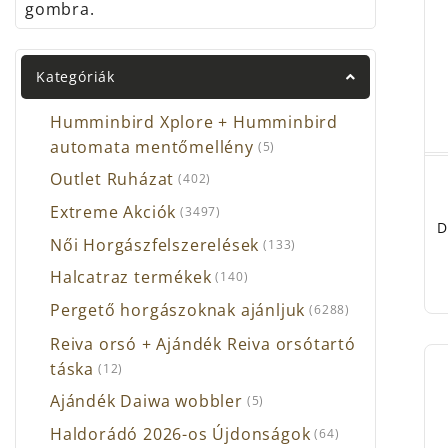
gombra.
Kategóriák
Humminbird Xplore + Humminbird
automata mentőmellény
(5)
Outlet Ruházat
(402)
Extreme Akciók
(3497)
D
Női Horgászfelszerelések
(133)
Halcatraz termékek
(140)
Pergető horgászoknak ajánljuk
(6288)
Reiva orsó + Ajándék Reiva orsótartó
táska
(12)
Ajándék Daiwa wobbler
(5)
Haldorádó 2026-os Újdonságok
(64)