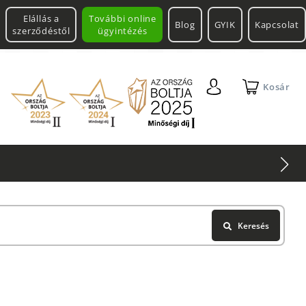
Elállás a
További online
Blog
GYIK
Kapcsolat
szerződéstől
ügyintézés
Kosár
Keresés