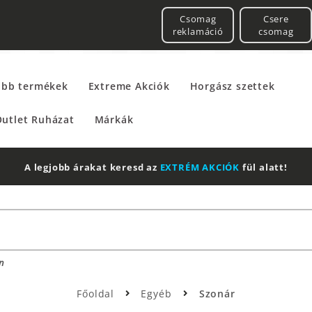
Csomag
Csere
reklamáció
csomag
űbb termékek
Extreme Akciók
Horgász szettek
utlet Ruházat
Márkák
2 db Shimano Aero Technium +
Leatherman
Multitool
n
Főoldal
Egyéb
Szonár