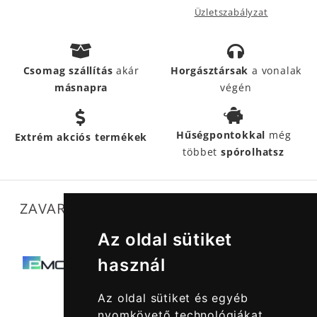
Üzletszabályzat
Csomag szállítás
akár
Horgásztársak
a vonalak
másnapra
végén
Hűségpontokkal
még
Extrém akciós termékek
többet
spórolhatsz
ZAVARTALAN MŰKÖDÉSÜNKET SEGÍTIK
Az oldal sütiket
használ
Az oldal sütiket és egyéb
nyomkövető technológiákat