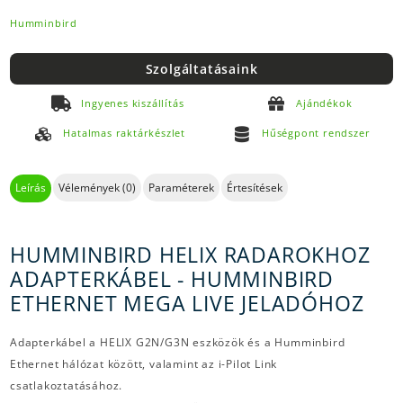
Humminbird
Szolgáltatásaink
Ingyenes kiszállítás
Ajándékok
Hatalmas raktárkészlet
Hűségpont rendszer
Leírás
Vélemények (0)
Paraméterek
Értesítések
HUMMINBIRD HELIX RADAROKHOZ
ADAPTERKÁBEL - HUMMINBIRD
ETHERNET MEGA LIVE JELADÓHOZ
Adapterkábel a HELIX G2N/G3N eszközök és a Humminbird
Ethernet hálózat között, valamint az i-Pilot Link
csatlakoztatásához.