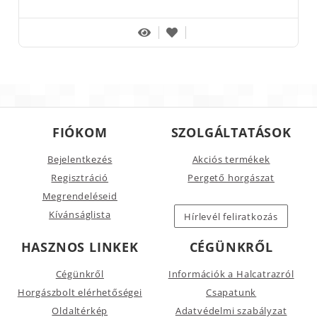
FIÓKOM
SZOLGÁLTATÁSOK
Bejelentkezés
Akciós termékek
Regisztráció
Pergető horgászat
Megrendeléseid
Kívánságlista
Hírlevél feliratkozás
HASZNOS LINKEK
CÉGÜNKRŐL
Cégünkről
Információk a Halcatrazról
Horgászbolt elérhetőségei
Csapatunk
Oldaltérkép
Adatvédelmi szabályzat