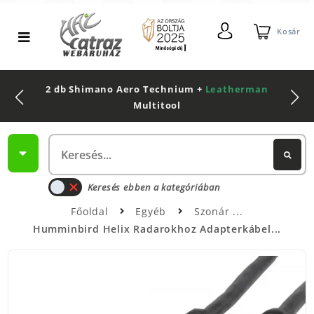
Kosár
2 db Shimano Aero Technium +
Leatherman
Multitool
Keresés ebben a kategóriában
Főoldal
Egyéb
Szonár
Humminbird Helix Radarokhoz Adapterkábel...