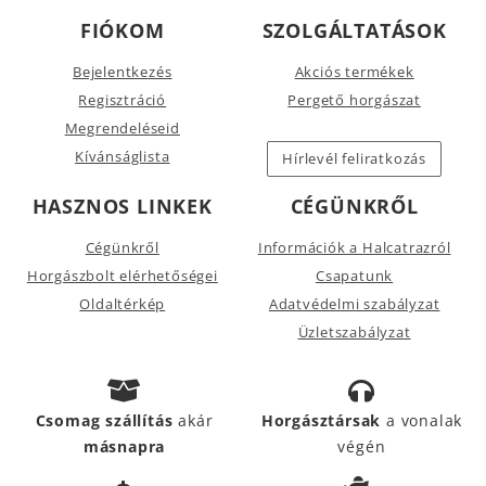
FIÓKOM
SZOLGÁLTATÁSOK
Bejelentkezés
Akciós termékek
Regisztráció
Pergető horgászat
Megrendeléseid
Kívánságlista
Hírlevél feliratkozás
HASZNOS LINKEK
CÉGÜNKRŐL
Cégünkről
Információk a Halcatrazról
Horgászbolt elérhetőségei
Csapatunk
Oldaltérkép
Adatvédelmi szabályzat
Üzletszabályzat
Csomag szállítás
akár
Horgásztársak
a vonalak
másnapra
végén