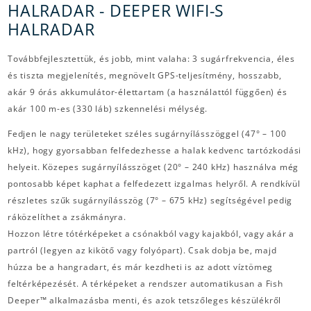
HALRADAR - DEEPER WIFI-S
HALRADAR
Továbbfejlesztettük, és jobb, mint valaha: 3 sugárfrekvencia, éles
és tiszta megjelenítés, megnövelt GPS-teljesítmény, hosszabb,
akár 9 órás akkumulátor-élettartam (a használattól függően) és
akár 100 m-es (330 láb) szkennelési mélység.
Fedjen le nagy területeket széles sugárnyílásszöggel (47° – 100
kHz), hogy gyorsabban felfedezhesse a halak kedvenc tartózkodási
helyeit. Közepes sugárnyílásszöget (20° – 240 kHz) használva még
pontosabb képet kaphat a felfedezett izgalmas helyről. A rendkívül
részletes szűk sugárnyílásszög (7° – 675 kHz) segítségével pedig
ráközelíthet a zsákmányra.
Hozzon létre tótérképeket a csónakból vagy kajakból, vagy akár a
partról (legyen az kikötő vagy folyópart). Csak dobja be, majd
húzza be a hangradart, és már kezdheti is az adott víztömeg
feltérképezését. A térképeket a rendszer automatikusan a Fish
Deeper™ alkalmazásba menti, és azok tetszőleges készülékről