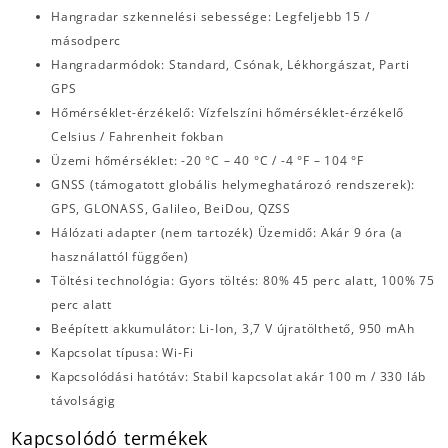
Hangradar szkennelési sebessége: Legfeljebb 15 /
másodperc
Hangradarmódok: Standard, Csónak, Lékhorgászat, Parti
GPS
Hőmérséklet-érzékelő: Vízfelszíni hőmérséklet-érzékelő
Celsius / Fahrenheit fokban
Üzemi hőmérséklet: -20 °C – 40 °C / -4 °F – 104 °F
GNSS (támogatott globális helymeghatározó rendszerek):
GPS, GLONASS, Galileo, BeiDou, QZSS
Hálózati adapter (nem tartozék) Üzemidő: Akár 9 óra (a
használattól függően)
Töltési technológia: Gyors töltés: 80% 45 perc alatt, 100% 75
perc alatt
Beépített akkumulátor: Li-Ion, 3,7 V újratölthető, 950 mAh
Kapcsolat típusa: Wi-Fi
Kapcsolódási hatótáv: Stabil kapcsolat akár 100 m / 330 láb
távolságig
Kapcsolódó termékek