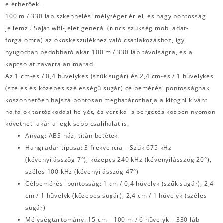
elérhetőek.
100 m / 330 láb szkennelési mélységet ér el, és nagy pontosság
jellemzi. Saját wifi-jelet generál (nincs szükség mobiladat-
forgalomra) az okoskészülékhez való csatlakozáshoz, így
nyugodtan bedobható akár 100 m / 330 láb távolságra, és a
kapcsolat zavartalan marad.
Az 1 cm-es / 0,4 hüvelykes (szűk sugár) és 2,4 cm-es / 1 hüvelykes
(széles és közepes szélességű sugár) célbemérési pontosságnak
köszönhetően hajszálpontosan meghatározhatja a kifogni kívánt
halfajok tartózkodási helyét, és vertikális pergetés közben nyomon
követheti akár a legkisebb csalihalat is.
Anyag: ABS ház, titán betétek
Hangradar típusa: 3 frekvencia – Szűk 675 kHz
(kévenyílásszög 7°), közepes 240 kHz (kévenyílásszög 20°),
széles 100 kHz (kévenyílásszög 47°)
Célbemérési pontosság: 1 cm / 0,4 hüvelyk (szűk sugár), 2,4
cm / 1 hüvelyk (közepes sugár), 2,4 cm / 1 hüvelyk (széles
sugár)
Mélységtartomány: 15 cm – 100 m / 6 hüvelyk – 330 láb