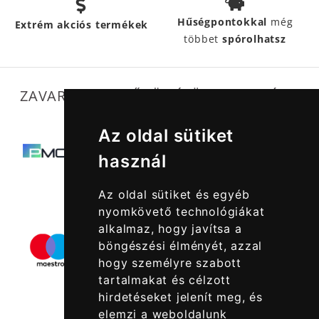
Hűségpontokkal
még
Extrém akciós termékek
többet
spórolhatsz
ZAVARTALAN MŰKÖDÉSÜNKET SEGÍTIK
Az oldal sütiket
használ
Az oldal sütiket és egyéb
nyomkövető technológiákat
alkalmaz, hogy javítsa a
böngészési élményét, azzal
hogy személyre szabott
tartalmakat és célzott
hirdetéseket jelenít meg, és
elemzi a weboldalunk