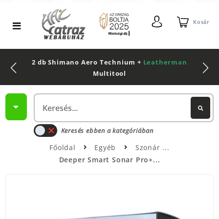
Kosár
2 db Shimano Aero Technium +
Leatherman
Multitool
Keresés ebben a kategóriában
Főoldal
Egyéb
Szonár
Deeper Smart Sonar Pro+...