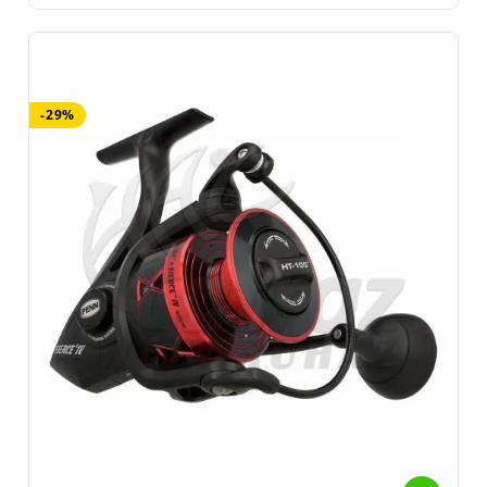
köszönhetően kényelmesen használhatók hosszabb ideig is, ami
nagy segítség a hosszú horgásznapok során.
Fontos megjegyezni, hogy a Penn Spinfisher orsók többféle
méretben és kapacitásban elérhetők, így a horgászok könnyen
-29%
választhatnak a saját igényeiknek és preferenciáiknak megfelelő
modellt. Ezek az orsók kiváló választásnak bizonyulnak mind a
tapasztalt, mind pedig a kezdő horgászok számára, akik
megbízható és erős orsót keresnek a horgászathoz.
A
Penn Battle III orsók
erősek és tartósak, ideálisak só- és
édesvízi horgászathoz egyaránt. Kiváló fékrendszerrel
rendelkeznek, amely lehetővé teszi a precíz beállítást a
nagyobb halakhoz való harc során.
A
Penn Conflict II orsók
könnyűek és erőteljesek, kiválóak a
könnyű és közepes súlyú horgászfelszerelésekhez. Kompakt
kialakításuknak köszönhetően könnyen kezelhetők, és sima
húzásuk van, ami megkönnyíti a halak fárasztását.
A
Penn Slammer III orsók
rendkívül erősek és masszívak,