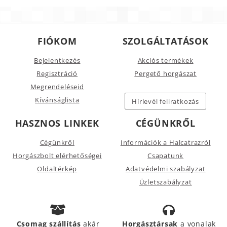
FIÓKOM
SZOLGÁLTATÁSOK
Bejelentkezés
Akciós termékek
Regisztráció
Pergető horgászat
Megrendeléseid
Kívánságlista
Hírlevél feliratkozás
HASZNOS LINKEK
CÉGÜNKRŐL
Cégünkről
Információk a Halcatrazról
Horgászbolt elérhetőségei
Csapatunk
Oldaltérkép
Adatvédelmi szabályzat
Üzletszabályzat
Csomag szállítás
akár
Horgásztársak
a vonalak