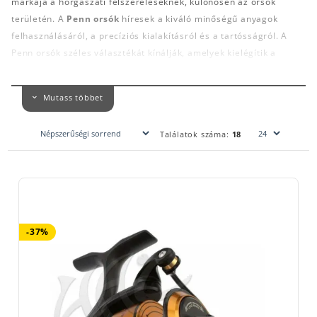
márkája a horgászati felszereléseknek, különösen az orsók
területén. A
Penn orsók
híresek a kiváló minőségű anyagok
felhasználásáról, a precíziós kialakításról és a tartósságról. A
Penn orsók széles választékát kínálják, amelyek kielégítik a
különböző horgászati igényeket és stílusokat. Az alábbiakban
néhány népszerű Penn orsó típus bemutatása:
Mutass többet
A
Penn Spinfisher orsósorozat
hosszú ideje a Penn Fishing
Tackle Manufacturing Company egyik legnépszerűbb és
Találatok száma:
18
legmegbízhatóbb terméke. Ez az orsósorozat kifejezetten a sós-
és édesvízi horgászathoz tervezve lett, és híres a
strapabíróságáról, a kiváló teljesítményéről és a könnyű
használhatóságáról. A Penn Spinfisher orsókat gyakran
választják hivatásos és hobbi horgászok is, különféle halak
horgászatához. A sorozat legújabb változatai is
-37%
magukban foglalják azokat a funkciókat, amelyek miatt a Penn
Spinfisher orsók olyan keresettek a horgászok körében.
NÉHÁNY JELLEMZŐ TULAJDONSÁGA A PENN
SPINFISHER ORSÓKNAK: