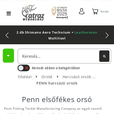
Kosár
2 db Shimano Aero Technium +
Leatherman
Multitool
Keresés ebben a kategóriában
Főoldal
Orsók
Harcsázó orsók
PENN harcsázó orsók
Penn elsőfékes orsó
Penn Fishing Tackle Manufacturing Company az egyik vezető