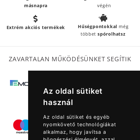
másnapra
végén
Hűségpontokkal
még
Extrém akciós termékek
többet
spórolhatsz
ZAVARTALAN MŰKÖDÉSÜNKET SEGÍTIK
Az oldal sütiket
használ
Az oldal sütiket és egyéb
nyomkövető technológiákat
alkalmaz, hogy javítsa a
böngészési élményét, azzal