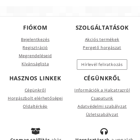
FIÓKOM
SZOLGÁLTATÁSOK
Bejelentkezés
Akciós termékek
Regisztráció
Pergető horgászat
Megrendeléseid
Kívánságlista
Hírlevél feliratkozás
HASZNOS LINKEK
CÉGÜNKRŐL
Cégünkről
Információk a Halcatrazról
Horgászbolt elérhetőségei
Csapatunk
Oldaltérkép
Adatvédelmi szabályzat
Üzletszabályzat
Csomag szállítás
akár
Horgásztársak
a vonalak