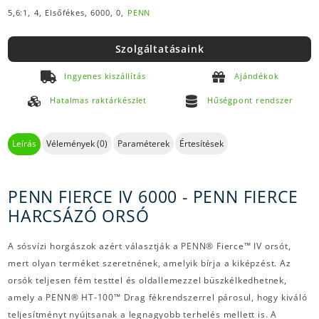
5,6:1,
4,
Elsőfékes,
6000,
0,
PENN
Szolgáltatásaink
Ingyenes kiszállítás
Ajándékok
Hatalmas raktárkészlet
Hűségpont rendszer
Leírás
Vélemények (0)
Paraméterek
Értesítések
PENN FIERCE IV 6000 - PENN FIERCE
HARCSÁZÓ ORSÓ
A sósvízi horgászok azért választják a PENN® Fierce™ IV orsót,
mert olyan terméket szeretnének, amelyik bírja a kiképzést. Az
orsók teljesen fém testtel és oldallemezzel büszkélkedhetnek,
amely a PENN® HT-100™ Drag fékrendszerrel párosul, hogy kiváló
teljesítményt nyújtsanak a legnagyobb terhelés mellett is. A