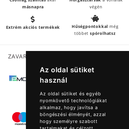
másnapra
végén
Hűségpontokkal
még
Extrém akciós termékek
többet
spórolhatsz
ZAVARTALAN MŰKÖDÉSÜNKET SEGÍTIK
Az oldal sütiket
használ
Az oldal sütiket és egyéb
nyomkövető technológiákat
alkalmaz, hogy javítsa a
böngészési élményét, azzal
hogy személyre szabott
tartalmakat és célzott