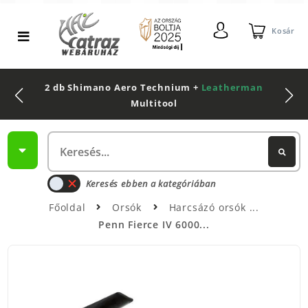
Kosár
2 db Shimano Aero Technium +
Leatherman
Multitool
Keresés ebben a kategóriában
Főoldal
Orsók
Harcsázó orsók
Penn Fierce IV 6000...