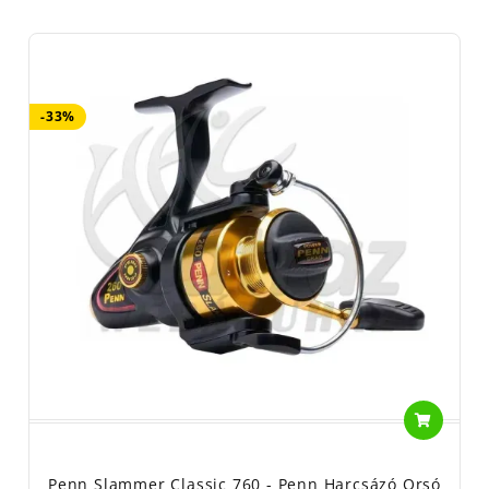
-33%
Penn Slammer Classic 760 - Penn Harcsázó Orsó