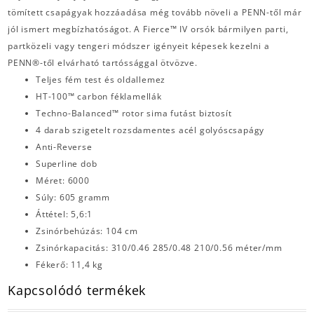
tömített csapágyak hozzáadása még tovább növeli a PENN-től már
jól ismert megbízhatóságot. A Fierce™ IV orsók bármilyen parti,
partközeli vagy tengeri módszer igényeit képesek kezelni a
PENN®-től elvárható tartóssággal ötvözve.
Teljes fém test és oldallemez
HT-100™ carbon féklamellák
Techno-Balanced™ rotor sima futást biztosít
4 darab szigetelt rozsdamentes acél golyóscsapágy
Anti-Reverse
Superline dob
Méret: 6000
Súly: 605 gramm
Áttétel: 5,6:1
Zsinórbehúzás: 104 cm
Zsinórkapacitás: 310/0.46 285/0.48 210/0.56 méter/mm
Fékerő: 11,4 kg
Kapcsolódó termékek