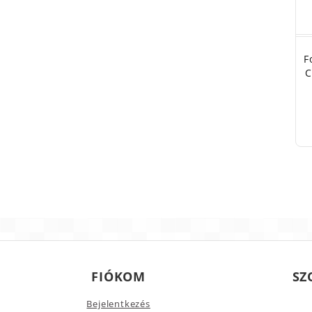
F
C
FIÓKOM
SZ
Bejelentkezés