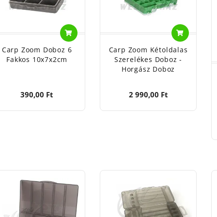
nálati útmutató: bojlis műanyag doboz, amelyek ólmok , k
zok anyaga: műanyag, plasztik, gumi, fém csat
játék, gyermekektől elzárva tartandó!
Carp Zoom Doboz 6
Carp Zoom Kétoldalas
ól védett, száraz, hűvös helyen tartandó!
Fakkos 10x7x2cm
Szerelékes Doboz -
Horgász Doboz
390,00 Ft
2 990,00 Ft