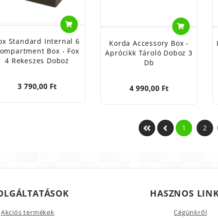
ox Standard Internal 6
Korda Accessory Box -
ompartment Box - Fox
Aprócikk Tároló Doboz 3
4 Rekeszes Doboz
Db
3 790,00 Ft
4 990,00 Ft
1
2
OLGÁLTATÁSOK
HASZNOS LIN
Akciós termékek
Cégünkről