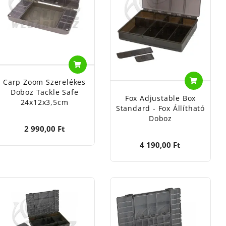
apcsok, forgók tárolására szolgálnak.
Carp Zoom Szerelékes
Doboz Tackle Safe
Fox Adjustable Box
24x12x3,5cm
Standard - Fox Állítható
Doboz
2 990,00 Ft
4 190,00 Ft