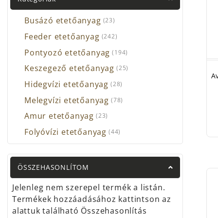
A
Car
mivol
Busázó etetőanyag
(23)
költe
Feeder etetőanyag
(242)
doboz
Pontyozó etetőanyag
(194)
A boj
Keszegező etetőanyag
(25)
Gyár
A
Hidegvízi etetőanyag
(28)
Carp
Melegvízi etetőanyag
(78)
Carp
Amur etetőanyag
(23)
Fox 
Folyóvízi etetőanyag
(44)
Kord
Koru
ÖSSZEHASONLÍTOM
Nevi
Jelenleg nem szerepel termék a listán.
Prol
Termékek hozzáadásához kattintson az
Ridge
alattuk található Összehasonlítás