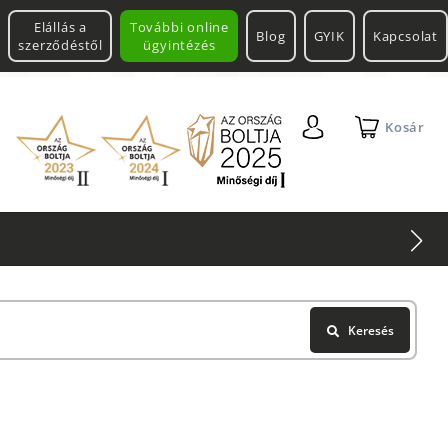
Elállás a
További online
Blog
GYIK
Kapcsolat
szerződéstől
ügyintézés
Kosár
Keresés