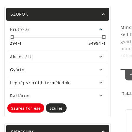
SZŰRŐK
Mind
Bruttó ár
kell 
gyárt
294
Ft
54991
Ft
mind
külön
Akciós / Új
el eg
Gyártó
Bizto
Kivál
Legnépszerűbb termékeink
azóta
Talá
idén
Raktáron
A boj
Szűrés Törlése
Szűrés
bojl
Tack
az má
Kategóriák