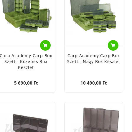
megtalálható. Kiváló ár-érték arányuk és jól pakolható
gászoknak ajánlott, akik nem szeretnének túl sok pénzt
 a minőségük, hiszen nem fognak eltörni maguktól. Ezek a
lyezett fémből készült horgászfelszerelés.
nt mindenki talál számára megfelelő típust.
rogne, des Chénes u.3
Carp Academy Carp Box
Carp Academy Carp Box
Szett - Közepes Box
Szett - Nagy Box Készlet
Készlet
nenlaan u 3/A
5 690,00 Ft
10 490,00 Ft
 1148
ennenlaan u 3/A
vsparken u.14