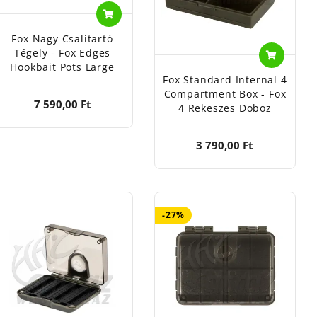
Fox Nagy Csalitartó
Tégely - Fox Edges
Hookbait Pots Large
Fox Standard Internal 4
Compartment Box - Fox
7 590,00 Ft
4 Rekeszes Doboz
3 790,00 Ft
-27%