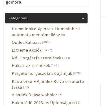
gombra.
Hasz
Dobo
Kategóriák
Nem 
Napt
Humminbird Xplore + Humminbird
automata mentőmellény
(5)
Outlet Ruházat
(402)
Extreme Akciók
(3497)
Női Horgászfelszerelések
(133)
Halcatraz termékek
(140)
Pergető horgászoknak ajánljuk
(6288)
Reiva orsó + Ajándék Reiva orsótartó
táska
(12)
Ajándék Daiwa wobbler
(5)
Haldorádó 2026-os Újdonságok
(64)