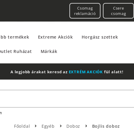
Csomag
Csere
reklamáció
csomag
űbb termékek
Extreme Akciók
Horgász szettek
utlet Ruházat
Márkák
2 db Shimano Aero Technium +
Leatherman
Multitool
n
Főoldal
Egyéb
Doboz
Bojlis doboz