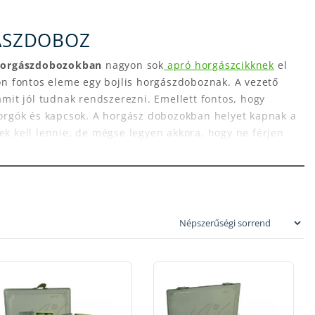
ÁSZDOBOZ
 horgászdobozokban
nagyon sok
apró horgászcikknek
el
n fontos eleme egy bojlis horgászdoboznak. A vezető
amit jól tudnak rendszerezni. Emellett fontos, hogy
forgók és kapcsok. A horgász dobozokban helyet kapnak a
ek kell lennie, de mégse legyen akkora, hogy ne férjen
szerelékes doboz a bojlis dobozok kategóriájában
.
s tapintású fedőréteg jellemzi a doboz anyagát, amit
itelben is, ami szabadon rendszerezhetővé teszi a horgász
ojlis horgászfelszerelésekhez. A legrégebben árusított
ár hosszú évek óta vannak forgalomban. A megújult Fox
zatban. A megjelenése erősen hasolnít a Kordáéra, mert
os bojlis aprócikk elfér benne.