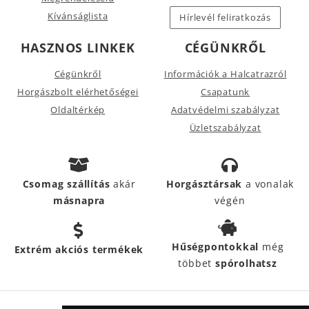
Kívánságlista
Hírlevél feliratkozás
HASZNOS LINKEK
CÉGÜNKRŐL
Cégünkről
Információk a Halcatrazról
Horgászbolt elérhetőségei
Csapatunk
Oldaltérkép
Adatvédelmi szabályzat
Üzletszabályzat
Csomag szállítás
akár
Horgásztársak
a vonalak
másnapra
végén
Hűségpontokkal
még
Extrém akciós termékek
többet
spórolhatsz