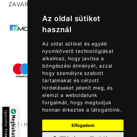
ZAVARTALAN MŰKÖDÉSÜNKET SEGÍTIK
Az oldal sütiket
használ
Az oldal sütiket és egyéb
nyomkövető technológiákat
alkalmaz, hogy javítsa a
böngészési élményét, azzal
hogy személyre szabott
tartalmakat és célzott
hirdetéseket jelenít meg, és
elemzi a weboldalunk
forgalmát, hogy megtudjuk
honnan érkeztek a látogatóink.
Igazolta:
Megbízható Oldal
© 2022 -
Halcatraz Kft.
Elfogadom