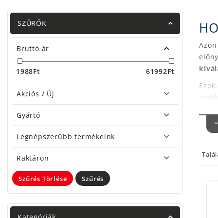
SZŰRŐK
HO
Azon 
Bruttó ár
előny
kivá
1988
Ft
61992
Ft
Ezek
Akciós / Új
védi
etet
Gyártó
tűző 
etető
Legnépszerűbb termékeink
legye
Talá
etet
Raktáron
minős
Szűrés Törlése
Szűrés
Gyár
by D
Kategóriák
Carp