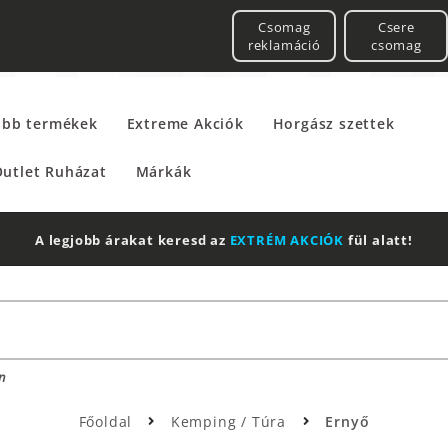
Csomag
Csere
reklamáció
csomag
űbb termékek
Extreme Akciók
Horgász szettek
utlet Ruházat
Márkák
2 db Shimano Aero Technium +
Leatherman
Multitool
n
Főoldal
Kemping / Túra
Ernyő