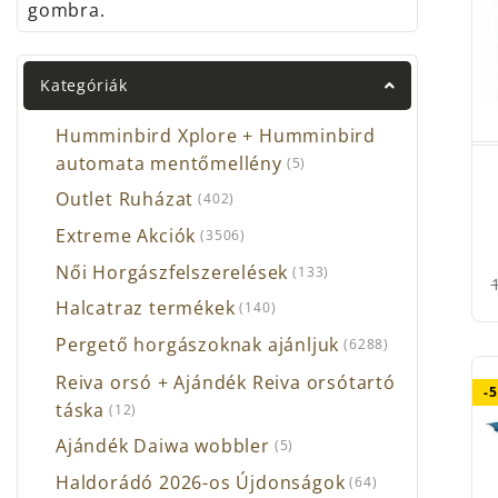
gombra.
Gute
Hasz
első
Kategóriák
forg
Humminbird Xplore + Humminbird
Erny
automata mentőmellény
(5)
Tisz
Outlet Ruházat
(402)
felül
Extreme Akciók
(3506)
Nem 
Női Horgászfelszerelések
(133)
Halcatraz termékek
(140)
Pergető horgászoknak ajánljuk
(6288)
Reiva orsó + Ajándék Reiva orsótartó
-
táska
(12)
Ajándék Daiwa wobbler
(5)
Haldorádó 2026-os Újdonságok
(64)