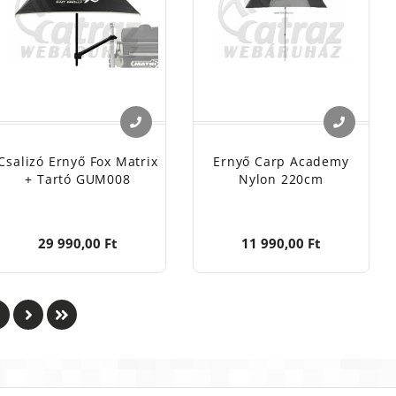
Csalizó Ernyő Fox Matrix
Ernyő Carp Academy
+ Tartó GUM008
Nylon 220cm
29 990,00 Ft
11 990,00 Ft