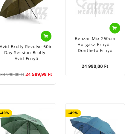
eorg-Brauchle-
nenlaan u 3/A
Benzar Mix 250cm
Horgász Ernyő -
Avid Brolly Revolve 60in
1148
Dönthető Ernyő
Day-Session Brolly -
las, Széchenyi
Avid Ernyő
24 990,00 Ft
24 589,99 Ft
34 990,00 Ft
ennenlaan u
Dennenlaan u
-40%
-49%
rvsparken u.14
i, J.