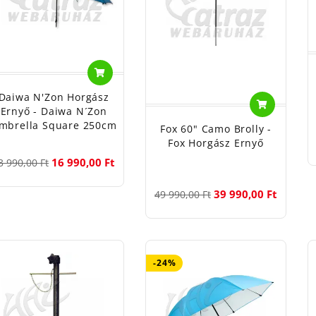
Daiwa N'Zon Horgász
Ernyő - Daiwa N´Zon
mbrella Square 250cm
Fox 60" Camo Brolly -
Fox Horgász Ernyő
16 990,00 Ft
3 990,00 Ft
39 990,00 Ft
49 990,00 Ft
-24%