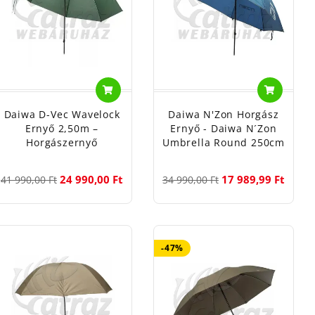
ping tartozék,
 Az általunk
Daiwa D-Vec Wavelock
Daiwa N'Zon Horgász
aggal
Ernyő 2,50m –
Ernyő - Daiwa N´Zon
Horgászernyő
Umbrella Round 250cm
24 990,00 Ft
17 989,99 Ft
41 990,00 Ft
34 990,00 Ft
-47%