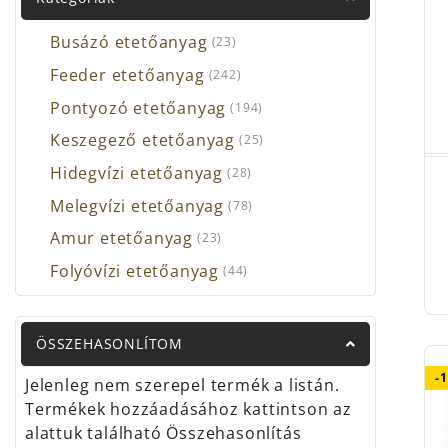
Carp 
Busázó etetőanyag
(23)
Daiw
Feeder etetőanyag
(242)
Ring
Pontyozó etetőanyag
(194)
Fox 
Keszegező etetőanyag
(25)
Guru
Hidegvízi etetőanyag
(28)
Hald
Melegvízi etetőanyag
(78)
Istvá
Amur etetőanyag
(23)
Koru
Folyóvízi etetőanyag
(44)
3/A
Matr
3/A
ÖSSZEHASONLÍTOM
Nevi
-
Jelenleg nem szerepel termék a listán.
Prol
Termékek hozzáadásához kattintson az
alattuk található Összehasonlítás
Shim