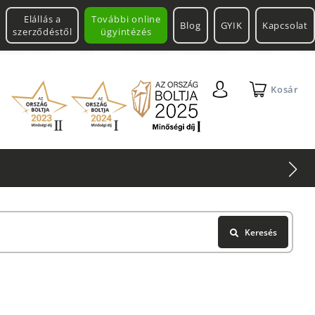
Elállás a
További online
Blog
GYIK
Kapcsolat
szerződéstől
ügyintézés
Kosár
Keresés