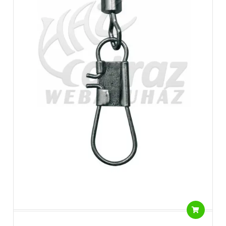
kapcsokkal tudjuk a végszerelénkünkhöz kapcsolni a
a súlyokat, etetőkosarakat vagy a horogelőkénket. A
forgók segítségével védjük meg a zsinórjainkat a
becsavarodástól.
Feeder forgók anyaga: fém, fém/műanyag
Nem játék, gyermekektől elzárva tartandó!