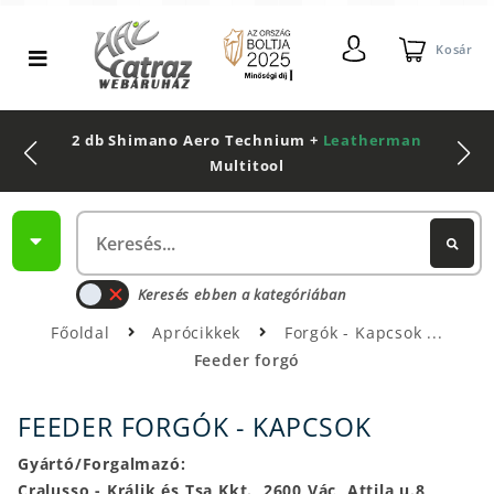
Kosár
2 db Shimano Aero Technium +
Leatherman
Multitool
Keresés ebben a kategóriában
Főoldal
Aprócikkek
Forgók - Kapcsok
Feeder forgó
FEEDER FORGÓK - KAPCSOK
Gyártó/Forgalmazó:
Cralusso - Králik és Tsa Kkt., 2600 Vác, Attila u.8