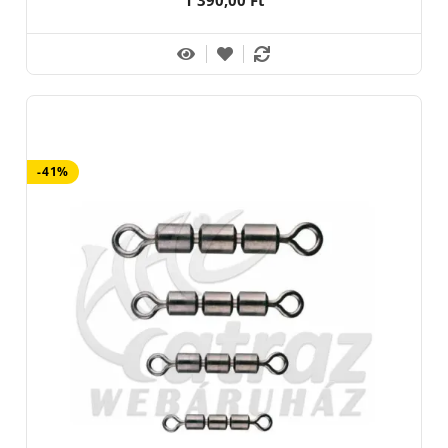
1 390,00 Ft
-41%