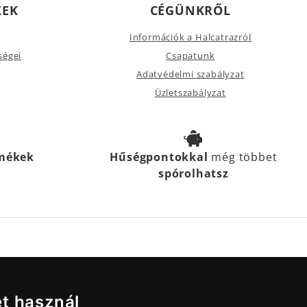
KEK
CÉGÜNKRŐL
Információk a Halcatrazról
ségei
Csapatunk
Adatvédelmi szabályzat
Üzletszabályzat
rmékek
Hűségpontokkal
még többet
spórolhatsz
et használ