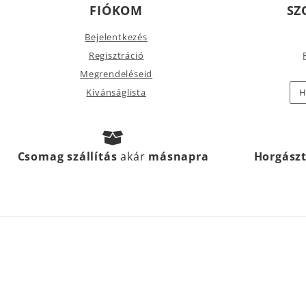
FIÓKOM
SZ
Bejelentkezés
Regisztráció
Megrendeléseid
Kívánságlista
H
Csomag szállítás
akár
másnapra
Horgász