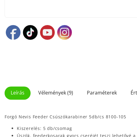
Leírás
Vélemények (9)
Paraméterek
Ér
Forgó Nevis Feeder Csúszókarabiner 5db/cs 8100-105
Kiszerelés: 5 db/csomag
Úszók, feederkosarak gyors cseréjét teszi lehetővé a