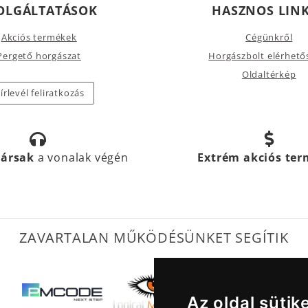
OLGÁLTATÁSOK
HASZNOS LIN
Akciós termékek
Cégünkről
Pergető horgászat
Horgászbolt elérhető
Oldaltérkép
írlevél feliratkozás
társak
a vonalak végén
Extrém akciós te
ZAVARTALAN MŰKÖDÉSÜNKET SEGÍTIK
Az oldal sütik