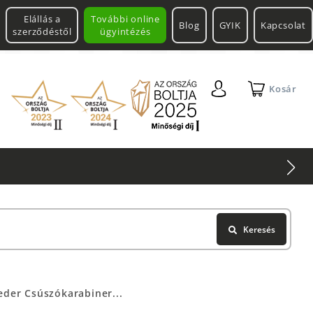
Elállás a
További online
Blog
GYIK
Kapcsolat
szerződéstől
ügyintézés
Kosár
Keresés
eder Csúszókarabiner...