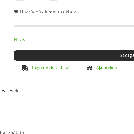
Hozzáadás kedvencekhez
Nevis
Szolg
Ingyenes kiszállítás
Ajándékok
tesítések
 használata