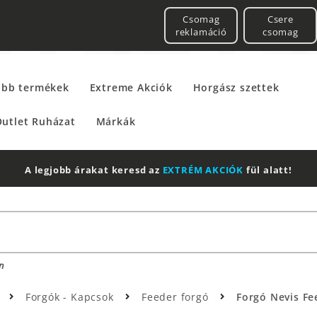
Csomag
Csere
reklamáció
csomag
űbb termékek
Extreme Akciók
Horgász szettek
utlet Ruházat
Márkák
A legjobb árakat keresd az
EXTRÉM AKCIÓK
fül alatt!
n
k
Forgók - Kapcsok
Feeder forgó
Forgó Nevis Fe