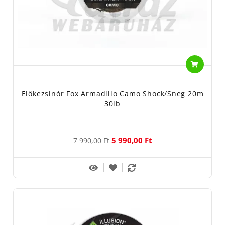
Line
, amelynek mindkét vége változó átmérőjű, így
elhasználódás után a zsinórt átcsévélve tovább használható.
Kavicsos, kagylós meder
esetén a több színben és átmérőben
elérhető
Fox Snag Leader előtétzsinór
a nyerő.
Akadós terepen
kötelező!
Normál fluorokarbon előtétzsinór a Fox Fluorocarbon Leader
,
mely fülben és egy gyorskapocsban végződik. Az olvasztásos
Előkezsinór Fox Armadillo Camo Shock/Sneg 20m
eljárásnak köszönhetően a hurkok kibomlása kizárt, a zsinór
30lb
felülete pedig csillanásmentes.
Ólombetétes változat a Fox Camo Leadcore
, mely nem más,
mint egy fonott előtét, melynek belsejében egy lágy ólomszál
5 990,00 Ft
7 990,00 Ft
található. Nagy kopásállóságának, könnyen
fűzhetőségének köszönhetően széles körben használt
termék. Ennek helyettesítésére szolgál az
ólommentes,
Submerge elnevezésű változat
. Ennek anyagába egy volfrám
szálat szőttek, így megfelelően nehéz, de abszolút hajlékony
zsinór született. Gyorsan és tökéletesen felveszi a meder alakját,
kiválóan fűzhető és a kisebb átmérővel rendelkező