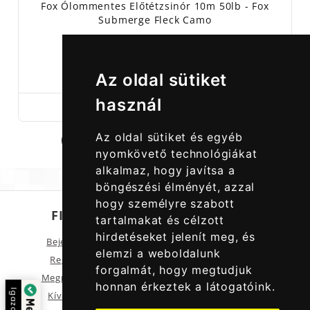
Fox Ólommentes Előtétzsinór 10m 50lb - Fox
Submerge Fleck Camo
8 890,00 Ft
Az oldal sütiket
használ
Az oldal sütiket és egyéb
1
2
3
nyomkövető technológiákat
alkalmaz, hogy javítsa a
böngészési élményét, azzal
hogy személyre szabott
FIÓKOM
SZOLGÁLTATÁSOK
tartalmakat és célzott
hirdetéseket jelenít meg, és
Bejelentkezés
Akciós termékek
elemzi a weboldalunk
Regisztráció
Pergető horgászat
forgalmát, hogy megtudjuk
Megrendeléseid
honnan érkeztek a látogatóink.
Igazolta:
Kívánságlista
Hírlevél feliratkozás