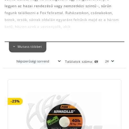
legyen az hazai rendezésű vagy nemzetközi szintű -, sűrűn
fogunk találkozni a Fox felirattal. Ruházatokon, csónakokon,
botok, orsók, sátrak oldalán egyaránt feltűnik majd ez a három
betű, hiszen azok a versenyzők, akik
csúcsminőségű felszereléssel szeretnének a halak nyomába
eredni, szívesen választják a Fox termékeit.
Mutass többet
Természetesen ugyanez a helyzet a végszerelékek esetében is,
hiszen a felszerelésünk egyik legfontosabb része az a bizonyos
Találatok száma:
69
utolsó egy méter. Fontos tehát, hogy mindig körültekintően,
a körülményeknek megfelelően válasszuk meg az
előtétzsinórunkat.
A
Fox minden módszerhez kínál számunkra megfelelő
előtétzsinór típust
.
-25%
Távoli, nagy erejű dobásokhoz
a már jól ismert felvastagodó
zsinór, a
Fox Tapered Edge
való, amely egy hagyományos
változat és tekercsenként három darab 12 méteres szakaszt
kapunk. A Fox másik hasonló terméke az
Exocet Double Tapered