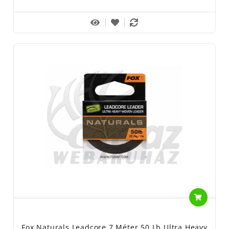
Fox Naturals Leadcore 7 Méter 50 Lb Ultra Heavy