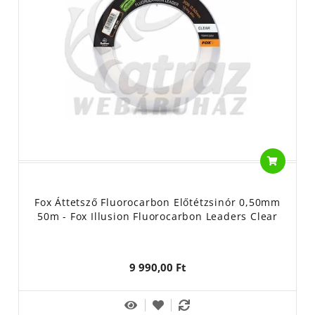
változatok hagyományos horgászcsomóval köthetőek is.
Lassan süllyedő, ólommentes fonott előtétzsinór
a kiváló
minőségű Dyneema szálból készült
Armadillo
. Akár egy erős
horogelőke is köthető belőle!
A Fox az előtétzsinórok terén is széles palettát kínál a horgászok
számára. Ha szempont az átgondolt tervezés, a jó minőség, a
kiváló ár-érték arány és a széleskörű tesztelés, bátran válasszuk
a
Fox termékeit
!
Gyártó/Forgalmazó: Fox International Group LTD. Belgium,
21255 Beerse, Dennenlaan u 3/A
Fox Áttetsző Fluorocarbon Előtétzsinór 0,50mm
Használati útmutató: horgászfelszerelés, horgászzsinór,
50m - Fox Illusion Fluorocarbon Leaders Clear
horgászati célra. A főzsinór elő kötve, nagy terhelés,
ignybevétel esetén ajánljuk a használatát.
A horgászzsinór/előke anyaga: nylon
9 990,00 Ft
Tisztítása: -
Gyermekektől elzárva tartandó!