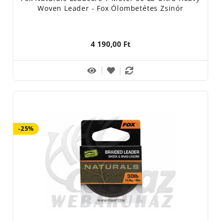
Woven Leader - Fox Ólombetétes Zsinór
4 190,00 Ft
-25%