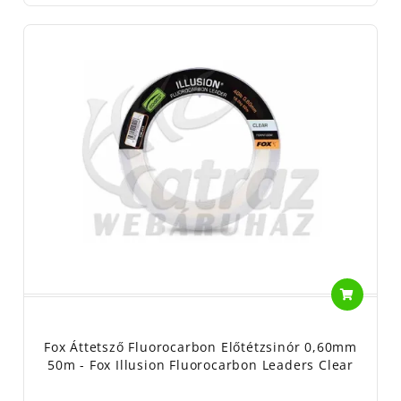
Nem lebomló anyag, kérjük a kijelölt hulladékgyűjtőbe dobja!
Fox Áttetsző Fluorocarbon Előtétzsinór 0,60mm
50m - Fox Illusion Fluorocarbon Leaders Clear