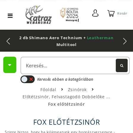
Kosár
2 db Shimano Aero Technium +
Leatherman
Multitool
Keresés ebben a kategóriában
Főoldal
Zsinórok
Előtétzsinór, Felvastagodó Dobóelőke
Fox előtétzsinór
FOX ELŐTÉTZSINÓR
Szinte biztos, hogy ha kilátogatunk egy horgászversenyre -