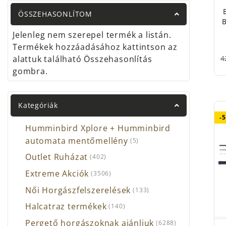
ÖSSZEHASONLÍTOM
B
Jelenleg nem szerepel termék a listán.
Termékek hozzáadásához kattintson az
4
alattuk található Összehasonlítás
gombra.
Kategóriák
-
Humminbird Xplore + Humminbird
automata mentőmellény
(5)
Outlet Ruházat
(402)
Extreme Akciók
(3506)
Női Horgászfelszerelések
(133)
Halcatraz termékek
(140)
Pergető horgászoknak ajánljuk
(6288)