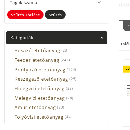
Tagok száma
skál
Szűrés Törlése
Szűrés
Az el
Tudnu
Mivel
kifog
Kategóriák
a lág
Talá
nagy
Busázó etetőanyag
(23)
Feeder etetőanyag
A más
(242)
mess
Pontyozó etetőanyag
-
(194)
A ho
Keszegező etetőanyag
(25)
lehet
Hidegvízi etetőanyag
(28)
Melegvízi etetőanyag
(78)
Amur etetőanyag
(23)
Folyóvízi etetőanyag
(44)