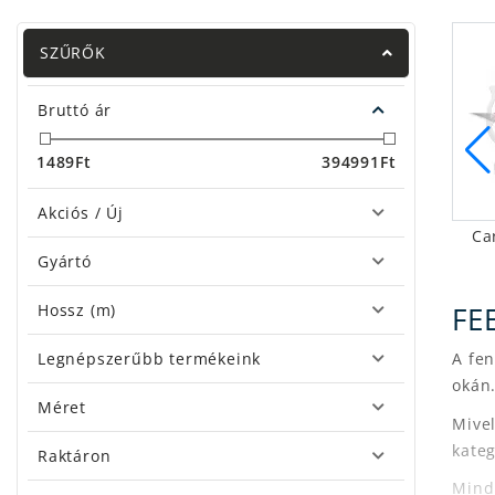
SZŰRŐK
Bruttó ár
1489
Ft
394991
Ft
Akciós / Új
Ca
Gyártó
zar feeder bot
By Döme feeder bot
Hossz (m)
FE
Legnépszerűbb termékeink
A fen
okán
Méret
Mive
kateg
Raktáron
Mindk