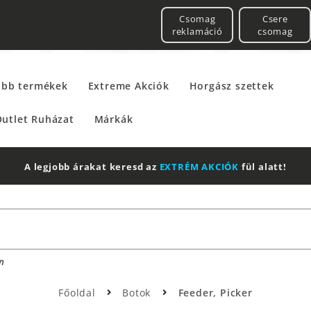
Csomag
Csere
reklamáció
csomag
űbb termékek
Extreme Akciók
Horgász szettek
utlet Ruházat
Márkák
2 db Shimano Aero Technium +
Leatherman
Multito
n
Főoldal
Botok
Feeder, Picker