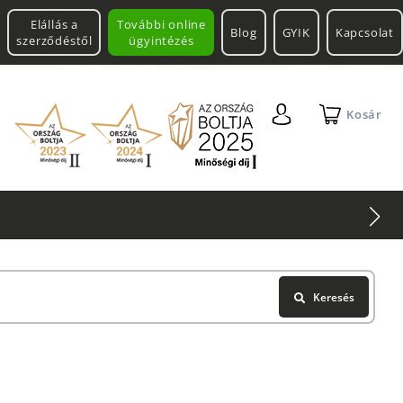
Elállás a
További online
Blog
GYIK
Kapcsolat
szerződéstől
ügyintézés
Kosár
ol
Keresés