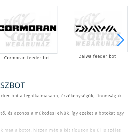
Daiwa feeder bot
Cormoran feeder bot
ÁSZBOT
 picker bot a legalkalmasabb, érzékenységük, finomságuk
tő, és azonos a működési elvük, így ezeket a botokat egy
k meg a botot, hiszen még a két típuson belül is széles