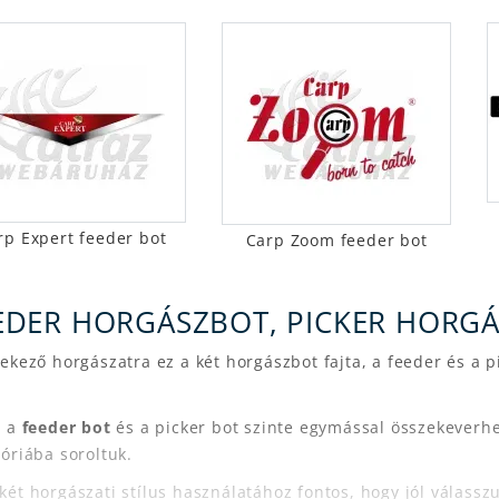
rp Expert feeder bot
Carp Zoom feeder bot
EDER HORGÁSZBOT, PICKER HORG
ekező horgászatra ez a két horgászbot fajta, a feeder és a
.
l a
feeder bot
és a picker bot szinte egymással összekeverhe
óriába soroltuk.
ét horgászati stílus használatához fontos, hogy jól válasszu