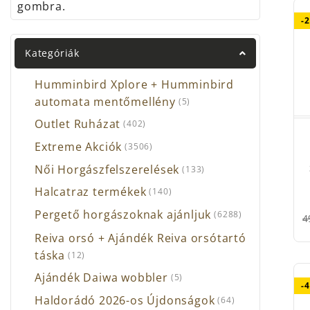
gombra.
-
Kategóriák
Humminbird Xplore + Humminbird
automata mentőmellény
(5)
Outlet Ruházat
(402)
Extreme Akciók
(3506)
Női Horgászfelszerelések
(133)
Halcatraz termékek
(140)
Pergető horgászoknak ajánljuk
(6288)
4
Reiva orsó + Ajándék Reiva orsótartó
táska
(12)
Ajándék Daiwa wobbler
(5)
-
Haldorádó 2026-os Újdonságok
(64)