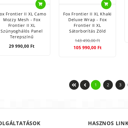
ox Frontier II XL Camo
Fox Frontier II XL Khaki
Mozzy Mesh - Fox
Deluxe Wrap - Fox
Frontier II XL
Frontier II XL
Szúnyoghálós Panel
Sátorborítás Zöld
Terepszínű
143 490,00 Ft
29 990,00 Ft
105 990,00 Ft
1
2
3
OLGÁLTATÁSOK
HASZNOS LIN