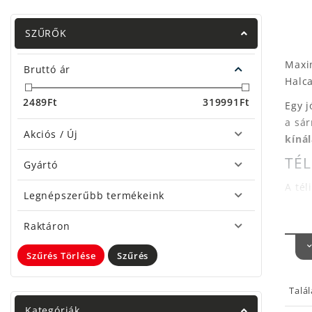
SZŰRŐK
Maxim
Bruttó ár
Halc
2489
Ft
319991
Ft
Egy j
a sár
Akciós / Új
kíná
TÉL
Gyártó
A tél
Legnépszerűbb termékeink
Hő
Raktáron
Pá
ha
Szűrés Törlése
Szűrés
ALJ
Nincs
Talá
Lá
Kategóriák