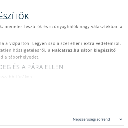
ÉSZÍTŐK
tok, menetes leszúrók és szúnyoghálók nagy választékban a
ná a vízparton. Legyen szó a szél elleni extra védelemről,
etlen hőszigetelésről, a
Halcatraz.hu sátor kiegészítő
d a táborhelyedet.
DEG ÉS A PÁRA ELLEN
osszabb túrákon.
t, így bent tartja a meleget.
pódását, így nem fog az arcodba csöpögni a víz
ágyad alá.
or bejárata előtt megszabadulhatsz a felesleges kosztól,