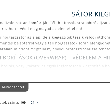
SÁTOR KIEG
alizáld sátrad komfortját! Téli borítások, strapabíró aljza
atraz.hu-n. Védd meg magad az elemek ellen!
ó horgászsátor az alap, de a kiegészítők teszik valódi otthon
mentes belsőtérről vagy a téli horgászatok során elengedhet
latában
mindent megtalálsz, amivel professzionálissá tehete
I BORÍTÁSOK (OVERWRAP) – VÉDELEM A HI
i borítás, vagy „takaró” az egyik legfontosabb kiegészítő a h
szigetelés:
Plusz légréteget képez a sátor és a külvilág közöt
ramentesítés:
Megakadályozza a belső falakon a pára lecsa
jnalban.
Mutass többet
ZATOK ÉS LÁBTÖRLŐK A TISZTASÁGÉRT
 annál rosszabb, mint amikor a sár bekerül a sátorba és az 
latok száma:
109
btörlők:
Egy egyszerű, de nagyszerű kiegészítő, amivel a sát