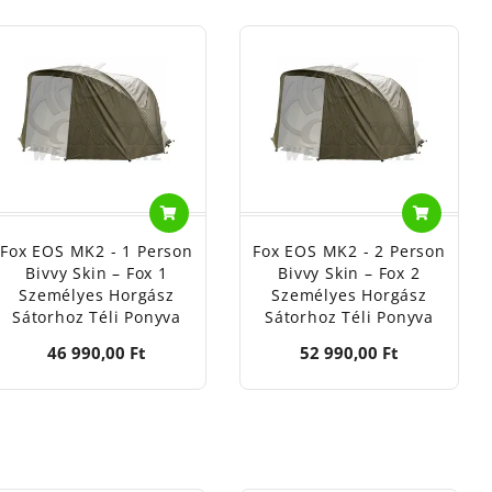
rók mellett érdemes készülni:
lajba is könnyedén behajthatók, és brutális tartást
találsz típus-specifikus szúnyogháló paneleket, amelyek
Fox EOS MK2 - 1 Person
Fox EOS MK2 - 2 Person
Bivvy Skin – Fox 1
Bivvy Skin – Fox 2
nemcsak a hideg ellen véd, hanem a nagy erejű őszi
Személyes Horgász
Személyes Horgász
Sátorhoz Téli Ponyva
Sátorhoz Téli Ponyva
ologic sátor kiegészítők közül a Halcatraz.hu-n!
46 990,00 Ft
52 990,00 Ft