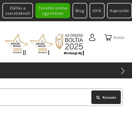
Elállás a
További online
Blog
GYIK
Kapcsolat
szerződéstől
ügyintézés
Kosár
2 db Shimano Aero Technium +
Leatherman
Multitool
Keresés