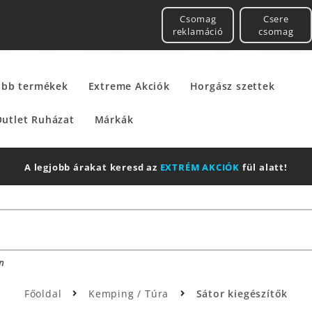
Csomag
Csere
reklamáció
csomag
űbb termékek
Extreme Akciók
Horgász szettek
utlet Ruházat
Márkák
n
Főoldal
Kemping / Túra
Sátor kiegészítők