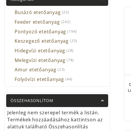
íg
Busázó etetőanyag
LES
(23)
Feeder etetőanyag
(242)
A hir
Pontyozó etetőanyag
(194)
Me
bi
Keszegező etetőanyag
(25)
SZ
Hidegvízi etetőanyag
(28)
A nyá
Melegvízi etetőanyag
(78)
távol
Amur etetőanyag
(23)
A tél
Folyóvízi etetőanyag
(44)
esőzé
L
Tedd 
ÖSSZEHASONLÍTOM
Jelenleg nem szerepel termék a listán.
Termékek hozzáadásához kattintson az
alattuk található Összehasonlítás