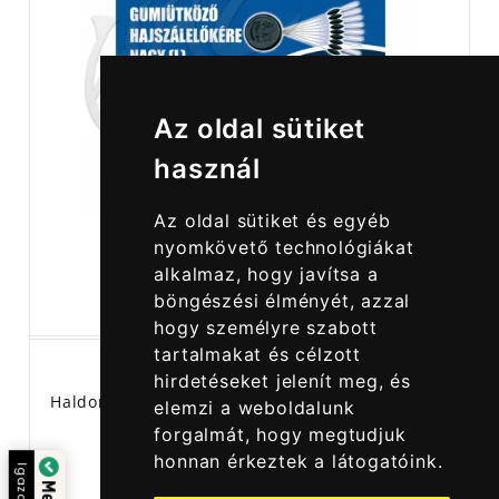
Az oldal sütiket
használ
Az oldal sütiket és egyéb
nyomkövető technológiákat
alkalmaz, hogy javítsa a
böngészési élményét, azzal
hogy személyre szabott
tartalmakat és célzott
hirdetéseket jelenít meg, és
Haldorádó Gumiütköző Hajszálelőkére - Nagy (L)
elemzi a weboldalunk
forgalmát, hogy megtudjuk
honnan érkeztek a látogatóink.
Igazolta: