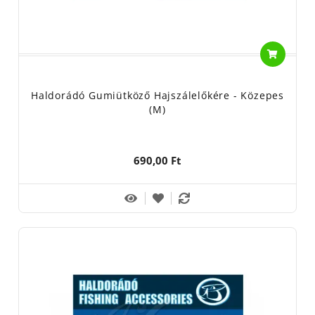
Haldorádó Gumiütköző Hajszálelőkére - Közepes
(M)
690,00 Ft