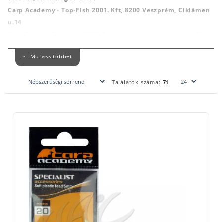
Carp Academy - Top-Fish 2001. Kft, 8200 Veszprém, Ciklámen
u.14
Carp Zoom - Fisch Kft, 2800 Tatabánya, Kossuth Lajos u. 55.
Cormoran - Daiwa-Cormoran GmbH, Németország, 80992
Mutass többet
Munich, Georg-Brauchle-Ring u.23-25
Daiwa - Daiwa-Cormoran GmbH, Németország, 80992 Munich,
Georg-Brauchle-Ring u.23-25
Találatok száma:
71
Matrix - Fox International Group LTD. Belgium, 21255 Beerse,
Dennenlaan u 3/A
Nevis - Top-Fish 2001. Kft, 8200 Veszprém, Ciklámen u.14
Prologic - Svendsen Sport A/S, Dánia, 4621 Gadstrup,
Erhervervsparken u.14
Spro -Spro Deutschland GmbH, Németország, 40472
Düsseldorf, Kanzlerstabe u.4.
The One - Energofish KFT, 1201 Budapest, Helsinki u.75
Preston Innovations - Preston Innovations Europe, Belgium,
21255 Beerse, Dennenlaan u 3/A
Használati útmutató: horgászfelszerelés, horgászati célra.