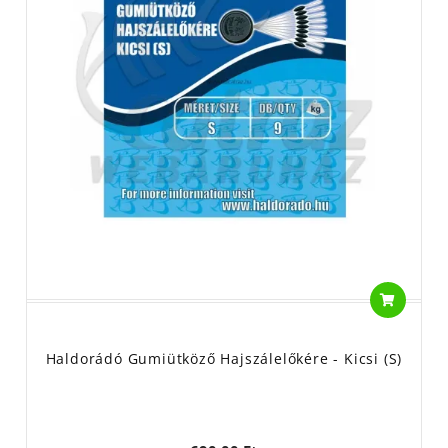
Haldorádó Gumiütköző Hajszálelőkére - Kicsi (S)