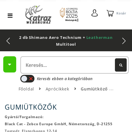
Kosár
2 db Shimano Aero Technium +
Leatherman
Multitool
Keresés ebben a kategóriában
Főoldal
Aprócikkek
Gumiütköző
GUMIÜTKÖZŐK
Gyártó/Forgalmazó:
Black Cat - Zebco Europe GmbH, Németország, D-21255
Tostedt, Elsterbogen 12-14