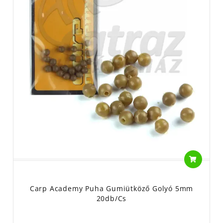
Szerelékek, csalik ütköztetésére.
Úszórögzítők anyaga:szilikon,gumi és műanyag
Nem játék, gyermekektől elzárva tartandó!
Carp Academy Puha Gumiütköző Golyó 5mm
20db/cs