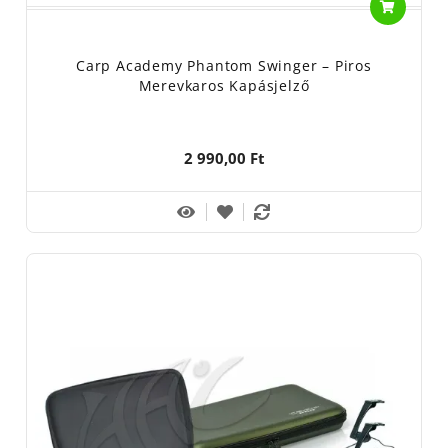
Carp Zoom - Fisch Kft, 2800 Tatabánya, Kossuth Lajos u. 55.
Fox - Fox International Group LTD. Belgium, 21255 Beerse,
Carp Academy Phantom Swinger – Piros
Dennenlaan u 3/A
Merevkaros Kapásjelző
Nevis - Top-Fish 2001. Kft, 8200 Veszprém, Ciklámen u.14
Prologic - Svendsen Sport A/S, Dánia, 4621 Gadstrup,
2 990,00 Ft
Erhervervsparken u.14
Használati útmutató: horgászfelszerelés, horgászati célra. A
kapás jelzésére szolgál, a jelző elmozdulása mutatja a kapást.
Mechanikus kapásjelző. A bottartót és a jelző fejet egy merev
huzal kapcsolja össze. Állítható fej esetén ne állítsa túl
fesszesre a kapcsot, mert a zsinór szakadásához vezethez.
Merev karú swingerek anyaga: Fém és műanyag
Tisztítása: semleges kématású mosószerrel vagy tiszta vízzel
Tárolása: -