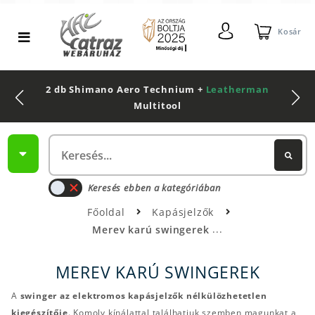
Kosár
2 db Shimano Aero Technium +
Leatherman
Multitool
Keresés ebben a kategóriában
Főoldal
Kapásjelzők
Merev karú swingerek
MEREV KARÚ SWINGEREK
A
swinger az elektromos kapásjelzők nélkülözhetetlen
kiegészítője
. Komoly kínálattal találhatjuk szemben magunkat a