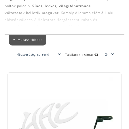
boltok polcain.
Sínes, led-es, világítópatronos
változatok kelletik magukat
. Komoly dilemma előtt áll, aki
először választ. A Halcatraz Horgászcentumban és
webáruházban számos swinger közül tudsz választani. A swinger
legfőbb feladata, hogy feszesen tartsa a zsinórt, biztosítsa a
Mutass többet
megfelelő tapadást a kapásjelző görgőjének, ami
elengedhetetlen a kapás azonnali jelzéséhez. A
megfelelő swinger hosszútávon megbízható marad, feszesen
Találatok száma:
93
tartja a zsinórt, de nem sérti meg azt bevágásnál! Épp ezért
kerüljük a sorjás műanyag darabokat! Drága
tapasztalatot szerezhetünk egy-egy kapitális hal elvesztésével.
Alapvetően két swinger kerül napjainkban forgalomba.
Amelyik
világít és amelyik nem
. Bár profánul hangzik, mégis
megérdemli a bővebb kifejtést. Azok a swingerek, melyben
beépített led található, kapáskor világítanak, nyugalmi állapotban
azonban nem. Kábellel csatlakoznak a kapásjelzőhöz.
A világító-
sípoló kapásjelző és a világító swinger együttesen terel
bennünket a megfelelő bothoz
. Azokra a swingerekre, melyek