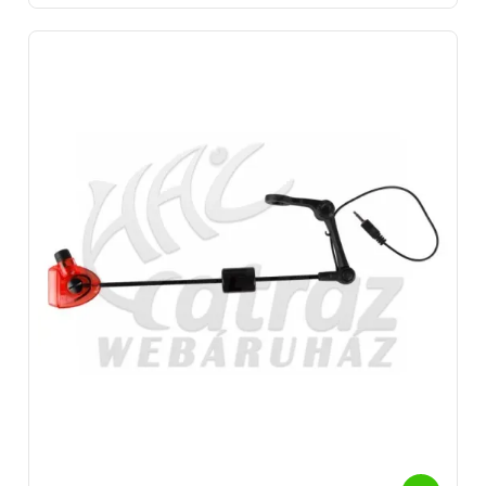
swingerhez, annál nagyobb terhelést ró a zsinórra, ezáltal
kevésbé befolyásolja azt az időjárás.
Swingerhez húzott súllyal közel orkán erejű szélben is látható, ha
elhúzza a ponty a csalit. Ugyanakkor ha a kapásjelzőhöz közel
tesszük a súlyt, egészen finomra is beállíthatjuk a rendszert.
A
merev szár egyetlen hátránya, hogy a swinger csak és
kizárólag függőlegesen mozog.
Ezeket a swingereket szettekben is meg tudod vásárolni, ami
vagy dobozban, vagy hozzá való kistáskában van elhelyezve. Így a
szállítása sokkal biztonságosabb lesz. Legyen szó Carp Academy,
Carp Zoom, Prologic, Carp Spirit vagy Fox márkájú
swingerekről, nálunk megtalálod.
Gyártó/Forgalmazó:
Carp Spirit - Rapala VMC France S.A.S Franciaország, 90140
Bourogne, des Chénes u.3
Carp Academy - Top-Fish 2001. Kft, 8200 Veszprém, Ciklámen
u.14