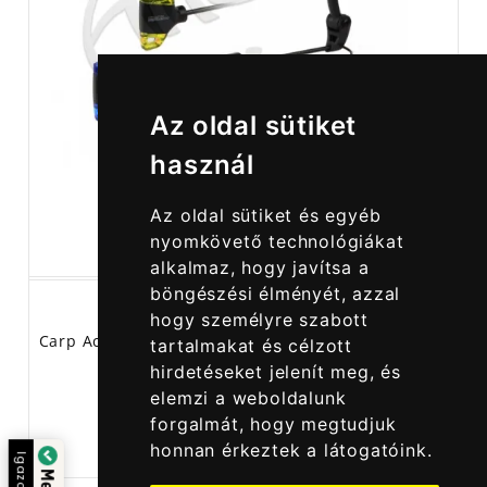
Az oldal sütiket
használ
Az oldal sütiket és egyéb
nyomkövető technológiákat
alkalmaz, hogy javítsa a
böngészési élményét, azzal
hogy személyre szabott
Carp Academy V-Head Swinger Sárga - Merevkaros
tartalmakat és célzott
Kapásjelző Swinger
hirdetéseket jelenít meg, és
elemzi a weboldalunk
forgalmát, hogy megtudjuk
5 790,00 Ft
honnan érkeztek a látogatóink.
Igazolta: