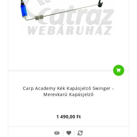
nem világítanak, általában világítópatron erősíthető. Az
elektromos kapásjelző sípolása és villogása mellett csak
mozgásukkal árulkodnak a kapásról. Ha lehetőségeink engedik,
mindenképpen válasszunk olyan kapásjelzőt, és swingert, amik
csatlakoztathatóak egymáshoz! Az első holdtalan,
felhős éjszakán megtérül a befektetésünk. Érdemes különböző,
botonként eltérő swingereket csatasorba állítani, így távolabbról
is egyértelmű, hogy melyik boton jelentkezett a kapás.
A swingerek szára is fontos szempont.
Választhatunk merev,
illetve láncos szárat
attól függően, milyen körülmények közt
horgászunk. Mi a különbség? A válasz egyszerűbb, mint gondolná
az ember. A
merev szárú swinger
feszesebben tartja a zsinórt,
Carp Academy Kék Kapásjelző Swinger -
Merevkarú Kapásjelző
nem hagyja oldalra kitérni, vagyis "hintázni". Ez különösen szeles
időben fontos! Oldalszélben, esetleg esőben horgászva is
pontosan látható a kapás, nem csinál a kapásjelző álriasztásokat
1 490,00 Ft
a folyamatosan változó feszítőerőnek köszönhetően. A legtöbb
ilyen száron általában mozgatható súly is található, amivel
tovább finomíthatjuk a beállítást. A súly minél közelebb van a