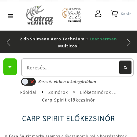
Kosár
2 db Shimano Aero Technium +
Leatherman
Multitool
Keresés ebben a kategóriában
Főoldal
Zsinórok
Előkezsinórok
Carp Spirit előkezsinór
CARP SPIRIT ELŐKEZSINÓR
A
Carp Spirit
márka számos előkezsinórt kínál a horgászoknak.