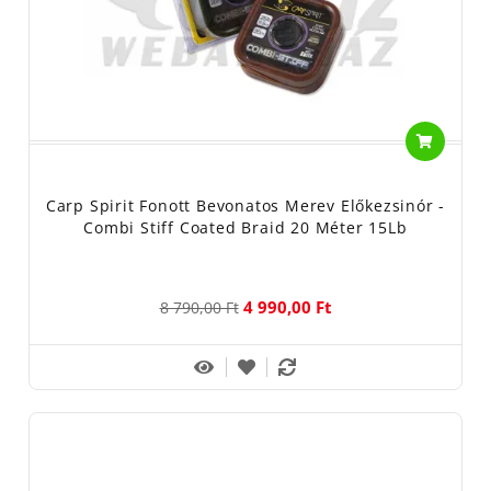
A beszédes elevezésű
Carp Spirit Kameleon Coated
egy
lágy,
bevonatos előkezsinór.
Kopásálló bevonatának köszönhetően
bizonyos mértékben megakadályozza a gubancolódást is,
deformálódás esetén pedig gőz fölött, vagy akár ujjal végighúzva
is kiegyenesíthető.
Vízinövényekkel benőtt vagy kavicsos meder esetén
használhatjuk a Carp Spirit
ólombetétes előkezsinórját
, amely
Carp Spirit Fonott Bevonatos Merev Előkezsinór -
Combi Stiff Coated Braid 20 Méter 15Lb
nem más, mint a
Carp Spirit Gravity SSL
. Az SSL a
Super Soft
Leadcore
rövidítése, amely a tömör, de ultra lágy ólombetétre
utal, amely így tökéletesen képes a meder alján felfeküdni.
4 990,00 Ft
8 790,00 Ft
Tiszta mederfenék esetén ajánlatos használni a
Carp Spirit
Combi Stiff Coated
változatot, amely egy szintén bevonatos,
hámozható, de kifejezetten
merev előkezsinór
. Ehhez érdemes
beszerezni egy hámozó szerszámot.
Bevonat vagy betét nélküli, önmagában,
lassan süllyedő
előkezsinór
a
Carp Spirit Herculine
változat. Rendkívül lágy és
hajlékony, bármilyen hagyományos pontyozó végszerelék