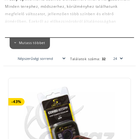
Minden terephez, módszerhez, körülményhez találhatunk
megfelelő változatot, jellemzően több színben és eltérő
átmérőben. Ezekről az előkezsinórokról általánosságban
elmondható az, ami a Carp Spirit termékeket jellemzi: a
magas
minőség
. Zsinórnál, előkezsinórnál ez kifejezetten fontos, mivel
Mutass többet
nagyon sok esetben ez a felszerelésünk leggyengébb láncszeme,
és az utolsó egy-két méteren pedig valóban sok múlik.
Nem mindegy tehát, hogy milyen minőségű terméket választunk,
Találatok száma:
32
amikor előkezsinórt keresünk.
A
Carp Spirit Ballistic
akkor lehet jó választás, ha a mederfenék
igen akadós és egy
lágy, könnyű, de mégis erős előkére
van
szükség.
Ultra magas kopásállóság
jellemzi, és tökéletes lehet
akár rakétázáshoz (Spod) vagy bójázáshoz (Marker) is.
-43%
A
Carp Spirit Camo Skin
egy bevonatos előkezsinór, melynek
különlegességét az adja, hogy a középen futó szál egy
merev
fluorocarbon
. Ez van körbefonva egy zöld színű dyneema
réteggel, amely a szükséges hosszban könnyedén lehámozható,
majd elkészíthető a végszerelék.