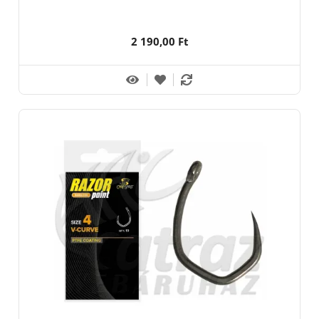
Nem lebomló anyag, kérjük a kijelölt hulladékgyűjtőbe dobja!
2 190,00 Ft