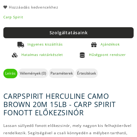
Hozzáadás kedvencekhez
Carp Spirit
Szolgáltatásaink
Ingyenes kiszállítás
Ajándékok
Hatalmas raktárkészlet
Hűségpont rendszer
Leírás
Vélemények (0)
Paraméterek
Értesítések
CARPSPIRIT HERCULINE CAMO
BROWN 20M 15LB - CARP SPIRIT
FONOTT ELŐKEZSINÓR
Lassan süllyedő fonott előkezsinór, mely nagyon kis felhajtóerővel
rendelkezik. Segítségével a csali könnyedén a mélyben tartható,