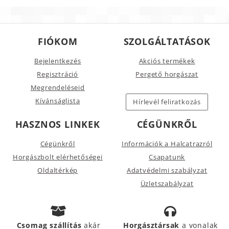
FIÓKOM
SZOLGÁLTATÁSOK
Bejelentkezés
Akciós termékek
Regisztráció
Pergető horgászat
Megrendeléseid
Kívánságlista
Hírlevél feliratkozás
HASZNOS LINKEK
CÉGÜNKRŐL
Cégünkről
Információk a Halcatrazról
Horgászbolt elérhetőségei
Csapatunk
Oldaltérkép
Adatvédelmi szabályzat
Üzletszabályzat
Csomag szállítás
akár
Horgásztársak
a vonalak