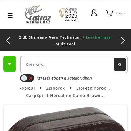
Kosár
2 db Shimano Aero Technium +
Leatherman
Multitool
Keresés ebben a kategóriában
Főoldal
Zsinórok
Előkezsinórok
CarpSpirit Herculine Camo Brown...