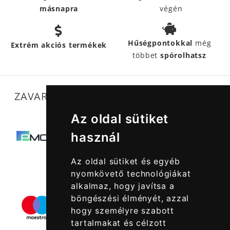
másnapra
végén
Hűségpontokkal
még
Extrém akciós termékek
többet
spórolhatsz
ZAVARTALAN MŰKÖDÉSÜNKET SEGÍTIK
Az oldal sütiket
használ
Az oldal sütiket és egyéb
nyomkövető technológiákat
alkalmaz, hogy javítsa a
böngészési élményét, azzal
hogy személyre szabott
tartalmakat és célzott