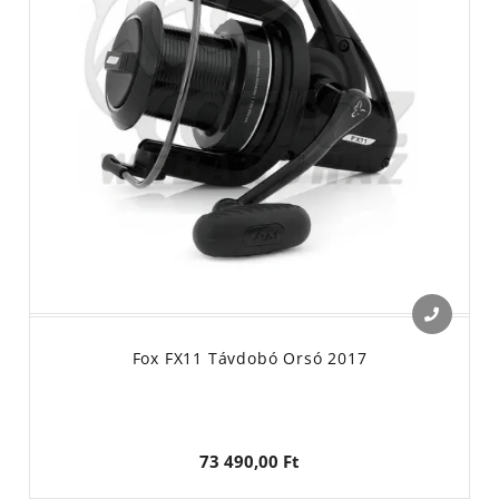
Fox FX11 Távdobó Orsó 2017
73 490,00 Ft