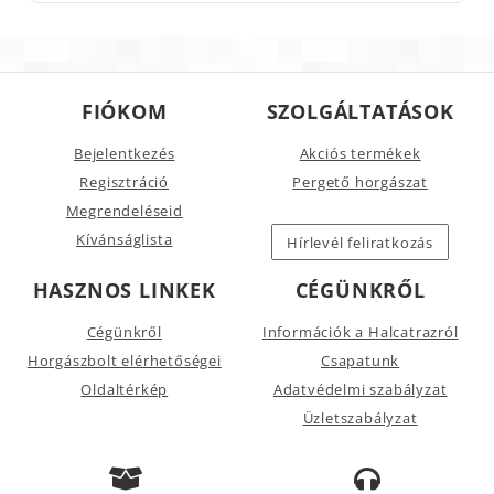
FIÓKOM
SZOLGÁLTATÁSOK
Bejelentkezés
Akciós termékek
Regisztráció
Pergető horgászat
Megrendeléseid
Kívánságlista
Hírlevél feliratkozás
HASZNOS LINKEK
CÉGÜNKRŐL
Cégünkről
Információk a Halcatrazról
Horgászbolt elérhetőségei
Csapatunk
Oldaltérkép
Adatvédelmi szabályzat
Üzletszabályzat