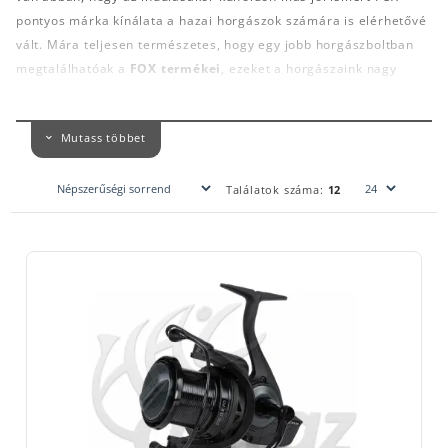
pontyos márka kínálata a hazai horgászok számára is elérhetővé
vált. Mára teljesen természetes, hogy egy jobb horgászboltban
megtalálhatóak a
FOX termékei
, ezeket a horgászaink nagy
megelégedéssel használják is. Számtalan pecás hord rókás
ruhát, tele van a
horgász ládája
a jellegzetes khaki-narancs
Mutass többet
aprócikkekkel, és legalább ugyanennyien bízzák életük halát FOX
botokra vagy orsókra.
Találatok száma:
12
A
FOX távdobó orsói
már számtalan alkalommal bizonyították,
hogy igenis van helyük a piacon. Itt van mindjárt a
FOX EOS
12000
típusjellel ellátott darab. Erős és gyors elsőfékkel
szerelték, kapott egy rotorvédelmet és számtalan egyéb újítás és
fejlesztés jellemzi. A gyártó nem spórolt a csapágyakkal sem,
7+1db található benne. Nagyméretű és viszonylag nehéz orsó,
a
gyártó még spod orsóként is ajánlja.
Meg kell ismernünk a
FOX legendás FX11-es távdobó orsóját
.
Ez az az orsó, amely két év folyamatos fejlesztés és tesztelés
eredményeként született meg és azonnal óriási siker
lett.Európában mindenhol használni kezdték és hamar felmerült