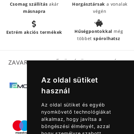
Csomag szállítás
akár
Horgásztársak
a vonalak
másnapra
végén
Hűségpontokkal
még
Extrém akciós termékek
többet
spórolhatsz
ZAVARTALAN MŰKÖDÉSÜNKET SEGÍTIK
Az oldal sütiket
használ
Az oldal sütiket és egyéb
nyomkövető technológiákat
alkalmaz, hogy javítsa a
böngészési élményét, azzal
hogy személyre szabott