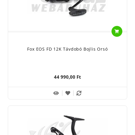
az igény további, hasonlóan jó tulajdonságokkal, de eltérő
méretekkel rendelkező orsók iránt. Így jött létre a következő
változat, ami a 2017-es év már említett nagysikerű orsójának, az
FX11-nek a kistestvére. Ez nem más, mint a
FOX FX9
. Minden
olyan pozitív tulajdonsággal rendelkezik, amivel az elődje, csak a
mérete lett egy kicsit csekélyebb. Ennek köszönhető, hogy már a
Fox EOS FD 12K Távdobó Bojlis Orsó
feederhorgászat szerelmesei is bátran foghatják a kezükbe, de
klasszikus pontyos orsóként is nagyszerűen megállják a helyüket.
Dobemelése extra lassú, ami hibátlan zsinórfektetést és
zsinórképet eredményez. Egy teljes hajtókarfordulatra 80cm
44 990,00 Ft
zsinórt húz be. Csakúgy, mint az FX11-nél, a nyújtott dobnak és a
hibátlan zsinórprofilnak köszönhetően hihetetlen dobástávolság
érhető el vele. Az FX11 mellett az FX9 az egyik legnagyobb
számban értékesített
távdobásra is alkalmas orsó a FOX-nál
.
Súlya 560g.Az elnevezésből könnyedén kitalálható, hogy
az FX13
pedig nem más, mint a már említett FX11 nagyobb méretűre
növelt változata. Rendkívüli paraméterekkel rendelkezik, ez egy
minden ízében
nagyhalas, valódi távdobó orsó.
Dobemelése