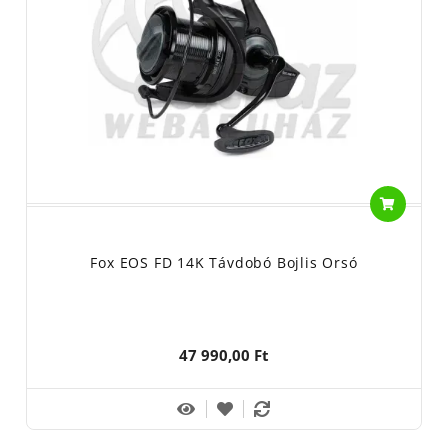
szuper lassú, egy hajtókarfordulatra 90cm-t képes behúzni.
Igazán nagy, 13000-es méret jellemzi, 5+1 csapággyal szerelt és
rendkívül strapabíró házzal rendelkezik. Általánosságban
elmondható, hogy a
FOX távdobó orsók
nem belépő szintű
darabok. Ezt tükrözi az áruk is, ami közepes kategóriába
sorolható, minőségük viszont messze felülmúlja az
árukból következtetett elvárásokat.
Ha valaki egy igazán jó
behúzós vagy távdobó orsót
szeretne,
bátran válogasson a FOX kínálatából, hiszen ezek az orsók sosem
fogják cserben hagyni. A Halcatraz Horgászcentrumban bárki
kézbe veheti őket és meggyőződhet róla, hogy valóban minden
Fox EOS FD 14K Távdobó Bojlis Orsó
igényt kielégítenek. Mivel valós a raktárkészletünk, így
természetesen a horgász webáruházunk kínálatában is
szerepelnek. Egy napos határidővel szállítunk, így a
megrendelést követő napon már bevethetők a parton is!
47 990,00 Ft
Keressenek bennünket bizalommal! Teljes
Fox kínálatunkat
a
linket tekintheti meg!
Gyártó/Forgalmazó: Fox International Group LTD. Belgium,