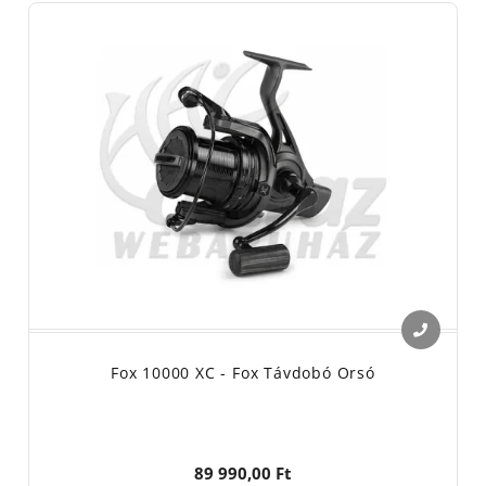
21255 Beerse, Dennenlaan u 3/A
Használati útmutató: horgászfelszerelés, horgászati célra.
A horgászorsók anyaga: műanyag, műanyag-kompozit, fém,
alumínium, kenőanyag.
Nedves törlőkendővel tisztítsa!
Kérjük ne szedje szét hiba esetén!
Meghibásodás, hiba esetén a karbantartást, javítást bízza
szakszervizre!
Az horgász orsó felkapókarját minden esetben kézzel váltsa
át!
A horgász orsó zsinórtárolásra használható, nem erőátvitelre!
Fox 10000 XC - Fox Távdobó Orsó
89 990,00 Ft