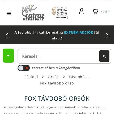
Kosár
2 db Shimano Aero Technium +
Leatherman
Multitool
Keresés ebben a kategóriában
Főoldal
Orsók
Távdobó
Fox távdobó orsó
FOX TÁVDOBÓ ORSÓK
A nyíregyházi Halcatraz Horgászcentrumnak hatalmas szerepe
van abban, hogy az indulásakor külföldön más jól ismert FOX