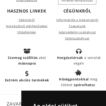
Hírlevél feliratkozás
át!
HASZNOS LINKEK
CÉGÜNKRŐL
A horgász orsó zsinórtárolásra használható, nem erőátvitelre!
Cégünkről
Információk a Halcatrazról
Horgászbolt elérhetőségei
Csapatunk
Oldaltérkép
Adatvédelmi szabályzat
Üzletszabályzat
Csomag szállítás
akár
Horgásztársak
a vonalak
másnapra
végén
Hűségpontokkal
még
Extrém akciós termékek
többet
spórolhatsz
ZAVARTALAN MŰKÖDÉSÜNKET SEGÍTIK