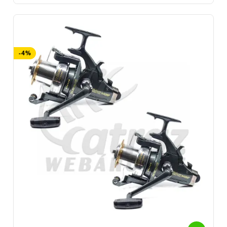
pontos elsőfék és precízen hangolható nyeletőfék felel.
Alumínium dob mellett, egy grafit dob is megtalálható
a dobozban. A Banax Helicon egy tekerés alatt 100 cm zsinórt tud
feltekerni, mellyel könnyedén kitekerhetjük a szerelékünket. A
zsinórt tökéletes rendben rakja vissza, ezzel segítve elő
-4%
az akadálytalan lefutást a következő dobásnál. Hajtókarja egy
mozdulattal behajtható, kotyogásnak nyoma sincs. Az orsó mellé
egy szintén nyújtott távdobó grafit dob is jár. Súlya 820 gramm,
ami egy igazán
strapabíró orsó
érzetét adja. Rendkívül erős
belső szerkezettel rendelkezik, dobja peremén titánium bevonat
található, hogy a zsinór könnyedén lefusson róla. Ennek
köszönhetően egy jó bottal párosítva a távdobás sem jelent
akadályt. Óriási zsinórkapacitásának köszönhetően pedig egy
behúzós peca során is jól teljesíthet, hiszen .30-as zsinórból akár
480 métert is képes befogadni.
Ez az orsó nem követi a divatot. Nem dizájnos, nem könnyű, nem
kicsi. Nem is lehet, hiszen extra igénybevételhez lett tervezve.
Egy masszív, szögletes, robosztus felépítésű darab, kézbe véve
egy katonai gépezet érzetét kelti. Megbízható, letapadásmentes,