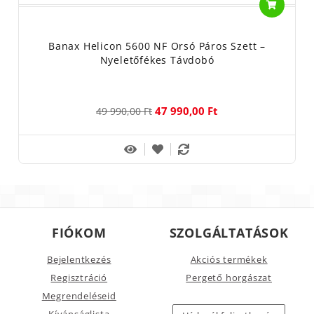
óriáslamellás fékrendszer, megerősített szerkezet,
deformálódásra képtelen anyagok és több tízezer eladott példány
– ez jellemzi a Banax Helicon 5600 NF orsót. Amit vállal, azt
Banax Helicon 5600 NF Orsó Páros Szett –
Nyeletőfékes Távdobó
viszont tudja: ez az orsó évek múlva is ugyanazt fogja tenni, mint
évekkel ezelőtt. Igazán nagy halakat partra segíteni. Mindezt
ráadásul igen kedvező áron.
47 990,00 Ft
49 990,00 Ft
Gyártó/Forgalmazó: Energofish kft. - 1201 Budapest, Helsinki
u. 74.
Használati útmutató: horgászfelszerelés, horgászati célra.
A horgászorsók anyaga: műanyag, műanyag-kompozit, fém,
alumínium, kenőanyag.
Nedves törlőkendővel tisztítsa!
FIÓKOM
SZOLGÁLTATÁSOK
Kérjük ne szedje szét hiba esetén!
Bejelentkezés
Akciós termékek
Meghibásodás, hiba esetén a karbantartást, javítást bízza
Regisztráció
Pergető horgászat
szakszervizre!
Megrendeléseid
Az horgász orsó felkapókarját minden esetben kézzel váltsa
Kívánságlista