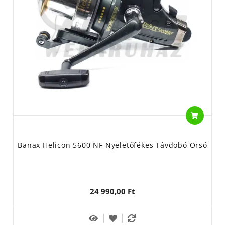
minőség és a lehető legjobb teljesítmény elérése. A
Banax
nyeletőfékes orsóit
világszerte ismerik, forgalmazzák
és használják. A nyeletőfék lényege, hogy a felügyelet nélkül
hagyott orsó ellenállás nélküli, szabad mozgást enged a halnak.
Mondhatni „futni hagyja” anélkül, hogy az a felszerelést a vízbe
rántaná. A kézbe vétel után viszont egy mozdulattal
átkapcsolható és innentől a teljes kontroll a horgász kezében
van.
A Halcatraz horgász webshop kínálatában ezek közül a
Banax
Helicon 5600 NF típusú nyeletőfékes orsó
található meg. A
Banax Helicon egy igazi
távdobó, nyeletőfékes pontyozó orsó,
amely ár-érték arányban nagyszerű és több mint 10 éve áll a
Banax Helicon 5600 NF Nyeletőfékes Távdobó Orsó
bojlis horgászok rendelkezésére és nem okoz nekik
csalódást. Alumínium nyújtott dobbal rendelkezik, hogy
könnyedén lefusson róla a zsinór. A sima futásról
24 990,00 Ft
5+1 acélcsapágy gondoskodik. Titán bevonatú zsinórvezető
görgőjének hála tökéletes zsinórképet kapunk és fokozatmentes
visszaforgásgátló rendszerrel rendelkezik. A fékrendszerről