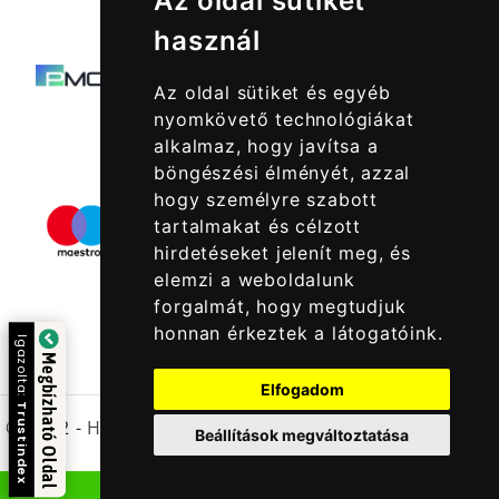
Az oldal sütiket
használ
Az oldal sütiket és egyéb
nyomkövető technológiákat
alkalmaz, hogy javítsa a
böngészési élményét, azzal
hogy személyre szabott
tartalmakat és célzott
hirdetéseket jelenít meg, és
elemzi a weboldalunk
forgalmát, hogy megtudjuk
honnan érkeztek a látogatóink.
Igazolta:
Megbízható Oldal
Elfogadom
Trustindex
© 2022 -
Halcatraz Kft.
Beállítások megváltoztatása
LISTA SZŰRÉSE