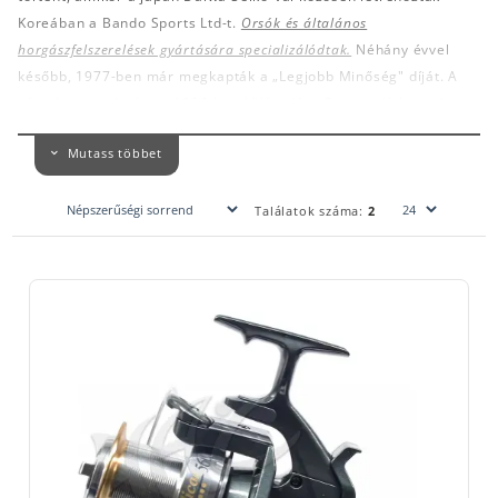
Koreában a Bando Sports Ltd-t.
Orsók és általános
horgászfelszerelések gyártására specializálódtak.
Néhány évvel
később, 1977-ben már megkapták a „Legjobb Minőség" díját. A
cég eljutott oda, hogy 1986-ban különvált a Daiwa-tól és saját
erőből működött tovább. Ehhez alig több mint tíz évre volt csak
Mutass többet
szüksége. 1992-ben egy szervezeti átalakulás után nevet
változtattak Bando Leports Ltd névre. Három évvel később a
német Tuv Cert megadta gyártmányainak az ISO 9001 minősítést.
Találatok száma:
2
1995-ben a kínai Shinwoo horgászbotgyár vezetését is átvették,
1997-ben pedig elkezdték használni a Banax nevet. Ekkoriban
indították el Kínában is az orsók gyártását. 2002-ben a cég újra
nevet változtatott, azóta Banax Co. Ltd néven ismerjük. Egy év
múlva a Shiwoo botgyár is beolvadt a Banax-ba. Ezután a cég
fejlesztéseket végzett a minőség javítása érdekében és 2004-ben
a Banax botok gyártása is megindult.
Az elmúlt néhány évtizedben a Banax hatalmasat fejlődött. Az
utóbbi időben főleg a precíziós mérnöki és gyártási
tevékenységekre összpontosított. Ennek célja a kiemelkedő