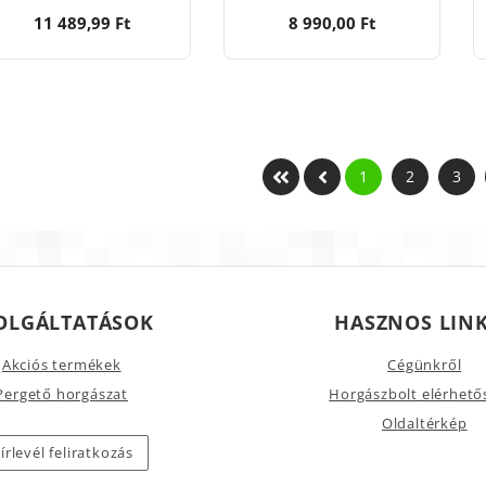
11 489,99 Ft
8 990,00 Ft
1
2
3
OLGÁLTATÁSOK
HASZNOS LIN
Akciós termékek
Cégünkről
Pergető horgászat
Horgászbolt elérhető
Oldaltérkép
írlevél feliratkozás