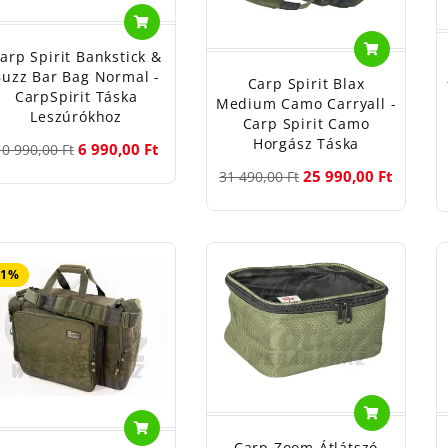
arp Spirit Bankstick &
Buzz Bar Bag Normal -
Carp Spirit Blax
CarpSpirit Táska
Medium Camo Carryall -
Leszúrókhoz
Carp Spirit Camo
Horgász Táska
6 990,00 Ft
10 990,00 Ft
25 990,00 Ft
31 490,00 Ft
31%
Carp Zoom Átlátszó