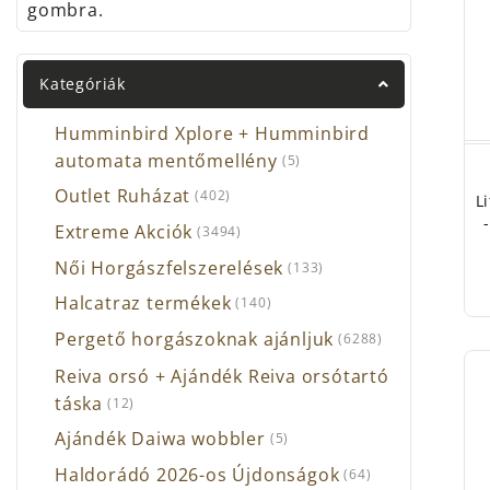
gombra.
Ha ho
pakol
Kategóriák
Válog
GY
Humminbird Xplore + Humminbird
automata mentőmellény
(5)
Av
Ca
Outlet Ruházat
(402)
L
Ca
Extreme Akciók
(3494)
Ca
Női Horgászfelszerelések
Co
(133)
Da
Halcatraz termékek
(140)
Fo
Pergető horgászoknak ajánljuk
(6288)
Ko
Pr
Reiva orsó + Ajándék Reiva orsótartó
Ne
táska
(12)
Pr
Ajándék Daiwa wobbler
(5)
Ri
Haldorádó 2026-os Újdonságok
(64)
Sh