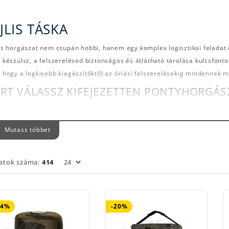
JLIS TÁSKA
is horgászat nem csupán hobbi, hanem egy komplex logisztikai feladat i
 készülsz, a felszerelésed biztonságos és átlátható tárolása kulcsfont
 hogy a legkisebb kiegészítőktől az óriási felszerelésekig mindennek 
RT VÁLASSZ KIFEJEZETTEN PONTYHORGÁS
gyományos táskákkal szemben a bojlis modellek (Carryall-ok
le Box) igazodik.
Mutass többet
duláris felépítés:
A legtöbb táskánk belső és külső zsebeib
rócikkes dobozok.
latok száma:
414
utális teherbírás:
A pontyozó felszerelés súlyos lehet. Meger
llpántok garantálják, hogy a táska ne hagyjon cserben.
zlepergető anyagok:
A hajnali pára vagy egy hirtelen zivata
gy ruházatodban.
54%
-20%
EGÓRIÁK A HALCATRAZ KÍNÁLATÁBAN