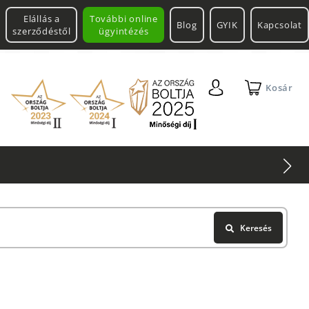
Elállás a
További online
Blog
GYIK
Kapcsolat
szerződéstől
ügyintézés
Kosár
2 db Shimano Aero Technium +
Leatherman
Keresés