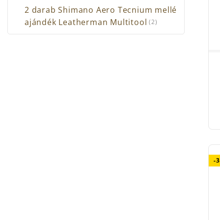
Sp
2 darab Shimano Aero Tecnium mellé
Ha
ajándék Leatherman Multitool
(2)
Bo
Ne
Ti
Tá
-