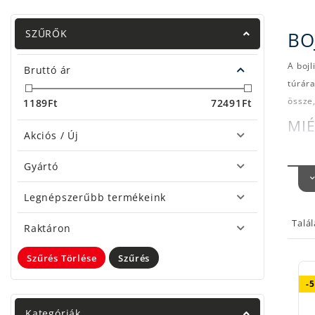
SZŰRŐK
BO
A bojl
Bruttó ár
túrára
össze,
1189
Ft
72491
Ft
MIÉ
Akciós / Új
A ha
Gyártó
(Tack
Mo
Legnépszerűbb termékeink
ap
Talá
Br
Raktáron
vá
Szűrés Törlése
Szűrés
Ví
va
-
KAT
Kategóriák