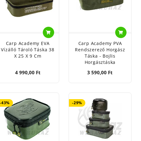
f, Kanzlerstabe u.4.
egészítők tárolására, szállítására készült tároló táskák.
Carp Academy EVA
Carp Academy PVA
Vízálló Tároló Táska 38
Rendszerező Horgász
X 25 X 9 Cm
Táska - Bojlis
Horgásztáska
4 990,00 Ft
3 590,00 Ft
-43%
-29%