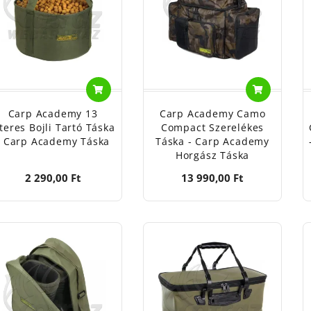
sszú túrákra jársz, válassz merevített aljzattal rendelkező 
hatók az autóban vagy a talicskán.
ass a Halcatraz.hu hatalmas bojlis táska kínálatából, és r
ÁRTÓ/FORGALMAZÓ:
id Carp - Preston Innovations Europe, Belgium, 21255 Beer
Carp Academy 13
Carp Academy Camo
rp Academy - Top-Fish 2001. Kft, 8200 Veszprém, Ciklámen 
iteres Bojli Tartó Táska
Compact Szerelékes
rp Spirit - Rapala VMC France S.A.S Franciaország, 90140 B
- Carp Academy Táska
Táska - Carp Academy
rp Zoom - Fisch Kft, 2800 Tatabánya, Kossuth Lajos u. 55.
Horgász Táska
rmoran - Daiwa-Cormoran GmbH, Németország, 80992 Munic
2 290,00 Ft
13 990,00 Ft
iwa - Daiwa-Cormoran GmbH, Németország, 80992 Munich, 
x - Fox International Group LTD. Belgium, 21255 Beerse, De
rda - Korda Europe BV, Hollandia, 6460 BC Kerkrade, PO BO
ologic - Svendsen Sport A/S, Dánia, 4621 Gadstrup, Erherv
vis - Top-Fish 2001. Kft, 8200 Veszprém, Ciklámen u.14
eston Innovations - Preston Innovations Europe, Belgium, 
dgeMonkey - Energofish - Energofish KFT, 1201 Budapest, He
imano - Shimano Polska SP. Z O.O, Lengyelország, 62023 Gąd