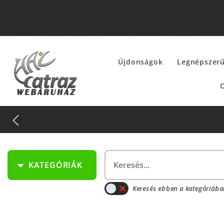
Újdonságok
Legnépszer
O
AKCIÓK
fül alatt!
KATEGÓRIÁK
Keresés ebben a kategóriába