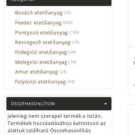
Ko
te
Busázó etetőanyag
(23)
Kö
Feeder etetőanyag
el
(242)
Ór
Pontyozó etetőanyag
(194)
ko
Keszegező etetőanyag
(25)
PR
Hidegvízi etetőanyag
(28)
Nálun
Melegvízi etetőanyag
(78)
Fo
Amur etetőanyag
(23)
Ko
Tr
Folyóvízi etetőanyag
(44)
Ca
Ca
MI
ÖSSZEHASONLÍTOM
Me
Jelenleg nem szerepel termék a listán.
Ví
Termékek hozzáadásához kattintson az
Zs
alattuk található Összehasonlítás
mé