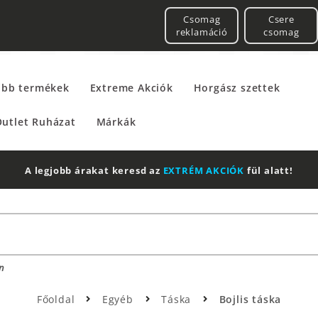
Csomag
Csere
reklamáció
csomag
űbb termékek
Extreme Akciók
Horgász szettek
utlet Ruházat
Márkák
n
Főoldal
Egyéb
Táska
Bojlis táska