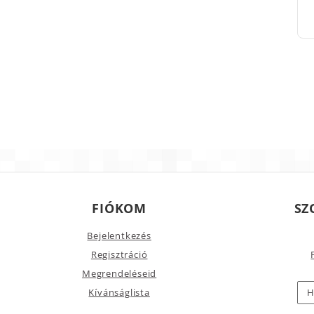
FIÓKOM
SZ
Bejelentkezés
Regisztráció
Megrendeléseid
Kívánságlista
H