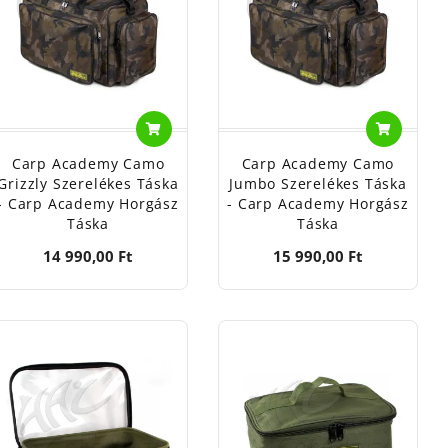
táskát, mert ezek megtartják alakjukat üresen is, és jobban
endszerezd felszerelésedet úgy, mint a profik!
se, Dennenlaan u 3/A
Carp Academy Camo
Carp Academy Camo
u.14
Grizzly Szerelékes Táska
Jumbo Szerelékes Táska
ourogne, des Chénes u.3
- Carp Academy Horgász
- Carp Academy Horgász
Táska
Táska
h, Georg-Brauchle-Ring u.23-25
14 990,00 Ft
15 990,00 Ft
Georg-Brauchle-Ring u.23-25
nnenlaan u 3/A
X 1148
ervsparken u.14
21255 Beerse, Dennenlaan u 3/A
lsinki u.75
ki, J. Gutenberga 9