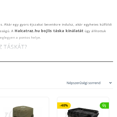
s. Akár egy gyors éjszakai bevetésre indulsz, akár egyhetes külföldi
Halcatraz.hu bojlis táska kínálatát
osságú. A
úgy állítottuk
meglegyen a pontos helye.
Z TÁSKÁT?
) méretezése és kialakítása a pontyhorgász dobozokhoz
e milliméterre pontosan illeszkednek a népszerű
ősített aljzat, strapabíró cipzárak és párnázott
r sem tehet kárt az értékes elektromos kapásjelzőidben
-40%
Új