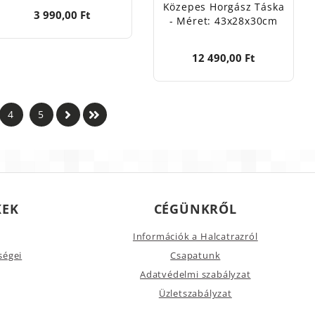
Közepes Horgász Táska
3 990,00 Ft
- Méret: 43x28x30cm
12 490,00 Ft
4
5
KEK
CÉGÜNKRŐL
Információk a Halcatrazról
ségei
Csapatunk
Adatvédelmi szabályzat
Üzletszabályzat